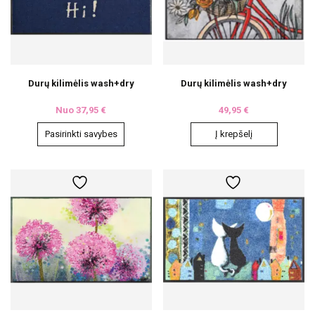
the
product
page
Durų kilimėlis wash+dry
Durų kilimėlis wash+dry
Nuo
37,95
€
49,95
€
Pasirinkti savybes
Į krepšelį
This
product
has
multiple
variants.
The
options
may
be
chosen
on
the
product
page