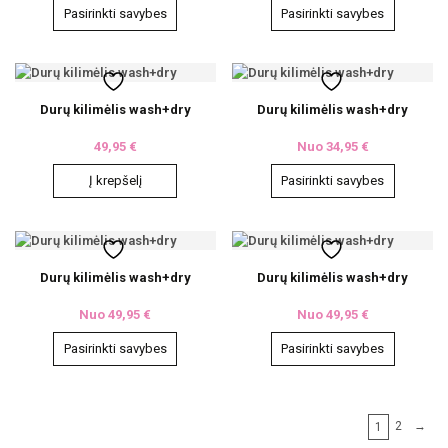
Pasirinkti savybes
Pasirinkti savybes
This
This
product
product
has
has
multiple
multiple
variants.
variants.
The
The
Durų kilimėlis wash+dry
Durų kilimėlis wash+dry
options
options
may
may
be
be
49,95
€
Nuo
34,95
€
chosen
chosen
on
on
the
the
Į krepšelį
Pasirinkti savybes
product
product
This
page
page
product
has
multiple
variants.
The
Durų kilimėlis wash+dry
Durų kilimėlis wash+dry
options
may
be
Nuo
49,95
€
Nuo
49,95
€
chosen
on
the
Pasirinkti savybes
Pasirinkti savybes
product
This
This
page
product
product
has
has
multiple
multiple
variants.
variants.
2
→
1
The
The