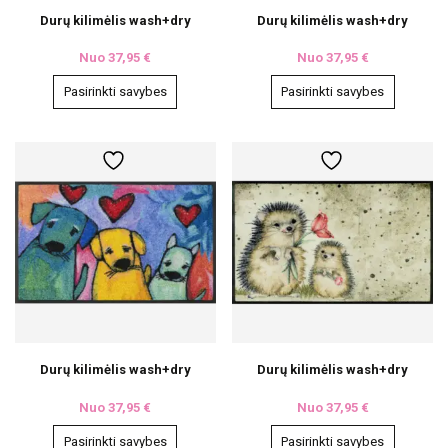
Durų kilimėlis wash+dry
Durų kilimėlis wash+dry
Nuo
37,95
€
Nuo
37,95
€
Pasirinkti savybes
Pasirinkti savybes
This
This
product
product
has
has
multiple
multiple
variants.
variants.
The
The
options
options
may
may
be
be
chosen
chosen
on
on
the
the
product
product
page
page
Durų kilimėlis wash+dry
Durų kilimėlis wash+dry
Nuo
37,95
€
Nuo
37,95
€
Pasirinkti savybes
Pasirinkti savybes