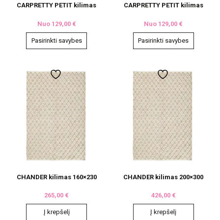
CARPRETTY PETIT kilimas
CARPRETTY PETIT kilimas
Nuo
129,00
€
Nuo
129,00
€
Pasirinkti savybes
Pasirinkti savybes
This
This
product
product
has
has
multiple
multiple
variants.
variants.
The
The
options
options
may
may
be
be
chosen
chosen
on
on
the
the
product
product
page
page
CHANDER kilimas 160×230
CHANDER kilimas 200×300
265,00
€
426,00
€
Į krepšelį
Į krepšelį