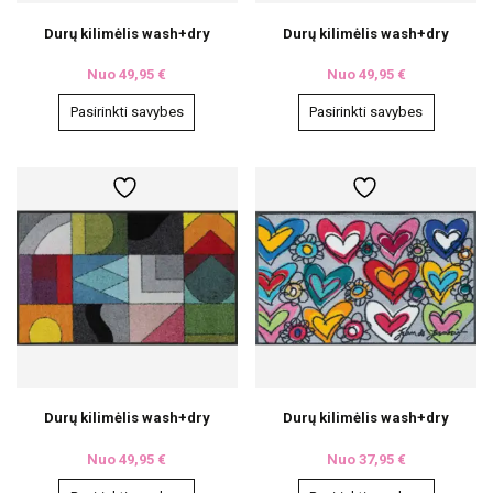
Durų kilimėlis wash+dry
Durų kilimėlis wash+dry
Nuo
49,95
€
Nuo
49,95
€
Pasirinkti savybes
Pasirinkti savybes
This
This
product
product
has
has
multiple
multiple
variants.
variants.
The
The
options
options
may
may
be
be
chosen
chosen
on
on
the
the
product
product
page
page
Durų kilimėlis wash+dry
Durų kilimėlis wash+dry
Nuo
49,95
€
Nuo
37,95
€