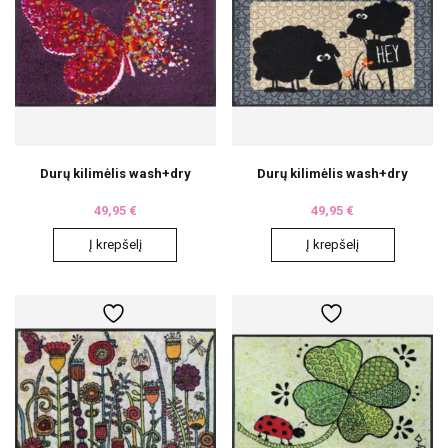
may
may
be
be
chosen
chosen
on
on
the
the
product
product
page
page
Durų kilimėlis wash+dry
Durų kilimėlis wash+dry
49,95
€
49,95
€
Į krepšelį
Į krepšelį