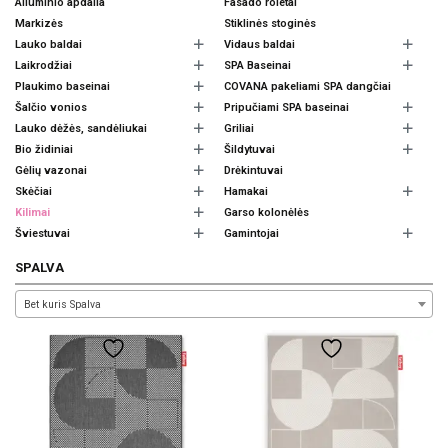
Aliuminio apdaila
Fasado roletai
Markizės
Stiklinės stoginės
Lauko baldai
Vidaus baldai
Laikrodžiai
SPA Baseinai
Plaukimo baseinai
COVANA pakeliami SPA dangčiai
Šalčio vonios
Pripučiami SPA baseinai
Lauko dėžės, sandėliukai
Griliai
Bio židiniai
Šildytuvai
Gėlių vazonai
Drėkintuvai
Skėčiai
Hamakai
Kilimai
Garso kolonėlės
Šviestuvai
Gamintojai
SPALVA
Bet kuris Spalva