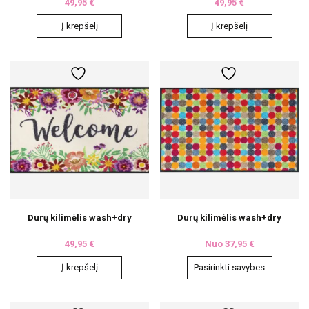
49,95
€
49,95
€
Į krepšelį
Į krepšelį
Durų kilimėlis wash+dry
Durų kilimėlis wash+dry
49,95
€
Nuo
37,95
€
Į krepšelį
Pasirinkti savybes
This
product
has