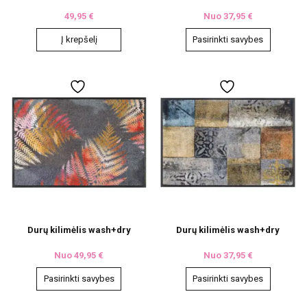
49,95
€
Nuo
37,95
€
Į krepšelį
Pasirinkti savybes
This
product
has
multiple
variants.
The
options
may
be
chosen
on
the
product
page
Durų kilimėlis wash+dry
Durų kilimėlis wash+dry
Nuo
49,95
€
Nuo
37,95
€
Pasirinkti savybes
Pasirinkti savybes
This
This
product
product