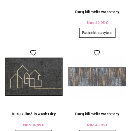
Durų kilimėlis wash+dry
Nuo
49,95
€
Pasirinkti savybes
This
product
has
multiple
variants.
The
options
may
be
chosen
on
the
product
page
Durų kilimėlis wash+dry
Durų kilimėlis wash+dry
Nuo
34,95
€
Nuo
49,95
€