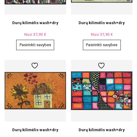
Durų kilimėlis wash+dry
Durų kilimėlis wash+dry
Nuo
37,95
€
Nuo
37,95
€
Pasirinkti savybes
Pasirinkti savybes
This
This
product
product
has
has
multiple
multiple
variants.
variants.
The
The
options
options
may
may
be
be
chosen
chosen
on
on
the
the
product
product
page
page
Durų kilimėlis wash+dry
Durų kilimėlis wash+dry