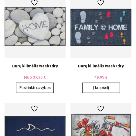
multiple
variants.
The
options
may
be
chosen
on
the
product
page
Durų kilimėlis wash+dry
Durų kilimėlis wash+dry
Nuo
37,95
€
49,95
€
Pasirinkti savybes
Į krepšelį
This
product
has
multiple
variants.
The
options
may
be
chosen
on