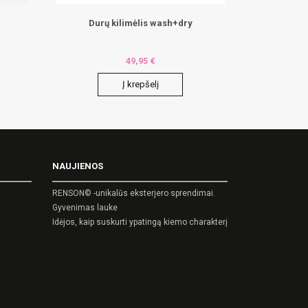
Durų kilimėlis wash+dry
49,95
€
Į krepšelį
NAUJIENOS
RENSON© -unikalūs eksterjero sprendimai.
Gyvenimas lauke
Idėjos, kaip suskurti ypatingą kiemo charakterį