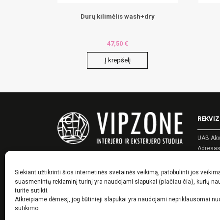
Durų kilimėlis wash+dry
47,50
€
Į krepšelį
REKVIZ
UAB Akv
Adresas:
Įmonės 
PVM kod
Siekiant užtikrinti šios internetinės svetainės veikimą, patobulinti jos veikim
Telefon
(plačiau čia)
suasmenintų reklaminį turinį yra naudojami slapukai
, kurių n
El. pašt
turite sutikti.
Atkreipiame dėmesį, jog būtinieji slapukai yra naudojami nepriklausomai n
sutikimo.