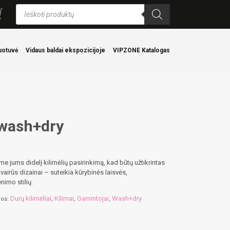
Products
search
uotuvė
Vidaus baldai ekspozicijoje
VIPZONE Katalogas
 wash+dry
ice
nge:
,95 €
e jums didelį kilimėlių pasirinkimą, kad būtų užtikrintas
rough
irūs dizainai – suteikia kūrybinės laisvės,
,95 €
nimo stilių.
Durų kilimėliai
Kilimai
Gamintojai
Wash+dry
jos:
,
,
,