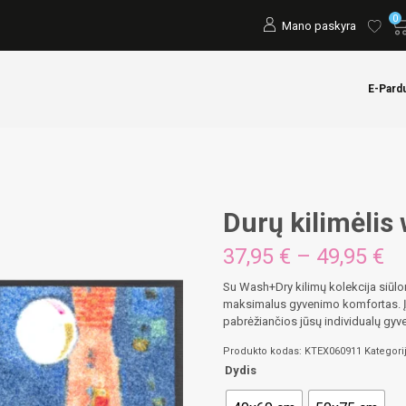
0
Mano paskyra
E-Pard
Durų kilimėlis
Pr
37,95
€
–
49,95
€
ra
37
Su Wash+Dry kilimų kolekcija siūlom
th
maksimalus gyvenimo komfortas. Įva
49
pabrėžiančios jūsų individualų gyve
Produkto kodas:
KTEX060911
Kategori
Dydis