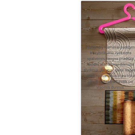
Wash+dry kilimėliai pasižym
kokybiškumu, ryškomis
spalvomis, lengva priežiūra,
dideliu atsparumu dilimui ir
slydimui. Jie ypač gerai suger
visus nešvarumus ir yra toki
ploni, kad telpa beveik po
visomis durimis.