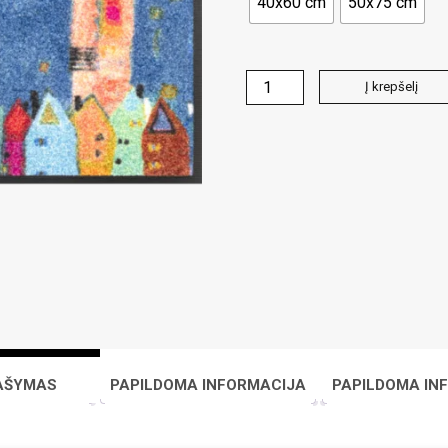
40x60 cm
50x75 cm
produkto
Į krepšelį
kiekis:
Durų
kilimėlis
wash+dry
AŠYMAS
PAPILDOMA INFORMACIJA
PAPILDOMA IN