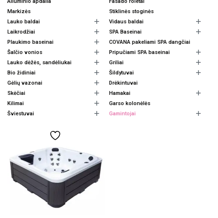
Aliuminio apdaila
Fasado roletai
Markizės
Stiklinės stoginės
Lauko baldai
Vidaus baldai
Laikrodžiai
SPA Baseinai
Plaukimo baseinai
COVANA pakeliami SPA dangčiai
Šalčio vonios
Pripučiami SPA baseinai
Lauko dėžės, sandėliukai
Griliai
Bio židiniai
Šildytuvai
Gėlių vazonai
Drėkintuvai
Skėčiai
Hamakai
Kilimai
Garso kolonėlės
Šviestuvai
Gamintojai