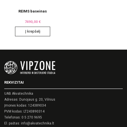
REIMS baseinas
7490,00
€
Į krepšelį
REKVIZITAI
UAB Akvatechnika
Adresas: Dunojaus g. 20, Vilnius
Įmonės kodas: 124389034
PVM kodas: LT243890314
Telefonas:
0 5 270 9695
El. paštas:
info@akvatechnika.lt