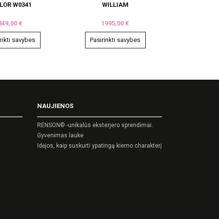
on
LOR W0341
WILLIAM
the
849,00
€
1995,00
€
product
page
inkti savybes
Pasirinkti savybes
This
product
has
multiple
variants.
NAUJIENOS
The
options
RENSON© -unikalūs eksterjero sprendimai.
may
Gyvenimas lauke
Idėjos, kaip suskurti ypatingą kiemo charakterį
be
chosen
on
the
product
page