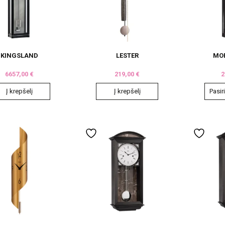
options
options
may
may
be
be
chosen
chosen
on
on
KINGSLAND
LESTER
MO
the
the
6657,00
€
219,00
€
2
product
product
page
page
Į krepšelį
Į krepšelį
Pasir
This
product
has
multiple
variants.
The
options
may
be
chosen