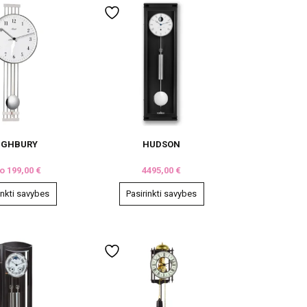
IGHBURY
HUDSON
uo
199,00
€
4495,00
€
inkti savybes
Pasirinkti savybes
This
product
has
multiple
variants.
The