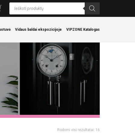
Products
search
uotuvė
Vidaus baldai ekspozicijoje
VIPZONE Katalogas
Rodomi visi rezultatai: 16