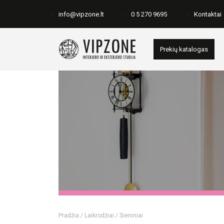
Skip
to
info@vipzone.lt
0 5 270 9695
Kontaktai
content
Prekių katalogas
Pradžia
/
Laikrodžiai
/ Sieniniai