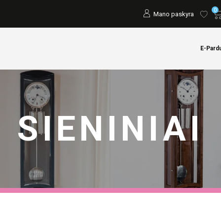
0
Mano paskyra
E-Pard
SIENINIAI