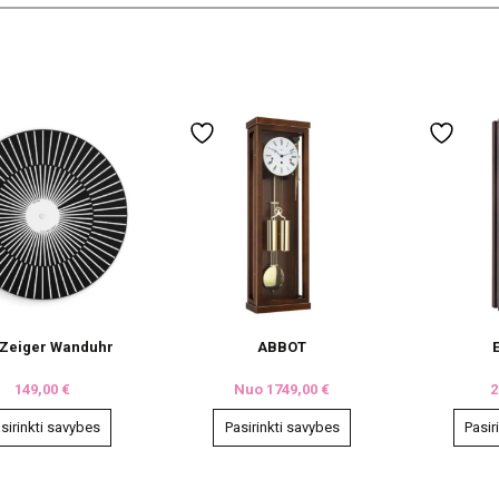
 Zeiger Wanduhr
ABBOT
149,00
€
Nuo
1749,00
€
2
sirinkti savybes
Pasirinkti savybes
Pasir
This
This
product
product