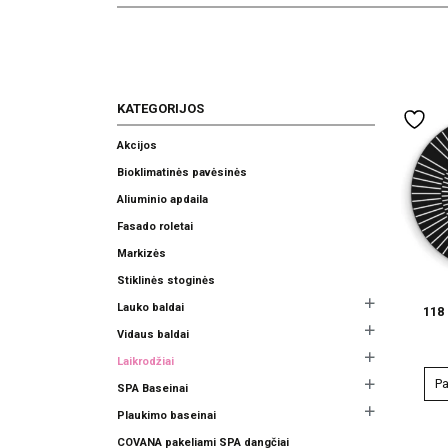
KATEGORIJOS
Akcijos
Bioklimatinės pavėsinės
Aliuminio apdaila
Fasado roletai
Markizės
Stiklinės stoginės
Lauko baldai
118
Vidaus baldai
Laikrodžiai
Pa
SPA Baseinai
This
Plaukimo baseinai
product
COVANA pakeliami SPA dangčiai