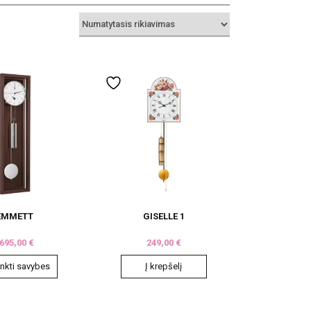
EMMETT
GISELLE 1
695,00
€
249,00
€
inkti savybes
Į krepšelį