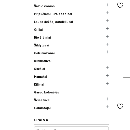
has
Šalčio vonios
multipl
Pripučiami SPA baseinai
variants
Lauko dėžės, sandėliukai
The
Griliai
options
may
Bio židiniai
be
Šildytuvai
chosen
Gėlių vazonai
on
Drėkintuvai
the
Skėčiai
product
Hamakai
page
Kilimai
Garso kolonėlės
Šviestuvai
Gamintojai
SPALVA