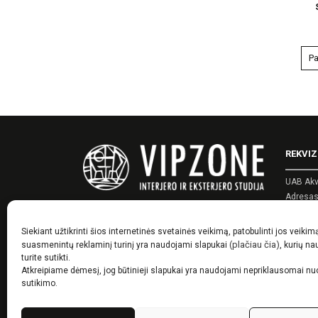
Pa
This
product
has
multipl
variants
REKVIZ
The
options
UAB Akv
may
Adresas:
Įmonės 
be
PVM kod
chosen
Siekiant užtikrinti šios internetinės svetainės veikimą, patobulinti jos veikim
Telefon
(plačiau čia)
suasmenintų reklaminį turinį yra naudojami slapukai
, kurių n
on
El. pašt
turite sutikti.
the
Atkreipiame dėmesį, jog būtinieji slapukai yra naudojami nepriklausomai n
product
sutikimo.
page