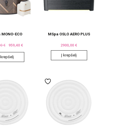
 MONO-ECO
MSpa OSLO AERO PLUS
00
€
959,40
€
2900,00
€
Į krepšelį
 krepšelį