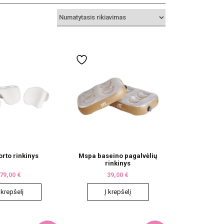
rto rinkinys
Mspa baseino pagalvėlių
rinkinys
79,00
€
39,00
€
 krepšelį
Į krepšelį