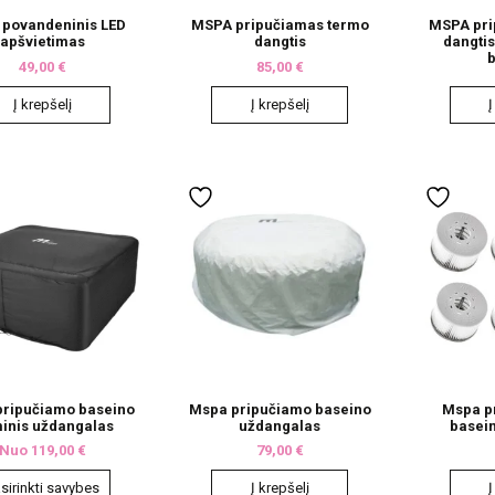
povandeninis LED
MSPA pripučiamas termo
MSPA pri
apšvietimas
dangtis
dangtis
49,00
€
85,00
€
Į krepšelį
Į krepšelį
Į
ripučiamo baseino
Mspa pripučiamo baseino
Mspa p
minis uždangalas
uždangalas
baseino
Nuo
119,00
€
79,00
€
sirinkti savybes
Į krepšelį
Į