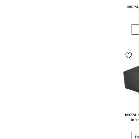
MSPA 
MSPA p
ter
Pa