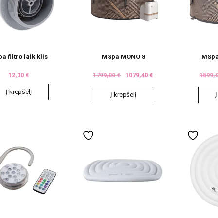
a filtro laikiklis
MSpa MONO 8
MSpa
12,00
€
1799,00
€
1079,40
€
1599,
Į krepšelį
Į krepšelį
Į