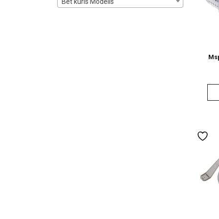
Bet kuris Modelis
Msp