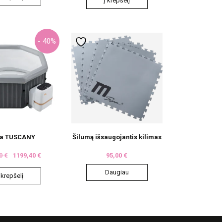
Į krepšelį
- 40%
a TUSCANY
Šilumą išsaugojantis kilimas
00
€
1199,40
€
95,00
€
Daugiau
 krepšelį