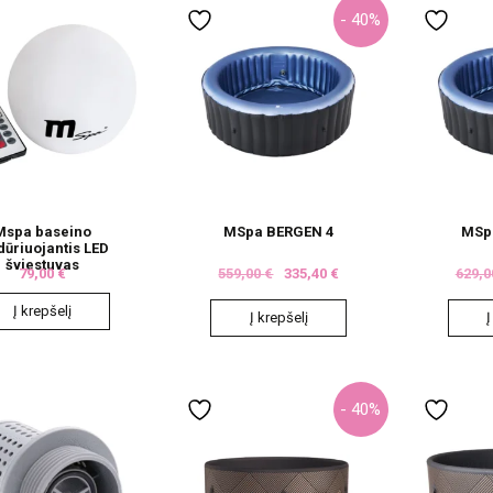
- 40%
Mspa baseino
MSpa BERGEN 4
MSp
dūriuojantis LED
šviestuvas
79,00
€
559,00
€
335,40
€
629,
Į krepšelį
Į krepšelį
Į
- 40%