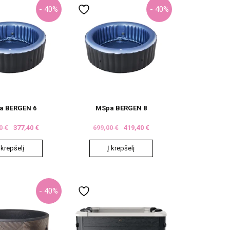
- 40%
- 40%
a BERGEN 6
MSpa BERGEN 8
00
€
377,40
€
699,00
€
419,40
€
 krepšelį
Į krepšelį
- 40%