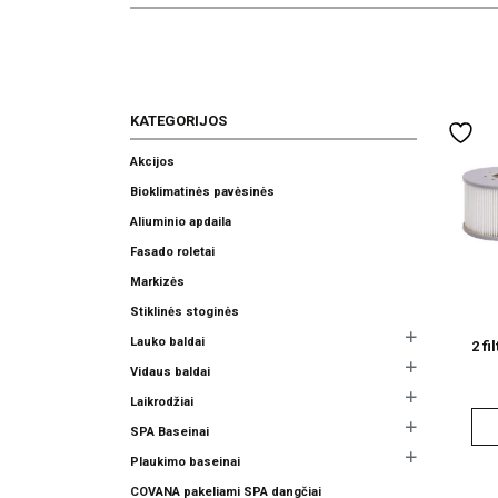
KATEGORIJOS
Akcijos
Bioklimatinės pavėsinės
Aliuminio apdaila
Fasado roletai
Markizės
Stiklinės stoginės
Lauko baldai
2 fi
Vidaus baldai
Laikrodžiai
SPA Baseinai
Plaukimo baseinai
COVANA pakeliami SPA dangčiai