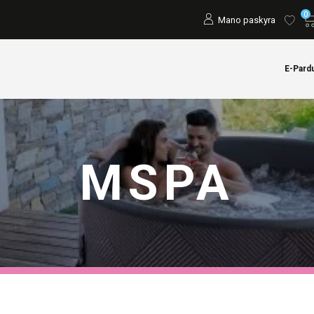
0
Mano paskyra
E-Pard
MSPA