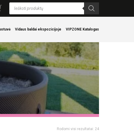
Products
search
uotuvė
Vidaus baldai ekspozicijoje
VIPZONE Katalogas
Rodomi visi rezultatai: 24