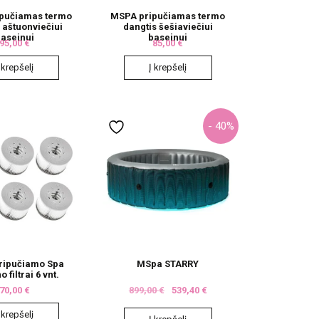
pučiamas termo
MSPA pripučiamas termo
 aštuonviečiui
dangtis šešiaviečiui
baseinui
baseinui
95,00
€
85,00
€
 krepšelį
Į krepšelį
- 40%
ripučiamo Spa
MSpa STARRY
 filtrai 6 vnt.
70,00
€
899,00
€
539,40
€
 krepšelį