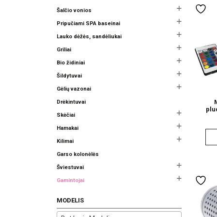
Šalčio vonios
Pripučiami SPA baseinai
Lauko dėžės, sandėliukai
Griliai
Bio židiniai
Šildytuvai
Gėlių vazonai
Drėkintuvai
plu
Skėčiai
Hamakai
Kilimai
Garso kolonėlės
Šviestuvai
Gamintojai
MODELIS