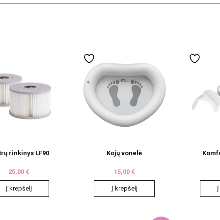
ltrų rinkinys LF90
Kojų vonelė
Komfo
25,00
€
15,00
€
Į krepšelį
Į krepšelį
Į