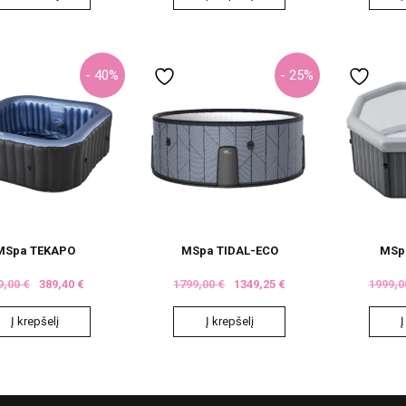
- 40%
- 25%
e
.
MSpa TEKAPO
MSpa TIDAL-ECO
MSp
9,00
€
389,40
€
1799,00
€
1349,25
€
1999,
Į krepšelį
Į krepšelį
Į