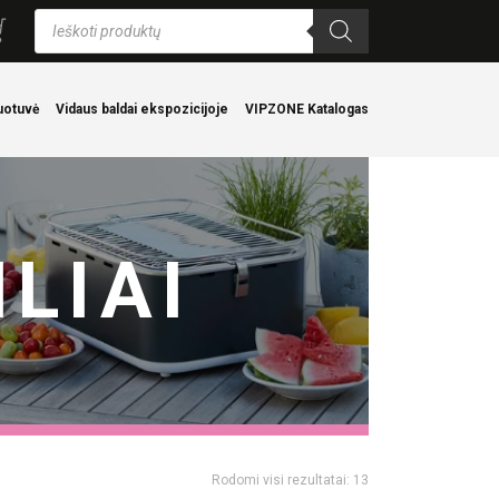
Products
search
uotuvė
Vidaus baldai ekspozicijoje
VIPZONE Katalogas
LIAI
Rodomi visi rezultatai: 13