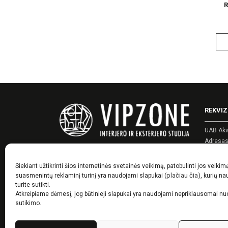
on
R
the
product
page
REKVIZ
UAB Akv
Adresas:
Įmonės 
PVM kod
Siekiant užtikrinti šios internetinės svetainės veikimą, patobulinti jos veikim
Telefon
(plačiau čia)
suasmenintų reklaminį turinį yra naudojami slapukai
, kurių n
El. pašt
turite sutikti.
Atkreipiame dėmesį, jog būtinieji slapukai yra naudojami nepriklausomai n
sutikimo.