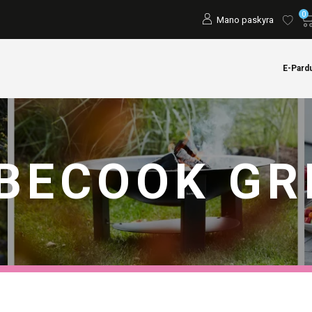
0
Mano paskyra
E-Pard
BECOOK GRI