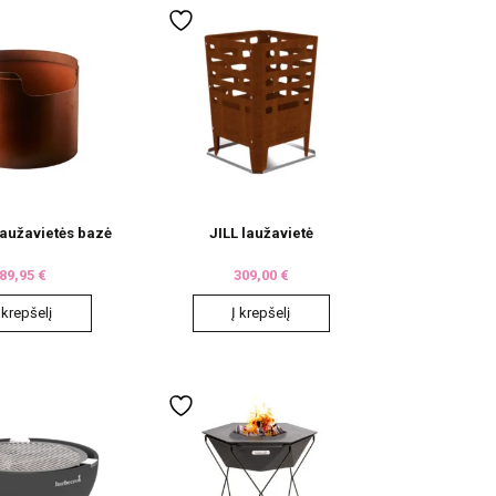
has
multiple
variants.
The
options
may
be
chosen
on
laužavietės bazė
JILL laužavietė
the
89,95
€
309,00
€
product
page
 krepšelį
Į krepšelį