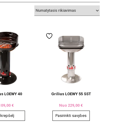
ius LOEWY 40
Grilius LOEWY 55 SST
109,00
€
Nuo
229,00
€
 krepšelį
Pasirinkti savybes
This
product