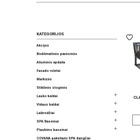
KATEGORIJOS
Akcijos
Bioklimatinės pavėsinės
Aliuminio apdaila
Fasado roletai
Markizės
Stiklinės stoginės
Lauko baldai
CL
Vidaus baldai
Laikrodžiai
SPA Baseinai
Plaukimo baseinai
COVANA pakeliami SPA dangčiai