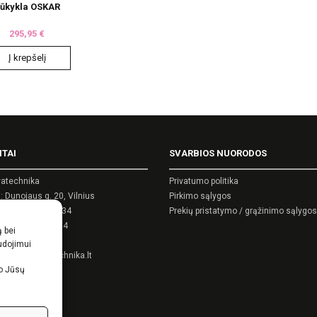
on
ūkykla OSKAR
the
295,95
€
product
page
Į krepšelį
ITAI
SVARBIOS NUORODOS
atechnika
Privatumo politika
 Dunojaus g. 20, Vilnius
Pirkimo sąlygos
kodas: 124389034
Prekių pristatymo / grąžinimo sąlygos
as: LT243890314
ą bei
as:
0 5 270 9695
audojimui
as:
info@akvatechnika.lt
uo Jūsų