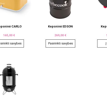
epsninė CARLO
Kepsninė EDSON
Kep
165,00
€
269,00
€
sirinkti savybes
Pasirinkti savybes
Į
This
product
has
e
multiple
.
variants.
The
options
may
be
chosen