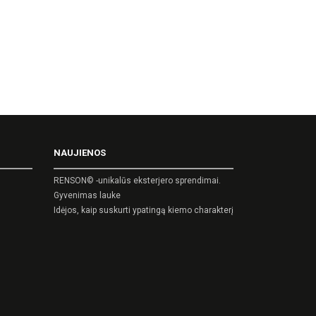
NAUJIENOS
RENSON© -unikalūs eksterjero sprendimai.
Gyvenimas lauke
Idėjos, kaip suskurti ypatingą kiemo charakterį