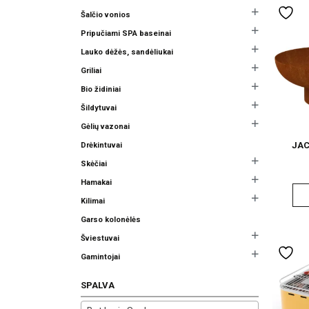
Šalčio vonios
Pripučiami SPA baseinai
Lauko dėžės, sandėliukai
Griliai
Bio židiniai
Šildytuvai
Gėlių vazonai
JAC
Drėkintuvai
Skėčiai
Hamakai
Kilimai
Garso kolonėlės
Šviestuvai
Gamintojai
SPALVA