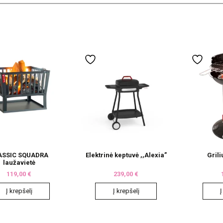
ASSIC SQUADRA
Elektrinė keptuvė ,,Alexia”
Gril
laužavietė
119,00
€
239,00
€
Į krepšelį
Į krepšelį
Į