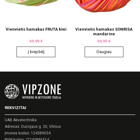
Vienvietis hamakas FRUTA kiwi
Vienvietis hamakas SONRISA
mandarine
69,90
€
69,90
€
Į krepšelį
Daugiau
REKVIZITAI
UAB Akvatechnika
Adresas: Dunojaus g. 20, Vilnius
Įmonės kodas: 124389034
PVM kodas: LT243890314