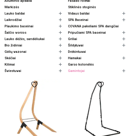
Aliuminio apdaila
Fasado roletai
Markizės
Stiklinės stoginės
Lauko baldai
Vidaus baldai
Laikrodžiai
SPA Baseinai
Plaukimo baseinai
COVANA pakeliami SPA dangčiai
Šalčio vonios
Pripučiami SPA baseinai
Lauko dėžės, sandėliukai
Griliai
Bio židiniai
Šildytuvai
Gėlių vazonai
Drėkintuvai
Skėčiai
Hamakai
Kilimai
Garso kolonėlės
Šviestuvai
Gamintojai