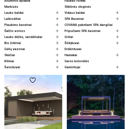
Aliuminio apdaila
Fasado roletai
Markizės
Stiklinės stoginės
Lauko baldai
Vidaus baldai
Laikrodžiai
SPA Baseinai
Plaukimo baseinai
COVANA pakeliami SPA dangčiai
Šalčio vonios
Pripučiami SPA baseinai
Lauko dėžės, sandėliukai
Griliai
Bio židiniai
Šildytuvai
Gėlių vazonai
Drėkintuvai
Skėčiai
Hamakai
Kilimai
Garso kolonėlės
Šviestuvai
Gamintojai