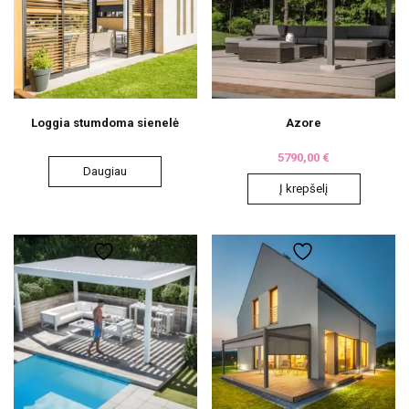
Loggia stumdoma sienelė
Azore
5790,00
€
Daugiau
Į krepšelį