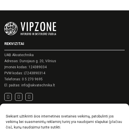
REKVIZITAI
UAB Akvatechnika
Adresas: Dunojaus g. 20, Vilnius
Įmonės kodas: 124389034
PVM kodas: LT243890314
Telefonas:
0 5 270 9695
El. paštas:
info@akvatechnika.lt
SVARBIOS NUORODOS
Siekiant užtikrinti šios internetinės svetainės veikimą, patobulinti jos
Privatumo politika
(plačiau
veikimą bei suasmenintų reklaminį turinį yra naudojami slapukai
Pirkimo sąlygos
čia)
, kurių naudojimui turite sutikti.