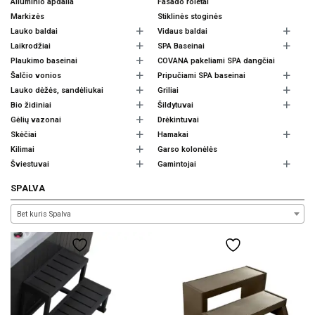
Aliuminio apdaila
Fasado roletai
Markizės
Stiklinės stoginės
Lauko baldai
Vidaus baldai
Laikrodžiai
SPA Baseinai
Plaukimo baseinai
COVANA pakeliami SPA dangčiai
Šalčio vonios
Pripučiami SPA baseinai
Lauko dėžės, sandėliukai
Griliai
Bio židiniai
Šildytuvai
Gėlių vazonai
Drėkintuvai
Skėčiai
Hamakai
Kilimai
Garso kolonėlės
Šviestuvai
Gamintojai
SPALVA
Bet kuris Spalva