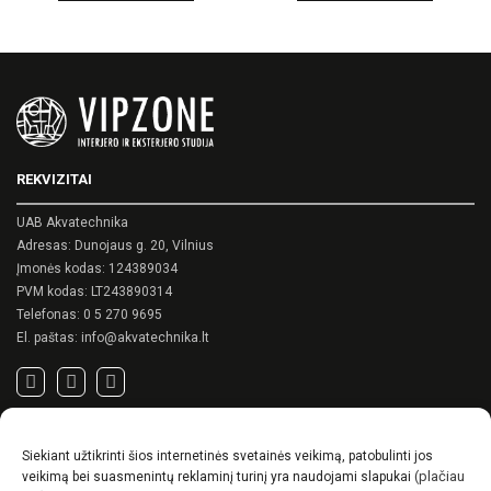
This
This
product
product
has
has
multiple
multiple
variants.
variants.
The
The
options
options
may
may
be
be
chosen
chosen
on
on
the
the
REKVIZITAI
product
product
page
page
UAB Akvatechnika
Adresas: Dunojaus g. 20, Vilnius
Įmonės kodas: 124389034
PVM kodas: LT243890314
Telefonas:
0 5 270 9695
El. paštas:
info@akvatechnika.lt
SVARBIOS NUORODOS
Siekiant užtikrinti šios internetinės svetainės veikimą, patobulinti jos
Privatumo politika
(plačiau
veikimą bei suasmenintų reklaminį turinį yra naudojami slapukai