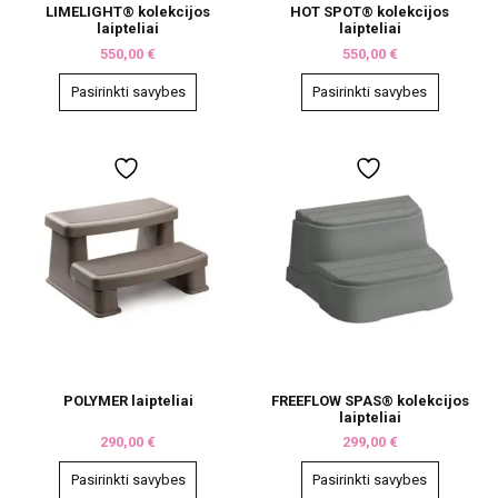
LIMELIGHT® kolekcijos
HOT SPOT® kolekcijos
laipteliai
laipteliai
550,00
€
550,00
€
Pasirinkti savybes
Pasirinkti savybes
This
This
product
product
has
has
multiple
multiple
variants.
variants.
The
The
options
options
may
may
be
be
chosen
chosen
on
on
the
the
product
product
page
page
POLYMER laipteliai
FREEFLOW SPAS® kolekcijos
laipteliai
290,00
€
299,00
€
Pasirinkti savybes
Pasirinkti savybes