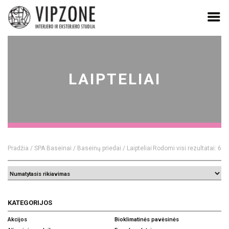
Skip
to
content
LAIPTELIAI
Pradžia
/
SPA Baseinai
/
Baseinų priedai
/ Laipteliai
Rodomi visi rezultatai: 6
KATEGORIJOS
Akcijos
Bioklimatinės pavėsinės