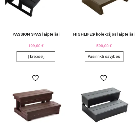
PASSION SPAS laipteliai
HIGHLIFE® kolekcijos laipteliai
199,00
€
590,00
€
Į krepšelį
Pasirinkti savybes
This
product
has
multiple
variants.
The
options
may
be
chosen
on
the
product
page