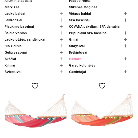
Aliuminio apdaila
Fasado roletai
Markizės
Stiklinės stoginės
Lauko baldai
Vidaus baldai
Laikrodžiai
SPA Baseinai
Plaukimo baseinai
COVANA pakeliami SPA dangčiai
Šalčio vonios
Pripučiami SPA baseinai
Lauko dėžės, sandėliukai
Griliai
Bio židiniai
Šildytuvai
Gėlių vazonai
Drėkintuvai
Skėčiai
Hamakai
Kilimai
Garso kolonėlės
Šviestuvai
Gamintojai