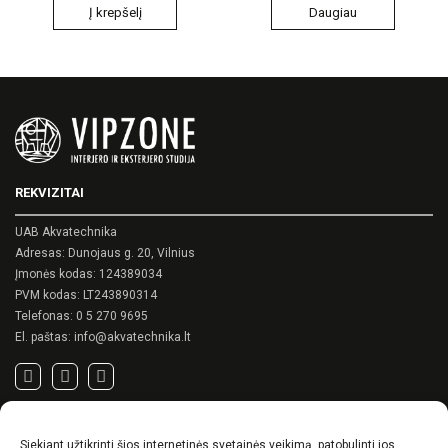
Į krepšelį
Daugiau
REKVIZITAI
UAB Akvatechnika
Adresas: Dunojaus g. 20, Vilnius
Įmonės kodas: 124389034
PVM kodas: LT243890314
Telefonas:
0 5 270 9695
El. paštas:
info@akvatechnika.lt
SVARBIOS NUORODOS
Siekiant užtikrinti šios internetinės svetainės veikimą, patobulinti jos