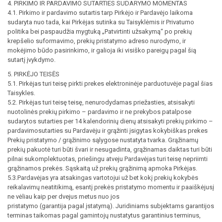
4. PIRKIMO IR PARDAVIMO SUTARTIES SUDARYMO MOMENTAS
4.1. Pirkimo ir pardavimo sutartis tarp Pirkėjo ir Pardavėjo laikoma
sudaryta nuo tada, kai Pirkėjas sutinka su Taisyklėmis ir Privatumo
politika bei paspaudžia mygtuką „Patvirtinti užsakymą“ po prekių
krepšelio suformavimo, prekių pristatymo adreso nurodymo, ir
mokėjimo būdo pasirinkimo, ir galioja iki visiško pareigų pagal šią
sutartį įvykdymo.
5. PIRKĖJO TEISĖS
5.1. Pirkėjas turi teisę pirkti prekes elektroninėje parduotuvėje pagal šias
Taisykles.
5.2. Pirkėjas turi teisę teisę, nenurodydamas priežasties, atsisakyti
nuotolinės prekių pirkimo – pardavimo ir ne prekybos patalpose
sudarytos sutarties per 14 kalendorinių dienų atsisakyti prekių pirkimo –
pardavimosutarties su Pardavėju ir grąžinti įsigytas kokybiškas prekes
Prekių pristatymo / grąžinimo sąlygose nustatyta tvarka. Grąžinamų
prekių pakuotė turi būti švari ir nesugadinta, grąžinamas daiktas turi būti
pilnai sukomplektuotas, priešingu atveju Pardavėjas turi teisę nepriimti
grąžinamos prekės. Sąskaitą už prekių grąžinimą apmoka Pirkėjas.
5.3.Pardavėjas yra atsakingas vartotojui už bet kokį prekių kokybės
reikalavimų neatitikimą, esantį prekės pristatymo momentu ir paaiškėjusį
ne vėliau kaip per dvejus metus nuo jos
pristatymo (garantija pagal įstatymą). Juridiniams subjektams garantijos
terminas taikomas pagal gamintojų nustatytus garantinius terminus,