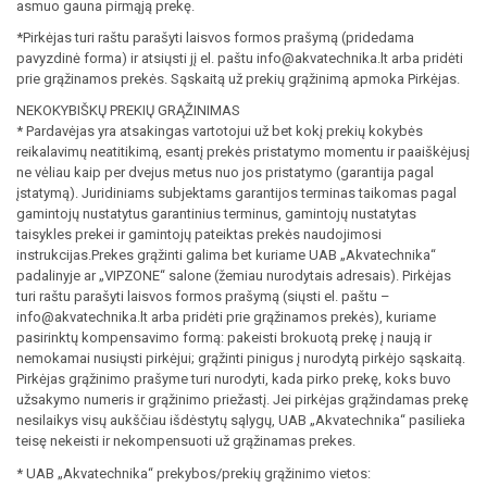
asmuo gauna pirmąją prekę.
*Pirkėjas turi raštu parašyti laisvos formos prašymą (pridedama
pavyzdinė forma) ir atsiųsti jį el. paštu info@akvatechnika.lt arba pridėti
prie grąžinamos prekės. Sąskaitą už prekių grąžinimą apmoka Pirkėjas.
NEKOKYBIŠKŲ PREKIŲ GRĄŽINIMAS
* Pardavėjas yra atsakingas vartotojui už bet kokį prekių kokybės
reikalavimų neatitikimą, esantį prekės pristatymo momentu ir paaiškėjusį
ne vėliau kaip per dvejus metus nuo jos pristatymo (garantija pagal
įstatymą). Juridiniams subjektams garantijos terminas taikomas pagal
gamintojų nustatytus garantinius terminus, gamintojų nustatytas
taisykles prekei ir gamintojų pateiktas prekės naudojimosi
instrukcijas.Prekes grąžinti galima bet kuriame UAB „Akvatechnika“
padalinyje ar „VIPZONE“ salone (žemiau nurodytais adresais). Pirkėjas
turi raštu parašyti laisvos formos prašymą (siųsti el. paštu –
info@akvatechnika.lt arba pridėti prie grąžinamos prekės), kuriame
pasirinktų kompensavimo formą: pakeisti brokuotą prekę į naują ir
nemokamai nusiųsti pirkėjui; grąžinti pinigus į nurodytą pirkėjo sąskaitą.
Pirkėjas grąžinimo prašyme turi nurodyti, kada pirko prekę, koks buvo
užsakymo numeris ir grąžinimo priežastį. Jei pirkėjas grąžindamas prekę
nesilaikys visų aukščiau išdėstytų sąlygų, UAB „Akvatechnika“ pasilieka
teisę nekeisti ir nekompensuoti už grąžinamas prekes.
* UAB „Akvatechnika“ prekybos/prekių grąžinimo vietos: