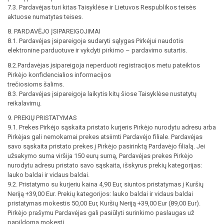
7.3. Pardavėjas turi kitas Taisyklėse ir Lietuvos Respublikos teisės
aktuose numatytas teises.
8. PARDAVĖJO ĮSIPAREIGOJIMAI
8.1. Pardavėjas įsipareigoja sudaryti sąlygas Pirkėjui naudotis
elektronine parduotuve ir vykdyti pirkimo – pardavimo sutartis.
8.2.Pardavėjas įsipareigoja neperduoti registracijos metu pateiktos
Pirkėjo konfidencialios informacijos
trečiosioms šalims.
8.3. Pardavėjas įsipareigoja laikytis kitų šiose Taisyklėse nustatytų
reikalavimų.
9. PREKIŲ PRISTATYMAS
9.1. Prekes Pirkėjo sąskaita pristato kurjeris Pirkėjo nurodytu adresu arba
Pirkėjas gali nemokamai prekes atsiimti Pardavėjo filiale. Pardavėjas
savo sąskaita pristato prekes į Pirkėjo pasirinktą Pardavėjo filialą. Jei
užsakymo suma viršija 150 eurų sumą, Pardavėjas prekes Pirkėjo
nurodytu adresu pristato savo sąskaita, išskyrus prekių kategorijas:
lauko baldai ir vidaus baldai.
9.2. Pristatymo su kurjeriu kaina 4,90 Eur, siuntos pristatymas į Kuršių
Neriją +39,00 Eur. Prekių kategorijos: lauko baldai ir vidaus baldai
pristatymas mokestis 50,00 Eur, Kuršių Neriją +39,00 Eur (89,00 Eur).
Pirkėjo prašymu Pardavėjas gali pasiūlyti surinkimo paslaugas už
papildomą mokestį.