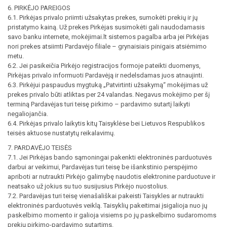
6. PIRKĖJO PAREIGOS
6.1. Pirkėjas privalo priimti užsakytas prekes, sumokėti prekių ir jų
pristatymo kainą. Už prekes Pirkėjas susimokėti gali naudodamasis
savo banku internete, mokėjimai.lt sistemos pagalba arba jei Pirkėjas
nori prekes atsiimti Pardavėjo filiale – grynaisiais pinigais atsiėmimo
metu.
6.2. Jei pasikeičia Pirkėjo registracijos formoje pateikti duomenys,
Pirkėjas privalo informuoti Pardavėją ir nedelsdamas juos atnaujinti.
6.3. Pirkėjui paspaudus mygtuką „Patvirtinti užsakymą“ mokėjimas už
prekes privalo būti atliktas per 24 valandas. Negavus mokėjimo per šį
terminą Pardavėjas turi teisę pirkimo – pardavimo sutartį laikyti
negaliojančia.
6.4. Pirkėjas privalo laikytis kitų Taisyklėse bei Lietuvos Respublikos
teisės aktuose nustatytų reikalavimų.
7. PARDAVĖJO TEISĖS
7.1. Jei Pirkėjas bando sąmoningai pakenkti elektroninės parduotuvės
darbui ar veikimui, Pardavėjas turi teisę be išankstinio perspėjimo
apriboti ar nutraukti Pirkėjo galimybę naudotis elektronine parduotuve ir
neatsako už jokius su tuo susijusius Pirkėjo nuostolius.
7.2. Pardavėjas turi teisę vienašališkai pakeisti Taisykles ar nutraukti
elektroninės parduotuvės veiklą. Taisyklių pakeitimai įsigalioja nuo jų
paskelbimo momento ir galioja visiems po jų paskelbimo sudaromoms
prekių pirkimo-pardavimo sutartims.