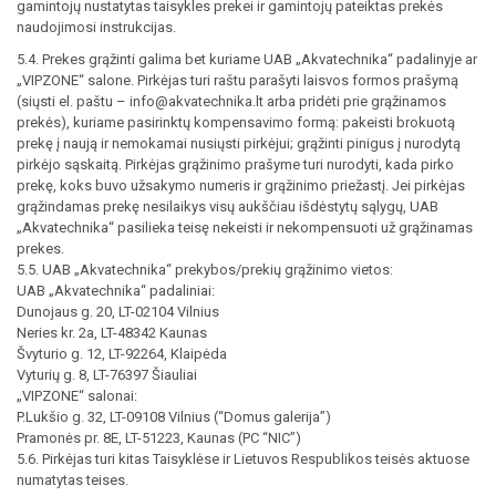
gamintojų nustatytas taisykles prekei ir gamintojų pateiktas prekės
naudojimosi instrukcijas.
5.4. Prekes grąžinti galima bet kuriame UAB „Akvatechnika“ padalinyje ar
„VIPZONE“ salone. Pirkėjas turi raštu parašyti laisvos formos prašymą
(siųsti el. paštu – info@akvatechnika.lt arba pridėti prie grąžinamos
prekės), kuriame pasirinktų kompensavimo formą: pakeisti brokuotą
prekę į naują ir nemokamai nusiųsti pirkėjui; grąžinti pinigus į nurodytą
pirkėjo sąskaitą. Pirkėjas grąžinimo prašyme turi nurodyti, kada pirko
prekę, koks buvo užsakymo numeris ir grąžinimo priežastį. Jei pirkėjas
grąžindamas prekę nesilaikys visų aukščiau išdėstytų sąlygų, UAB
„Akvatechnika“ pasilieka teisę nekeisti ir nekompensuoti už grąžinamas
prekes.
5.5. UAB „Akvatechnika“ prekybos/prekių grąžinimo vietos:
UAB „Akvatechnika“ padaliniai:
Dunojaus g. 20, LT-02104 Vilnius
Neries kr. 2a, LT-48342 Kaunas
Švyturio g. 12, LT-92264, Klaipėda
Vyturių g. 8, LT-76397 Šiauliai
„VIPZONE“ salonai:
P.Lukšio g. 32, LT-09108 Vilnius (“Domus galerija”)
Pramonės pr. 8E, LT-51223, Kaunas (PC “NIC”)
5.6. Pirkėjas turi kitas Taisyklėse ir Lietuvos Respublikos teisės aktuose
numatytas teises.