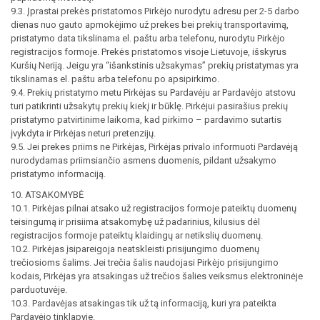
9.3. Įprastai prekės pristatomos Pirkėjo nurodytu adresu per 2-5 darbo
dienas nuo gauto apmokėjimo už prekes bei prekių transportavimą,
pristatymo data tikslinama el. paštu arba telefonu, nurodytu Pirkėjo
registracijos formoje. Prekės pristatomos visoje Lietuvoje, išskyrus
Kuršių Neriją. Jeigu yra “išankstinis užsakymas” prekių pristatymas yra
tikslinamas el. paštu arba telefonu po apsipirkimo.
9.4. Prekių pristatymo metu Pirkėjas su Pardavėju ar Pardavėjo atstovu
turi patikrinti užsakytų prekių kiekį ir būklę. Pirkėjui pasirašius prekių
pristatymo patvirtinime laikoma, kad pirkimo – pardavimo sutartis
įvykdyta ir Pirkėjas neturi pretenzijų.
9.5. Jei prekes priims ne Pirkėjas, Pirkėjas privalo informuoti Pardavėją
nurodydamas priimsiančio asmens duomenis, pildant užsakymo
pristatymo informaciją.
10. ATSAKOMYBĖ
10.1. Pirkėjas pilnai atsako už registracijos formoje pateiktų duomenų
teisingumą ir prisiima atsakomybę už padarinius, kilusius dėl
registracijos formoje pateiktų klaidingų ar netikslių duomenų.
10.2. Pirkėjas įsipareigoja neatskleisti prisijungimo duomenų
trečiosioms šalims. Jei trečia šalis naudojasi Pirkėjo prisijungimo
kodais, Pirkėjas yra atsakingas už trečios šalies veiksmus elektroninėje
parduotuvėje.
10.3. Pardavėjas atsakingas tik už tą informaciją, kuri yra pateikta
Pardavėjo tinklapyje.