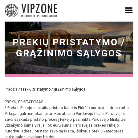
Skip
to
content
PREKIŲ PRISTATYMO /
GRĄŽINIMO SĄLYGOS
Pradžia
/ Prekių pristatymo / grąžinimo sąlygos
PREKIŲ PRISTATYMAS
* Prekes Pirkėjo sąskaita pristato kurjeris Pirkėjo nurodytu adresu arba
Pirkėjas gali nemokamai prekes atsiimti Pardavėjo filiale. Pardavėjas
savo sąskaita pristato prekes į Pirkėjo pasirinktą Pardavėjo filialą. Jei
užsakymo suma viršija 150 eurų sumą, Pardavėjas prekes Pirkėjo
nurodytu adresu pristato savo sąskaita, išskyrus prekių kategorijas:
lauko baldai ir vidaus baldai.