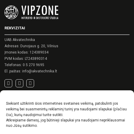
REKVIZITAI
UAB Akvatechnika
Adresas: Dunojaus g. 20, Vilnius
Įmonės kodas: 124389034
PVM kodas: LT243890314
Telefonas:
0 5 270 9695
El. paštas:
info@akvatechnika.lt
SVARBIOS NUORODOS
Siekiant užtikrinti šios internetinės svetainės veikimą, patobulinti jos
Privatumo politika
(plačiau
veikimą bei suasmenintų reklaminį turinį yra naudojami slapukai
Pirkimo sąlygos
čia)
, kurių naudojimui turite sutikti.
Atkreipiame dėmesį, jog būtinieji slapukai yra naudojami nepriklausomai
Prekių pristatymo / grąžinimo sąlygos
nuo Jūsų sutikimo.
NAUJIENOS