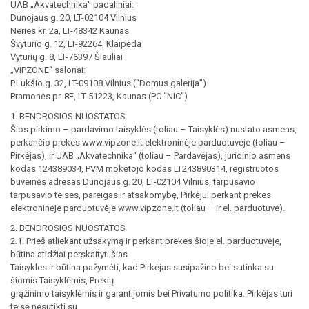
UAB „Akvatechnika“ padaliniai:
Dunojaus g. 20, LT-02104 Vilnius
Neries kr. 2a, LT-48342 Kaunas
Švyturio g. 12, LT-92264, Klaipėda
Vyturių g. 8, LT-76397 Šiauliai
„VIPZONE“ salonai:
P.Lukšio g. 32, LT-09108 Vilnius (“Domus galerija”)
Pramonės pr. 8E, LT-51223, Kaunas (PC “NIC”)
1. BENDROSIOS NUOSTATOS
Šios pirkimo – pardavimo taisyklės (toliau – Taisyklės) nustato asmens,
perkančio prekes www.vipzone.lt elektroninėje parduotuvėje (toliau –
Pirkėjas), ir UAB „Akvatechnika“ (toliau – Pardavėjas), juridinio asmens
kodas 124389034, PVM mokėtojo kodas LT243890314, registruotos
buveinės adresas Dunojaus g. 20, LT-02104 Vilnius, tarpusavio
tarpusavio teises, pareigas ir atsakomybę, Pirkėjui perkant prekes
elektroninėje parduotuvėje www.vipzone.lt (toliau – ir el. parduotuvė).
2. BENDROSIOS NUOSTATOS
2.1. Prieš atliekant užsakymą ir perkant prekes šioje el. parduotuvėje,
būtina atidžiai perskaityti šias
Taisykles ir būtina pažymėti, kad Pirkėjas susipažino bei sutinka su
šiomis Taisyklėmis, Prekių
grąžinimo taisyklėmis ir garantijomis bei Privatumo politika. Pirkėjas turi
teisę nesutikti su