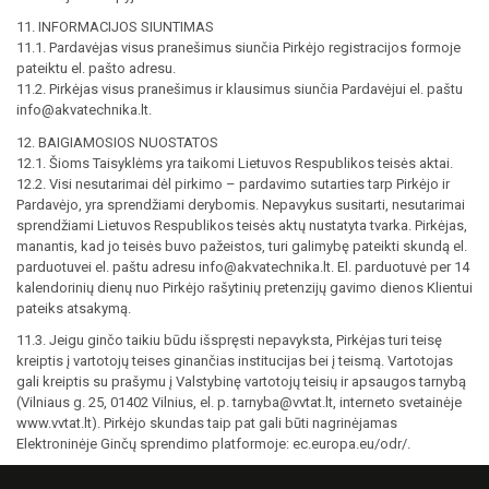
11. INFORMACIJOS SIUNTIMAS
11.1. Pardavėjas visus pranešimus siunčia Pirkėjo registracijos formoje
pateiktu el. pašto adresu.
11.2. Pirkėjas visus pranešimus ir klausimus siunčia Pardavėjui el. paštu
info@akvatechnika.lt.
12. BAIGIAMOSIOS NUOSTATOS
12.1. Šioms Taisyklėms yra taikomi Lietuvos Respublikos teisės aktai.
12.2. Visi nesutarimai dėl pirkimo – pardavimo sutarties tarp Pirkėjo ir
Pardavėjo, yra sprendžiami derybomis. Nepavykus susitarti, nesutarimai
sprendžiami Lietuvos Respublikos teisės aktų nustatyta tvarka. Pirkėjas,
manantis, kad jo teisės buvo pažeistos, turi galimybę pateikti skundą el.
parduotuvei el. paštu adresu info@akvatechnika.lt. El. parduotuvė per 14
kalendorinių dienų nuo Pirkėjo rašytinių pretenzijų gavimo dienos Klientui
pateiks atsakymą.
11.3. Jeigu ginčo taikiu būdu išspręsti nepavyksta, Pirkėjas turi teisę
kreiptis į vartotojų teises ginančias institucijas bei į teismą. Vartotojas
gali kreiptis su prašymu į Valstybinę vartotojų teisių ir apsaugos tarnybą
(Vilniaus g. 25, 01402 Vilnius, el. p. tarnyba@vvtat.lt, interneto svetainėje
www.vvtat.lt). Pirkėjo skundas taip pat gali būti nagrinėjamas
Elektroninėje Ginčų sprendimo platformoje: ec.europa.eu/odr/.