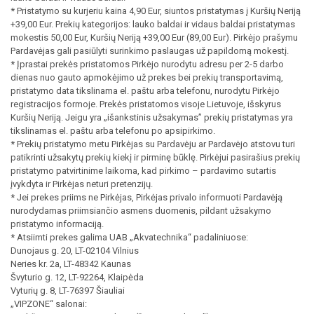
* Pristatymo su kurjeriu kaina 4,90 Eur, siuntos pristatymas į Kuršių Neriją
+39,00 Eur. Prekių kategorijos: lauko baldai ir vidaus baldai pristatymas
mokestis 50,00 Eur, Kuršių Neriją +39,00 Eur (89,00 Eur). Pirkėjo prašymu
Pardavėjas gali pasiūlyti surinkimo paslaugas už papildomą mokestį.
* Įprastai prekės pristatomos Pirkėjo nurodytu adresu per 2-5 darbo
dienas nuo gauto apmokėjimo už prekes bei prekių transportavimą,
pristatymo data tikslinama el. paštu arba telefonu, nurodytu Pirkėjo
registracijos formoje. Prekės pristatomos visoje Lietuvoje, išskyrus
Kuršių Neriją. Jeigu yra „išankstinis užsakymas” prekių pristatymas yra
tikslinamas el. paštu arba telefonu po apsipirkimo.
* Prekių pristatymo metu Pirkėjas su Pardavėju ar Pardavėjo atstovu turi
patikrinti užsakytų prekių kiekį ir pirminę būklę. Pirkėjui pasirašius prekių
pristatymo patvirtinime laikoma, kad pirkimo – pardavimo sutartis
įvykdyta ir Pirkėjas neturi pretenzijų.
* Jei prekes priims ne Pirkėjas, Pirkėjas privalo informuoti Pardavėją
nurodydamas priimsiančio asmens duomenis, pildant užsakymo
pristatymo informaciją.
* Atsiimti prekes galima UAB „Akvatechnika“ padaliniuose:
Dunojaus g. 20, LT-02104 Vilnius
Neries kr. 2a, LT-48342 Kaunas
Švyturio g. 12, LT-92264, Klaipėda
Vyturių g. 8, LT-76397 Šiauliai
„VIPZONE“ salonai: