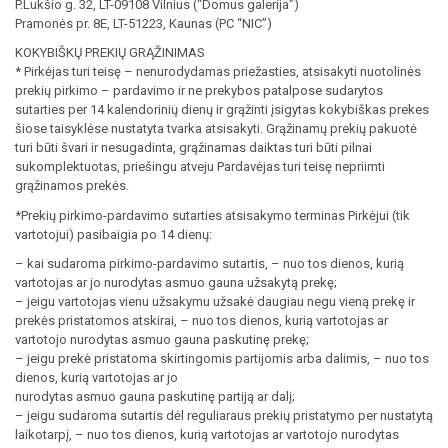
P.Lukšio g. 32, LT-09108 Vilnius (“Domus galerija”)
Pramonės pr. 8E, LT-51223, Kaunas (PC “NIC”)
KOKYBIŠKŲ PREKIŲ GRĄŽINIMAS
* Pirkėjas turi teisę – nenurodydamas priežasties, atsisakyti nuotolinės
prekių pirkimo – pardavimo ir ne prekybos patalpose sudarytos
sutarties per 14 kalendorinių dienų ir grąžinti įsigytas kokybiškas prekes
šiose taisyklėse nustatyta tvarka atsisakyti. Grąžinamų prekių pakuotė
turi būti švari ir nesugadinta, grąžinamas daiktas turi būti pilnai
sukomplektuotas, priešingu atveju Pardavėjas turi teisę nepriimti
grąžinamos prekės.
*Prekių pirkimo-pardavimo sutarties atsisakymo terminas Pirkėjui (tik
vartotojui) pasibaigia po 14 dienų:
– kai sudaroma pirkimo-pardavimo sutartis, – nuo tos dienos, kurią
vartotojas ar jo nurodytas asmuo gauna užsakytą prekę;
– jeigu vartotojas vienu užsakymu užsakė daugiau negu vieną prekę ir
prekės pristatomos atskirai, – nuo tos dienos, kurią vartotojas ar
vartotojo nurodytas asmuo gauna paskutinę prekę;
– jeigu prekė pristatoma skirtingomis partijomis arba dalimis, – nuo tos
dienos, kurią vartotojas ar jo
nurodytas asmuo gauna paskutinę partiją ar dalį;
– jeigu sudaroma sutartis dėl reguliaraus prekių pristatymo per nustatytą
laikotarpį, – nuo tos dienos, kurią vartotojas ar vartotojo nurodytas