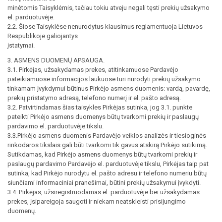
minėtomis Taisyklėmis, tačiau tokiu atveju negali tęsti prekių užsakymo
el. parduotuvėje.
2.2. Šiose Taisyklėse nenurodytus klausimus reglamentuoja Lietuvos
Respublikoje galiojantys
įstatymai.
3. ASMENS DUOMENŲ APSAUGA.
3.1. Pirkėjas, užsakydamas prekes, atitinkamuose Pardavėjo
pateikiamuose informacijos laukuose turi nurodyti prekių užsakymo
tinkamam įvykdymui būtinus Pirkėjo asmens duomenis: vardą, pavardę,
prekių pristatymo adresą, telefono numerį ir el. pašto adresą.
3.2. Patvirtindamas šias taisykles Pirkėjas sutinka, jog 3.1. punkte
pateikti Pirkėjo asmens duomenys būtų tvarkomi prekių ir paslaugų
pardavimo el. parduotuvėje tikslu.
3.3.Pirkėjo asmens duomenis Pardavėjo veiklos analizės ir tiesioginės
rinkodaros tikslais gali būti tvarkomi tik gavus atskirą Pirkėjo sutikimą.
Sutikdamas, kad Pirkėjo asmens duomenys būtų tvarkomi prekių ir
paslaugų pardavimo Pardavėjo el. parduotuvėje tikslu, Pirkėjas taip pat
sutinka, kad Pirkėjo nurodytu el. pašto adresu ir telefono numeriu būtų
siunčiami informaciniai pranešimai, būtini prekių užsakymui įvykdyti.
3.4. Pirkėjas, užsiregistruodamas el. parduotuvėje bei užsakydamas
prekes, įsipareigoja saugoti ir niekam neatskleisti prisijungimo
duomenų.