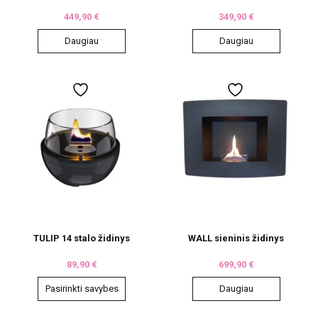
449,90
€
349,90
€
Daugiau
Daugiau
TULIP 14 stalo židinys
WALL sieninis židinys
89,90
€
699,90
€
Pasirinkti savybes
Daugiau
This
product