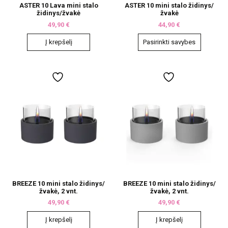
ASTER 10 Lava mini stalo
ASTER 10 mini stalo židinys/
židinys/žvakė
žvakė
49,90
€
44,90
€
Į krepšelį
Pasirinkti savybes
This
product
has
multiple
variants.
The
options
may
be
chosen
on
the
product
page
BREEZE 10 mini stalo židinys/
BREEZE 10 mini stalo židinys/
žvakė, 2 vnt.
žvakė, 2 vnt.
49,90
€
49,90
€
Į krepšelį
Į krepšelį