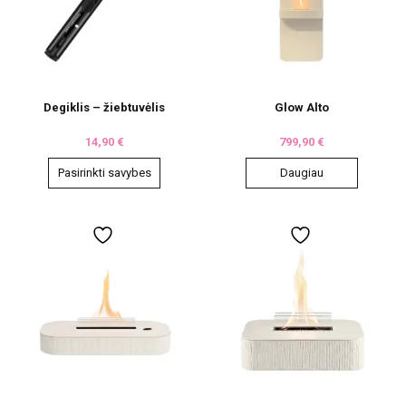
Degiklis – žiebtuvėlis
Glow Alto
14,90
€
799,90
€
Pasirinkti savybes
Daugiau
This
product
has
multiple
variants.
The
options
may
be
chosen
on
the
product
page