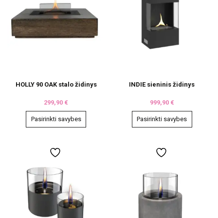
HOLLY 90 OAK stalo židinys
INDIE sieninis židinys
299,90
€
999,90
€
Pasirinkti savybes
Pasirinkti savybes
This
This
product
product
has
has
multiple
multiple
variants.
variants.
The
The
options
options
may
may
be
be
chosen
chosen
on
on
the
the
product
product
page
page