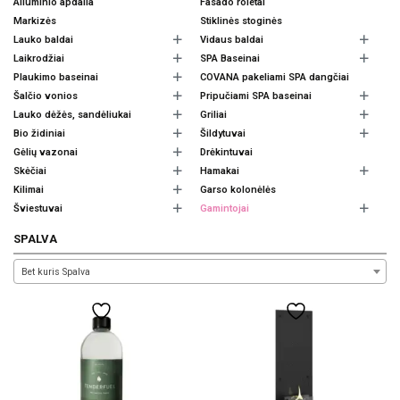
Aliuminio apdaila
Fasado roletai
Markizės
Stiklinės stoginės
Lauko baldai
Vidaus baldai
Laikrodžiai
SPA Baseinai
Plaukimo baseinai
COVANA pakeliami SPA dangčiai
Šalčio vonios
Pripučiami SPA baseinai
Lauko dėžės, sandėliukai
Griliai
Bio židiniai
Šildytuvai
Gėlių vazonai
Drėkintuvai
Skėčiai
Hamakai
Kilimai
Garso kolonėlės
Šviestuvai
Gamintojai
SPALVA
Bet kuris Spalva