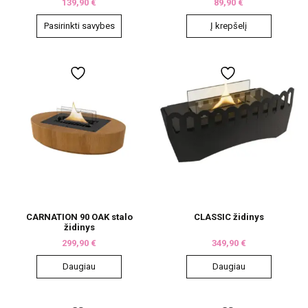
139,90
€
89,90
€
Pasirinkti savybes
Į krepšelį
This
product
has
multiple
variants.
The
options
may
be
chosen
on
the
product
page
CARNATION 90 OAK stalo
CLASSIC židinys
židinys
299,90
€
349,90
€
Daugiau
Daugiau