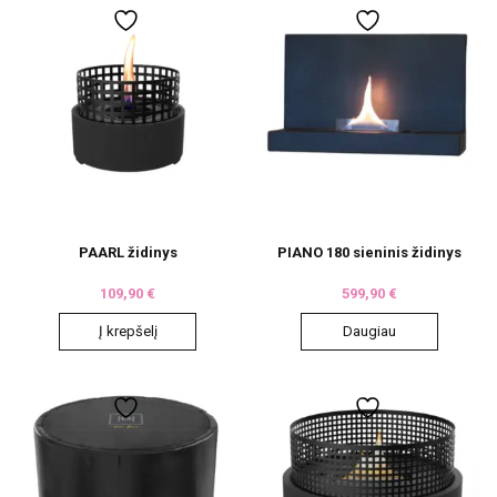
PAARL židinys
PIANO 180 sieninis židinys
109,90
€
599,90
€
Į krepšelį
Daugiau