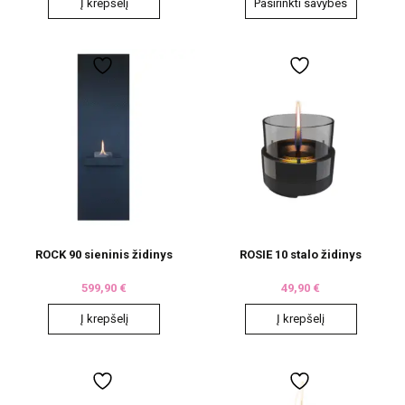
Į krepšelį
Pasirinkti savybes
This
product
has
multiple
variants.
The
options
may
be
chosen
on
the
product
page
ROCK 90 sieninis židinys
ROSIE 10 stalo židinys
599,90
€
49,90
€
Į krepšelį
Į krepšelį