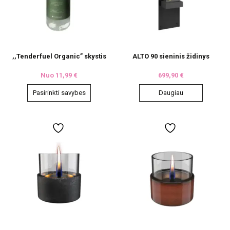
,,Tenderfuel Organic” skystis
ALTO 90 sieninis židinys
Nuo
11,99
€
699,90
€
Pasirinkti savybes
Daugiau
This
product
has
multiple
variants.
The
options
may
be
chosen
on
the
product
page