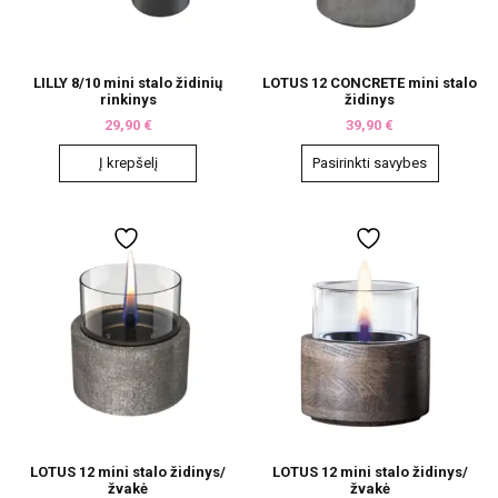
LILLY 8/10 mini stalo židinių
LOTUS 12 CONCRETE mini stalo
rinkinys
židinys
29,90
€
39,90
€
Į krepšelį
Pasirinkti savybes
This
product
has
multiple
variants.
The
options
may
be
chosen
on
the
product
page
LOTUS 12 mini stalo židinys/
LOTUS 12 mini stalo židinys/
žvakė
žvakė