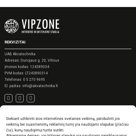
has
multiple
variants.
The
options
may
be
chosen
on
the
REKVIZITAI
product
page
UAB Akvatechnika
Adresas: Dunojaus g. 20, Vilnius
Įmonės kodas: 124389034
PVM kodas: LT243890314
Telefonas:
0 5 270 9695
El. paštas:
info@akvatechnika.lt
SVARBIOS NUORODOS
Siekiant užtikrinti šios internetinės svetainės veikimą, patobulinti jos
Privatumo politika
(plačiau
veikimą bei suasmenintų reklaminį turinį yra naudojami slapukai
Pirkimo sąlygos
čia)
, kurių naudojimui turite sutikti.
Atkreipiame dėmesį, jog būtinieji slapukai yra naudojami nepriklausomai
Prekių pristatymo / grąžinimo sąlygos