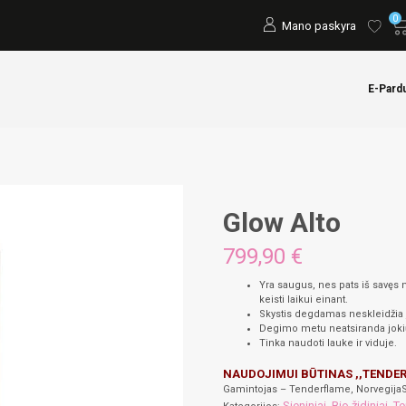
0
Mano paskyra
E-Pard
Glow Alto
799,90
€
Yra saugus, nes pats iš savęs 
keisti laikui einant.
Skystis degdamas neskleidžia 
Degimo metu neatsiranda jokių p
Tinka naudoti lauke ir viduje.
NAUDOJIMUI BŪTINAS ,,TENDER
Gamintojas – Tenderflame, NorvegijaS
Sieniniai
Bio židiniai
Te