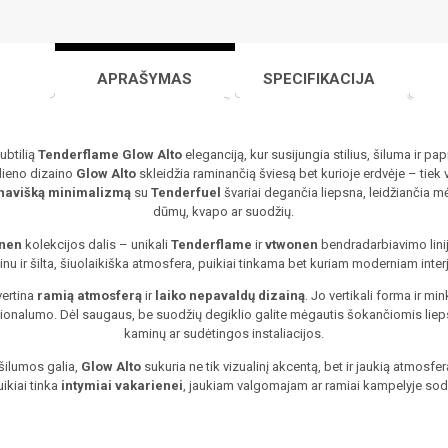
APRAŠYMAS
SPECIFIKACIJA
subtilią
Tenderflame Glow Alto
eleganciją, kur susijungia stilius, šiluma ir p
lieno dizaino
Glow Alto
skleidžia raminančią šviesą bet kurioje erdvėje – tiek 
navišką minimalizmą
su
Tenderfuel
švariai degančia liepsna, leidžiančia m
dūmų, kvapo ar suodžių.
onen
kolekcijos dalis – unikali
Tenderflame
ir
vtwonen
bendradarbiavimo linij
inu ir šilta, šiuolaikiška atmosfera, puikiai tinkama bet kuriam moderniam interj
vertina
ramią atmosferą
ir
laiko nepavaldų dizainą
. Jo vertikali forma ir m
kcionalumo. Dėl saugaus, be suodžių degiklio galite mėgautis šokančiomis liep
kaminų ar sudėtingos instaliacijos.
šilumos galia,
Glow Alto
sukuria ne tik vizualinį akcentą, bet ir jaukią atmosfer
uikiai tinka
intymiai vakarienei
, jaukiam valgomajam ar ramiai kampelyje sod