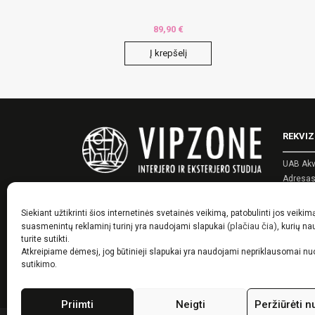
89,90
€
Į krepšelį
This
produ
has
multip
REKVIZ
varian
The
UAB Akv
optio
Adresas:
may
Įmonės 
be
PVM kod
Siekiant užtikrinti šios internetinės svetainės veikimą, patobulinti jos veikim
chose
Telefon
(plačiau čia)
suasmenintų reklaminį turinį yra naudojami slapukai
, kurių n
El. pašt
turite sutikti.
on
Atkreipiame dėmesį, jog būtinieji slapukai yra naudojami nepriklausomai n
the
sutikimo.
produ
page
Priimti
Neigti
Peržiūrėti n