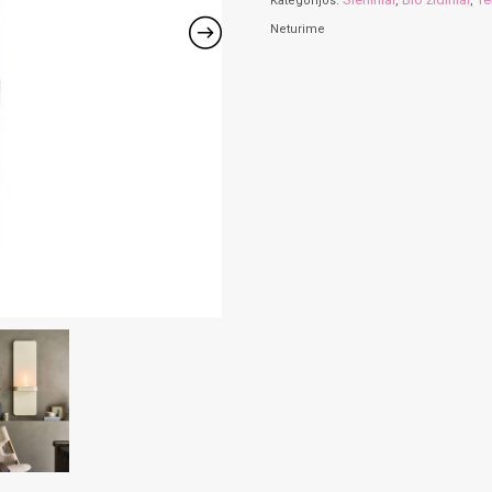
Kategorijos:
,
,
Neturime