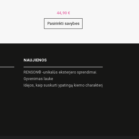
44,90
€
Pasirinkti savybes
This
product
has
multiple
NAUJIENOS
variants.
The
RENSON© -unikalūs eksterjero sprendimai.
options
Gyvenimas lauke
may
Idėjos, kaip suskurti ypatingą kiemo charakterį
be
chosen
on
the
product
page