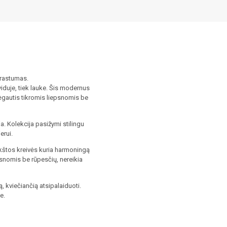
aprastumas.
viduje, tiek lauke. Šis modernus
ėgautis tikromis liepsnomis be
a. Kolekcija pasižymi stilingu
erui.
inkštos kreivės kuria harmoningą
snomis be rūpesčių, nereikia
ą, kviečiančią atsipalaiduoti.
e.