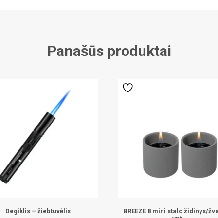
Panašūs produktai
Degiklis – žiebtuvėlis
BREEZE 8 mini stalo židinys/žva