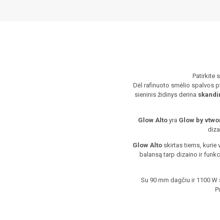
Patirkite 
Dėl rafinuoto smėlio spalvos p
sieninis židinys derina
skandi
Glow Alto
yra
Glow by vtw
diza
Glow Alto
skirtas tiems, kurie 
balansą tarp dizaino ir fun
Su 90 mm dagčiu ir 1100 W 
P