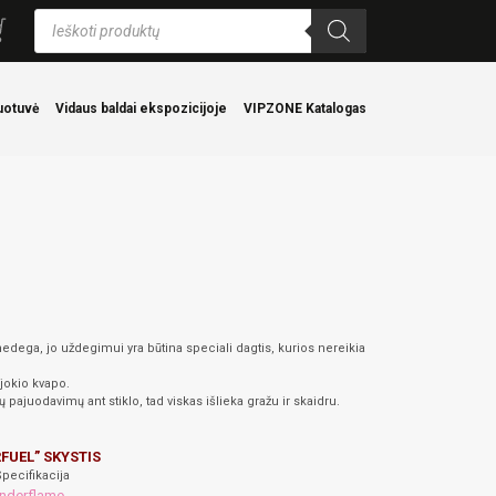
Products
search
uotuvė
Vidaus baldai ekspozicijoje
VIPZONE Katalogas
nedega, jo uždegimui yra būtina speciali dagtis, kurios nereikia
jokio kvapo.
ajuodavimų ant stiklo, tad viskas išlieka gražu ir skaidru.
FUEL” SKYSTIS
pecifikacija
nderflame