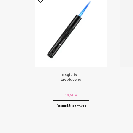
Degiklis –
žiebtuvėlis
14,90
€
Pasirinkti savybes
This
product
has