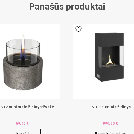
Panašūs produktai
S 12 mini stalo židinys/žvakė
INDIE sieninis židinys
69,90
€
999,90
€
Į krepšelį
Pasirinkti savybes