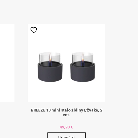
BREEZE 10 mini stalo židinys/žvakė, 2
vnt.
49,90
€
Į krepšelį