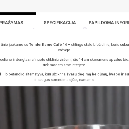
PRAŠYMAS
SPECIFIKACIJA
PAPILDOMA INFOR
rtinio jaukumo su
Tenderflame Café 14
– stilingu stalo biožidiniu, kuris suku
erdvėje.
eliano ir dengtas rafinuotu stikliniu viršumi, šis 14 cm skersmens apvalus biož
tiek moderniame interjere.
l
– bioetanolio alternatyva, kuri užtikrina
švarų degimą be dūmų, kvapo ir s
ir saugus sprendimas jūsų namams.