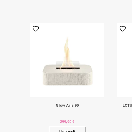
multiple
variants.
The
options
may
be
chosen
on
the
product
page
Glow Aris 90
LOTU
299,90
€
Į krepšelį