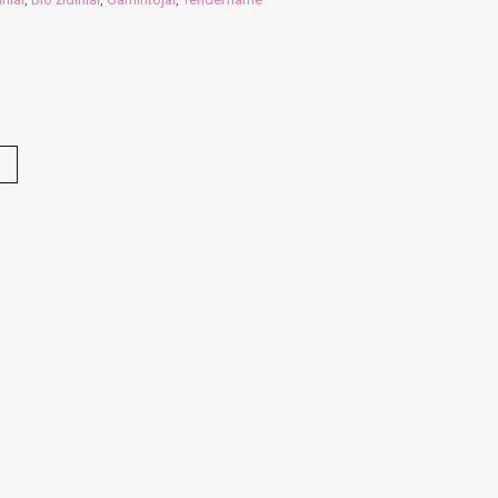
,
,
,