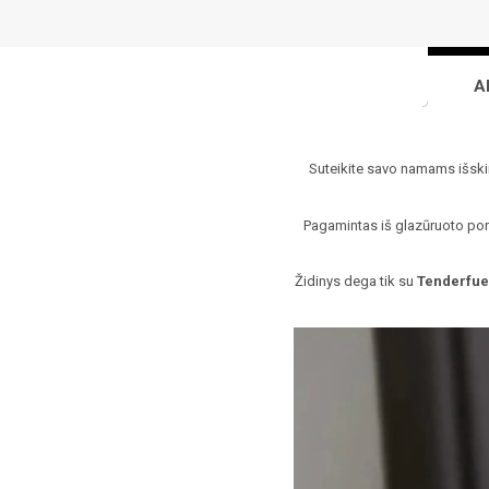
A
Suteikite savo namams išski
Pagamintas iš glazūruoto porc
Židinys dega tik su
Tenderfue