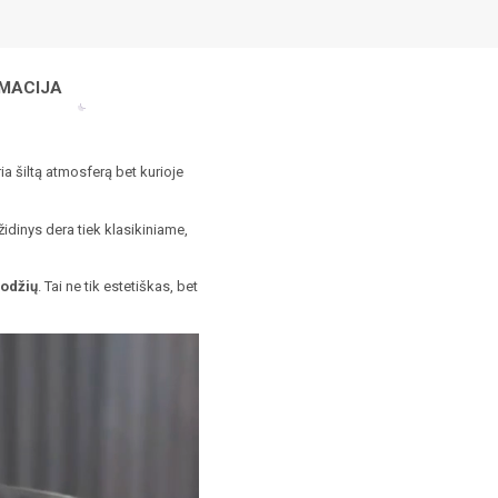
MACIJA
ria šiltą atmosferą bet kurioje
idinys dera tiek klasikiniame,
uodžių
. Tai ne tik estetiškas, bet