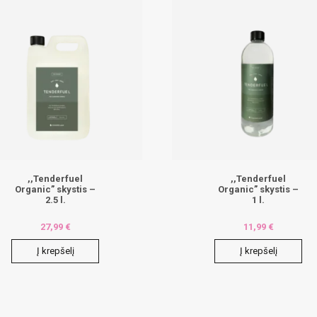
,,Tenderfuel
,,Tenderfuel
Organic” skystis –
Organic” skystis –
2.5 l.
1 l.
27,99
€
11,99
€
Į krepšelį
Į krepšelį