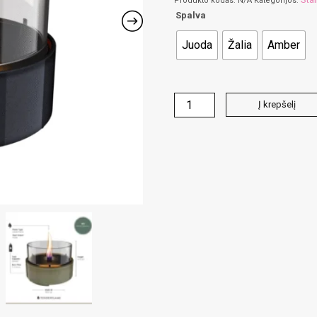
Produkto kodas:
N/A
Kategorijos:
Spalva
Juoda
Žalia
Amber
produkto
Į krepšelį
kiekis:
CAFE
14
stalo
židinys