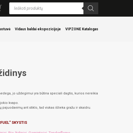
Products
search
uotuvė
Vidaus baldai ekspozicijoje
VIPZONE Katalogas
židinys
nedega, jo uždegimui yra būtina speciali dagtis, kurios nereikia
jokio kvapo.
ajuodavimų ant stiklo, tad viskas išlieka gražu ir skaidru.
FUEL” SKYSTIS
iniai
Bio židiniai
Gamintojai
Tenderflame