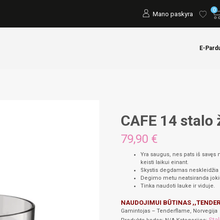
0
Mano paskyra
E-Pard
CAFE 14 stalo 
79,90
€
Yra saugus, nes pats iš savęs 
keisti laikui einant.
Skystis degdamas neskleidžia 
Degimo metu neatsiranda jokių p
Tinka naudoti lauke ir viduje.
NAUDOJIMUI BŪTINAS ,,TENDER
Gamintojas – Tenderflame, Norvegija
Stal