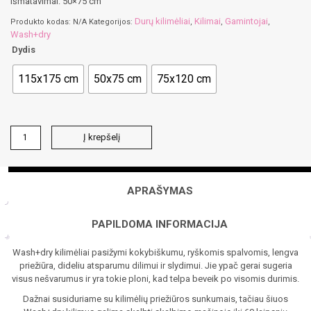
Išmatavimai: 50×75 cm
Durų kilimėliai
Kilimai
Gamintojai
Produkto kodas:
N/A
Kategorijos:
,
,
,
Wash+dry
Dydis
115x175 cm
50x75 cm
75x120 cm
produkto
Į krepšelį
kiekis:
Durų
kilimėlis
wash+dry
APRAŠYMAS
PAPILDOMA INFORMACIJA
Wash+dry kilimėliai pasižymi kokybiškumu, ryškomis spalvomis, lengva
priežiūra, dideliu atsparumu dilimui ir slydimui. Jie ypač gerai sugeria
visus nešvarumus ir yra tokie ploni, kad telpa beveik po visomis durimis.
Dažnai susiduriame su kilimėlių priežiūros sunkumais, tačiau šiuos