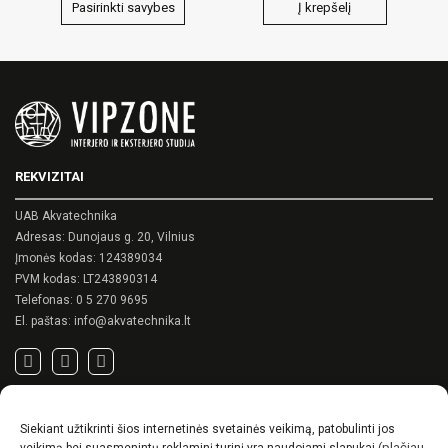
Pasirinkti savybes
Į krepšelį
This
product
has
multiple
variants.
The
options
may
REKVIZITAI
be
chosen
on
UAB Akvatechnika
the
Adresas: Dunojaus g. 20, Vilnius
product
Įmonės kodas: 124389034
page
PVM kodas: LT243890314
Telefonas:
0 5 270 9695
El. paštas:
info@akvatechnika.lt
SVARBIOS NUORODOS
Siekiant užtikrinti šios internetinės svetainės veikimą, patobulinti jos
Privatumo politika
(plačiau