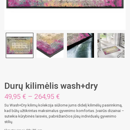
Durų kilimėlis wash+dry
Price
49,95
€
–
264,95
€
range:
Su Wash+Dry kilimų kolekcija siūlome jums didelį kilimėlių pasirinkimą,
49,95 €
kad būtų užtikrintas maksimalus gyvenimo komfortas. Įvairūs dizainai –
through
suteikia kūrybinės laisvės, pabrėžiančios jūsų individualų gyvenimo
264,95 €
stilių.