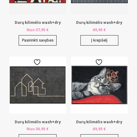
Durų kilimėlis wash+dry
Durų kilimėlis wash+dry
Nuo
37,95
€
49,95
€
Pasirinkti savybes
Į krepšelį
This
product
has
multiple
variants.
The
options
may
be
chosen
on
the
product
page
Durų kilimėlis wash+dry
Durų kilimėlis wash+dry
Nuo
34,95
€
49,95
€