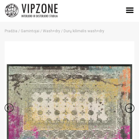
Skip
to
Pradžia
/
Gamintojai
/
Wash+dry
/ Durų kilimėlis wash+dry
content