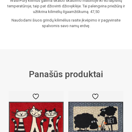
Wash+dry kilimus galima skalbti skalbimo mašinoje iki 60 laipsnių
temperatūroje, taip pat džiovinti džiovyklėje. Tai palengvina priežiūrą ir
užtikrina kilimėlių ilgaamžiškumą. 47,50
Naudodami šiuos grindų kilimėlius rasite įkvėpimo ir pagyvinsite
spalvomis savo namų erdvę.
Panašūs produktai