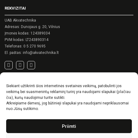
may
REKVIZITAI
be
chosen
on
UAB Akvatechnika
the
Adresas: Dunojaus g. 20, Vilnius
product
Įmonės kodas: 124389034
page
PVM kodas: LT243890314
Telefonas:
0 5 270 9695
El. paštas:
info@akvatechnika.lt
SVARBIOS NUORODOS
Siekiant užtikrinti šios internetinės svetainės veikimą, patobulinti jos
Privatumo politika
(plačiau
veikimą bei suasmenintų reklaminį turinį yra naudojami slapukai
Pirkimo sąlygos
čia)
, kurių naudojimui turite sutikti.
Atkreipiame dėmesį, jog būtinieji slapukai yra naudojami nepriklausomai
Prekių pristatymo / grąžinimo sąlygos
nuo Jūsų sutikimo.
NAUJIENOS
Priimti
RENSON© -unikalūs eksterjero sprendimai.
Gyvenimas lauke