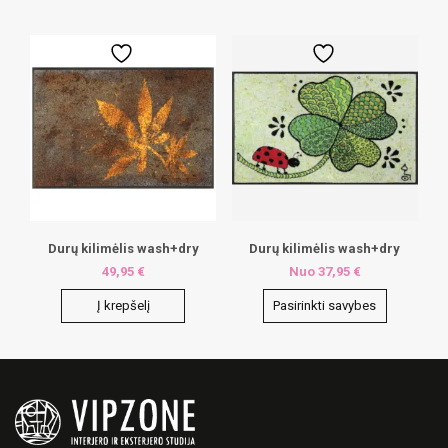
Durų kilimėlis wash+dry
Durų kilimėlis wash+dry
49,95
€
Nuo
37,95
€
Į krepšelį
Pasirinkti savybes
This
product
has
multiple
variants.
The
options