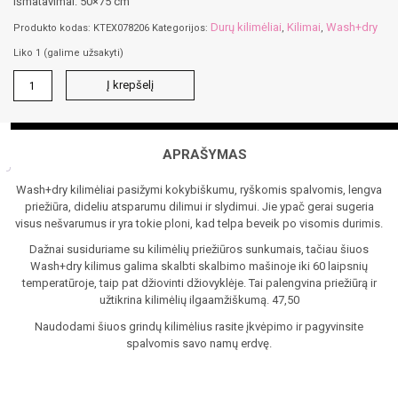
Išmatavimai: 50×75 cm
Durų kilimėliai
Kilimai
Wash+dry
Produkto kodas:
KTEX078206
Kategorijos:
,
,
Liko 1 (galime užsakyti)
produkto
Į krepšelį
kiekis:
Durų
kilimėlis
wash+dry
APRAŠYMAS
Wash+dry kilimėliai pasižymi kokybiškumu, ryškomis spalvomis, lengva
priežiūra, dideliu atsparumu dilimui ir slydimui. Jie ypač gerai sugeria
visus nešvarumus ir yra tokie ploni, kad telpa beveik po visomis durimis.
Dažnai susiduriame su kilimėlių priežiūros sunkumais, tačiau šiuos
Wash+dry kilimus galima skalbti skalbimo mašinoje iki 60 laipsnių
temperatūroje, taip pat džiovinti džiovyklėje. Tai palengvina priežiūrą ir
užtikrina kilimėlių ilgaamžiškumą. 47,50
Naudodami šiuos grindų kilimėlius rasite įkvėpimo ir pagyvinsite
spalvomis savo namų erdvę.