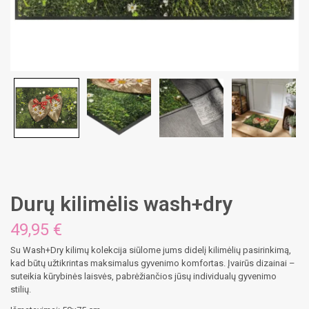
Durų kilimėlis wash+dry
49,95
€
Su Wash+Dry kilimų kolekcija siūlome jums didelį kilimėlių pasirinkimą,
kad būtų užtikrintas maksimalus gyvenimo komfortas. Įvairūs dizainai –
suteikia kūrybinės laisvės, pabrėžiančios jūsų individualų gyvenimo
stilių.