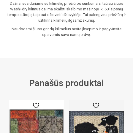
Dažnai susiduriame su kilimėlių priežiūros sunkumais, tačiau šiuos
Wash+dry kilimus galima skalbti skalbimo mašinoje iki 60 laipsnių
temperatūroje, taip pat džiovinti džiovyklėje. Tai palengvina priežiūrą ir
užtikrina kilimėlių ilgaamžiškumą.
Naudodami šiuos grindų kilimėlius rasite įkvėpimo ir pagyvinsite
spalvomis savo namų erdvę.
Panašūs produktai