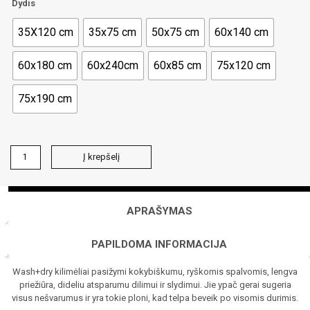
Dydis
35X120 cm
35x75 cm
50x75 cm
60x140 cm
60x180 cm
60x240cm
60x85 cm
75x120 cm
75x190 cm
produkto
Į krepšelį
kiekis:
Durų
kilimėlis
wash+dry
APRAŠYMAS
PAPILDOMA INFORMACIJA
Wash+dry kilimėliai pasižymi kokybiškumu, ryškomis spalvomis, lengva
priežiūra, dideliu atsparumu dilimui ir slydimui. Jie ypač gerai sugeria
visus nešvarumus ir yra tokie ploni, kad telpa beveik po visomis durimis.