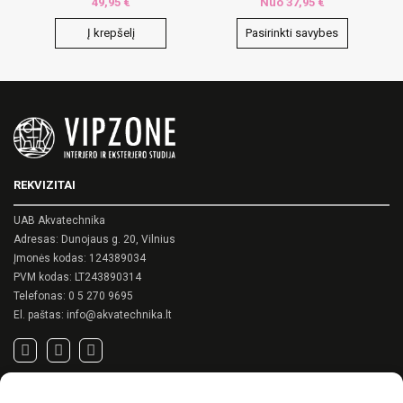
49,95
€
Nuo
37,95
€
Į krepšelį
Pasirinkti savybes
This
product
has
multiple
variants.
The
options
may
REKVIZITAI
be
chosen
on
UAB Akvatechnika
the
Adresas: Dunojaus g. 20, Vilnius
product
Įmonės kodas: 124389034
page
PVM kodas: LT243890314
Telefonas:
0 5 270 9695
El. paštas:
info@akvatechnika.lt
SVARBIOS NUORODOS