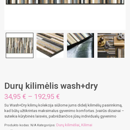
Durų kilimėlis wash+dry
Price
34,95
€
–
192,95
€
range:
Su Wash+Dry kilimų kolekcija siūlome jums didelį kilimėlių pasirinkimą,
34,95 €
kad būtų užtikrintas maksimalus gyvenimo komfortas. Įvairūs dizainai –
through
suteikia kūrybinės laisvės, pabrėžiančios jūsų individualų gyvenimo
192,95 €
Durų kilimėliai
Kilimai
Produkto kodas:
N/A
Kategorijos:
,