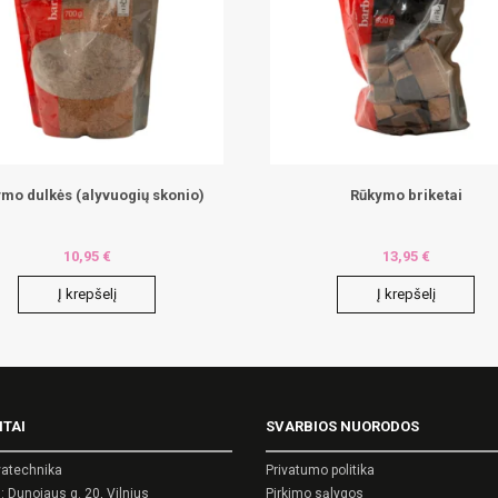
mo dulkės (alyvuogių skonio)
Rūkymo briketai
10,95
€
13,95
€
Į krepšelį
Į krepšelį
ITAI
SVARBIOS NUORODOS
atechnika
Privatumo politika
 Dunojaus g. 20, Vilnius
Pirkimo sąlygos