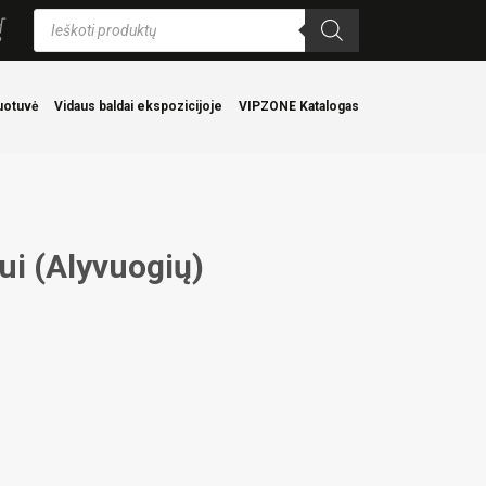
Products
search
uotuvė
Vidaus baldai ekspozicijoje
VIPZONE Katalogas
ui (Alyvuogių)