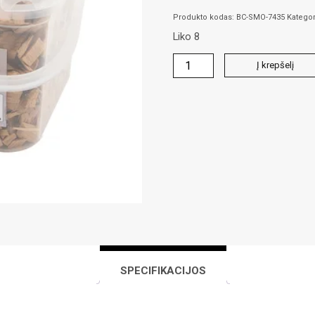
Produkto kodas:
BC-SMO-7435
Kategor
Liko 8
produkto
Į krepšelį
kiekis:
Briketai
rūkymui
(Alyvuogių)
SPECIFIKACIJOS