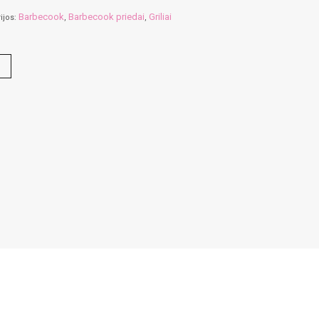
Barbecook
Barbecook priedai
Griliai
ijos:
,
,