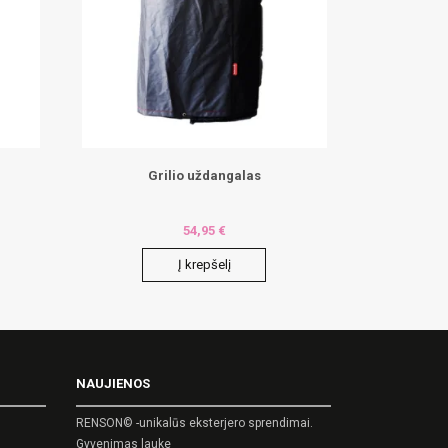
Grilio uždangalas
54,95
€
Į krepšelį
NAUJIENOS
RENSON© -unikalūs eksterjero sprendimai.
Gyvenimas lauke