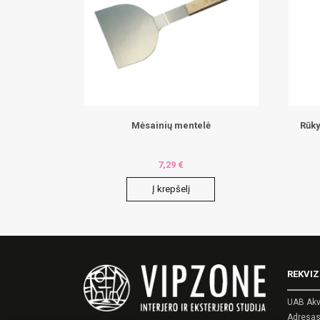
Mėsainių mentelė
Rūky
7,29
€
Į krepšelį
REKVIZ
UAB Akv
Adresas: