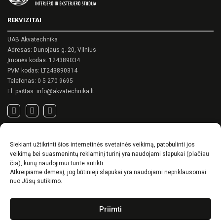
REKVIZITAI
UAB Akvatechnika
Adresas: Dunojaus g. 20, Vilnius
Įmonės kodas: 124389034
PVM kodas: LT243890314
Telefonas:
0 5 270 9695
El. paštas:
info@akvatechnika.lt
SVARBIOS NUORODOS
Siekiant užtikrinti šios internetinės svetainės veikimą, patobulinti jos
Privatumo politika
(plačiau
veikimą bei suasmenintų reklaminį turinį yra naudojami slapukai
Pirkimo sąlygos
čia)
, kurių naudojimui turite sutikti.
Atkreipiame dėmesį, jog būtinieji slapukai yra naudojami nepriklausomai
Prekių pristatymo / grąžinimo sąlygos
nuo Jūsų sutikimo.
NAUJIENOS
Priimti
RENSON© -unikalūs eksterjero sprendimai.