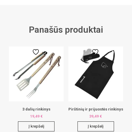
Panašūs produktai
3 dalių rinkinys
Pirštinių ir prijuostės rinkinys
19,49
€
39,49
€
Į krepšelį
Į krepšelį