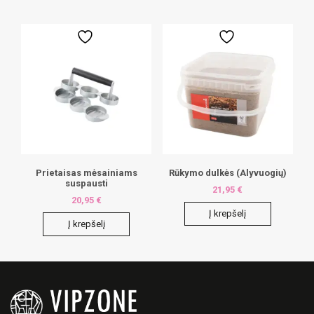
Prietaisas mėsainiams
Rūkymo dulkės (Alyvuogių)
suspausti
21,95
€
20,95
€
Į krepšelį
Į krepšelį