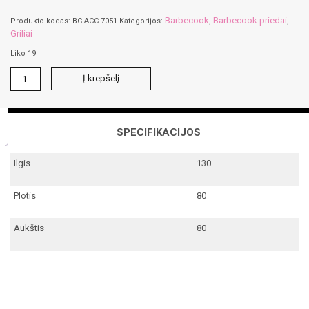
Barbecook
Barbecook priedai
Produkto kodas:
BC-ACC-7051
Kategorijos:
,
,
Griliai
Liko 19
produkto
Į krepšelį
kiekis:
Olivia
Premium
valymo
SPECIFIKACIJOS
šepetys
Ilgis
130
Plotis
80
Aukštis
80