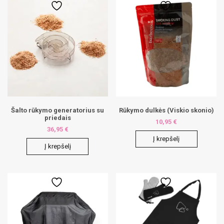
Šalto rūkymo generatorius su
Rūkymo dulkės (Viskio skonio)
priedais
10,95
€
36,95
€
Į krepšelį
Į krepšelį