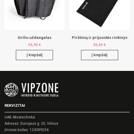
Grilio uždangalas
Pirštinių ir prijuostės rinkinys
59,95
€
39,49
€
Į krepšelį
Į krepšelį
REKVIZITAI
UAB Akvatechnika
Adresas: Dunojaus g. 20, Vilnius
Įmonės kodas: 124389034