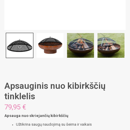
Apsauginis nuo kibirkščių
tinklelis
79,95
€
Apsauga nuo skriejančių kibirkščių
Užtikrina saugų naudojimą su šeima ir vaikais