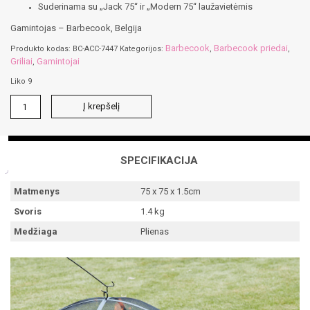
Suderinama su „Jack 75“ ir „Modern 75“ laužavietėmis
Gamintojas – Barbecook, Belgija
Barbecook
Barbecook priedai
Produkto kodas:
BC-ACC-7447
Kategorijos:
,
,
Griliai
Gamintojai
,
Liko 9
produkto
Į krepšelį
kiekis:
Apsauginis
nuo
kibirkščių
SPECIFIKACIJA
tinklelis
Matmenys
75 x 75 x 1.5cm
Svoris
1.4 kg
Medžiaga
Plienas