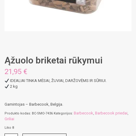
Ąžuolo briketai rūkymui
21,95
€
IDEALIAI TINKA MĖSAI, ŽUVIAI, DARŽOVĖMS IR SŪRIUI.
2 kg
Gamintojas – Barbecook, Belgija.
Barbecook
Barbecook priedai
Produkto kodas:
BC-SMO-7436
Kategorijos:
,
,
Griliai
Liko 8