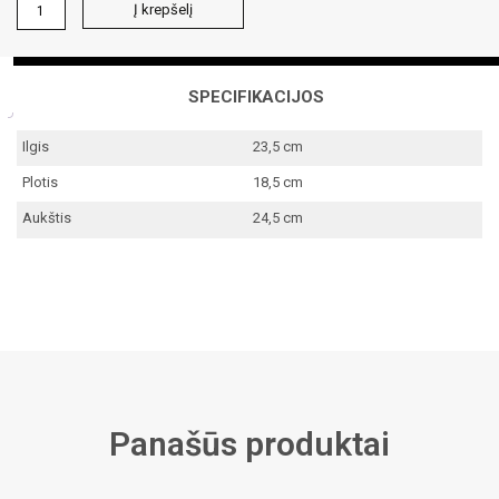
produkto
Į krepšelį
kiekis:
Ąžuolo
briketai
rūkymui
SPECIFIKACIJOS
Ilgis
23,5 cm
Plotis
18,5 cm
Aukštis
24,5 cm
Panašūs produktai