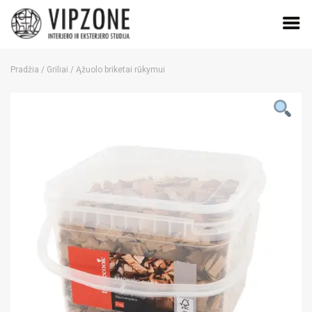
Skip
to
Pradžia
/
Griliai
/ Ąžuolo briketai rūkymui
content