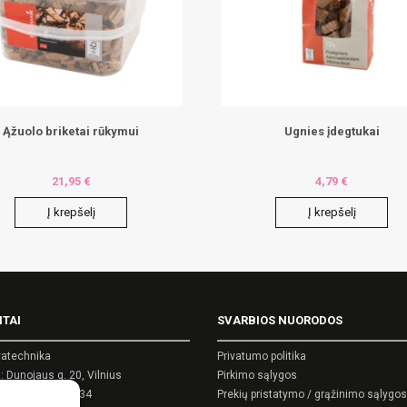
Ąžuolo briketai rūkymui
Ugnies įdegtukai
21,95
€
4,79
€
Į krepšelį
Į krepšelį
ITAI
SVARBIOS NUORODOS
atechnika
Privatumo politika
 Dunojaus g. 20, Vilnius
Pirkimo sąlygos
kodas: 124389034
Prekių pristatymo / grąžinimo sąlygos