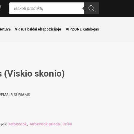
Products
search
uotuvė
Vidaus baldai ekspozicijoje
VIPZONE Katalogas
 (Viskio skonio)
VĖMS IR SŪRIAMS.
Barbecook
Barbecook priedai
Griliai
ijos:
,
,