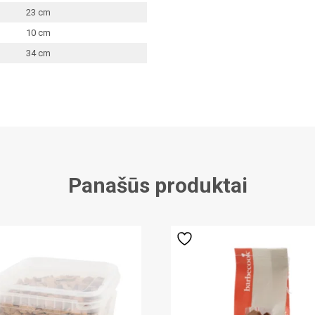
23 cm
10 cm
34 cm
Panašūs produktai