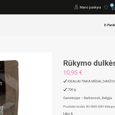
0
Mano paskyra
E-Pard
Rūkymo dulkės
10,95
€
IDEALIAI TINKA MĖSAI, DARŽO
700 g
Gamintojas – Barbecook, Belgija.
Produkto kodas:
BC-SMO-5041
Kategor
Liko 6