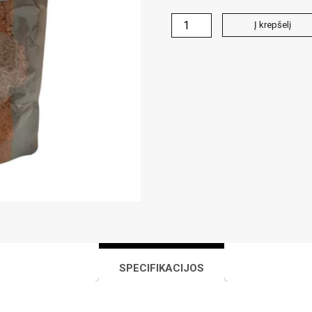
produkto
Į krepšelį
kiekis:
Rūkymo
dulkės
(Viskio
skonio)
SPECIFIKACIJOS