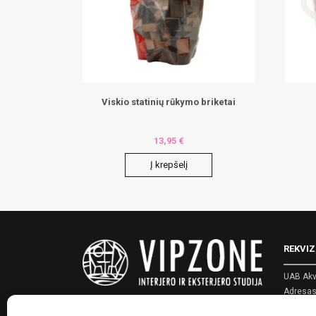
Viskio statinių rūkymo briketai
13,95
€
Į krepšelį
REKVIZ
UAB Akv
Adresas:
Įmonės 