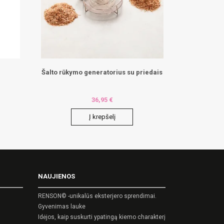
Šalto rūkymo generatorius su priedais
36,95
€
Į krepšelį
NAUJIENOS
RENSON© -unikalūs eksterjero sprendimai.
Gyvenimas lauke
Idėjos, kaip suskurti ypatingą kiemo charakterį