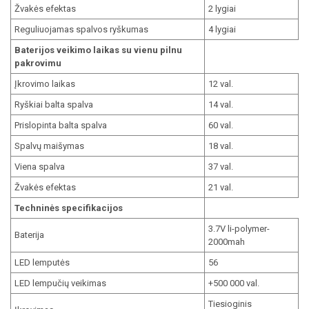
Žvakės efektas
2 lygiai
Reguliuojamas spalvos ryškumas
4 lygiai
Baterijos veikimo laikas su vienu pilnu
pakrovimu
Įkrovimo laikas
12 val.
Ryškiai balta spalva
14 val.
Prislopinta balta spalva
60 val.
Spalvų maišymas
18 val.
Viena spalva
37 val.
Žvakės efektas
21 val.
Techninės specifikacijos
3.7V li-polymer-
Baterija
2000mah
LED lemputės
56
LED lempučių veikimas
+500 000 val.
Tiesioginis