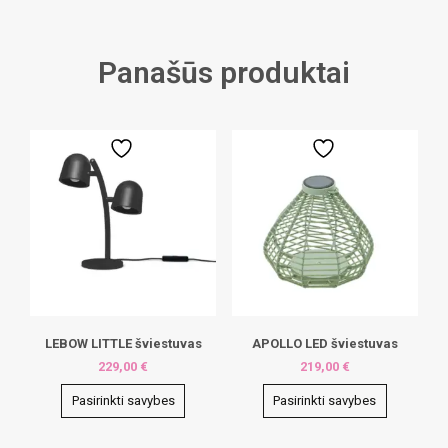
Panašūs produktai
LEBOW LITTLE šviestuvas
APOLLO LED šviestuvas
229,00
€
219,00
€
Pasirinkti savybes
Pasirinkti savybes
This
This
product
product