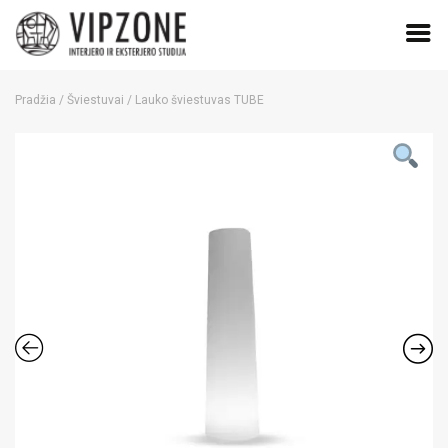
Skip
to
Pradžia
/
Šviestuvai
/ Lauko šviestuvas TUBE
content