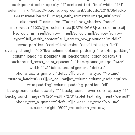
background_color_opacity=”1″ centered_text=”true” width=”1/4″
column_link=”https://vipzone.lt/wp-content/uploads/2018/06/lauko-
sviestuvas-tube.pdf”][image_with_animation image_url=”6233″
alignment=”” animation=”Fade In” box_shadow=”none”
max_width=”100%”][vc_column_text]KATALOGAS[/vc_column_text]
[/vc_column_inner][/vc_row_inner][/vc_column][/vc_row][vc_row
type=”full_width_content” full_screen_row_position=”middle”
scene_position=”center” text_color=”dark” text_align=”left”
overlay_strength=”0.3″][vc_column column_padding=”no-extra-padding”
column_padding_position=”all” background_color_opacity=”1″
background_hover_color_opacity=”1″ background_image=”9425″
width=”1/3″ tablet_text_alignment=”default”
phone_text_alignment=”default”][divider line_type=”No Line”
custom_height=”600″][/vc_column][vc_column column_padding=”no-
extra-padding” column_padding_position=”all”
background_color_opacity=”1″ background_hover_color_opacity=”1″
background_image=”9426″ width=”2/3″ tablet_text_alignment=”default”
phone_text_alignment=”default”][divider line_type=”No Line”
custom_height=”600″][/vc_column][/vc_row]