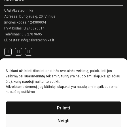
chosen
chosen
on
on
UAB Akvatechnika
the
the
Adresas: Dunojaus g. 20, Vilnius
product
product
Įmonės kodas: 124389034
page
page
PVM kodas: LT243890314
Telefonas:
0 5 270 9695
El. paštas:
info@akvatechnika.lt
SVARBIOS NUORODOS
Siekiant užtikrinti šios internetinės svetainės veikimą, patobulinti jos
Privatumo politika
(plačiau
veikimą bei suasmenintų reklaminį turinį yra naudojami slapukai
Pirkimo sąlygos
čia)
, kurių naudojimui turite sutikti.
Atkreipiame dėmesį, jog būtinieji slapukai yra naudojami nepriklausomai
Prekių pristatymo / grąžinimo sąlygos
nuo Jūsų sutikimo.
NAUJIENOS
Priimti
RENSON© -unikalūs eksterjero sprendimai.
Gyvenimas lauke
Neigti
Idėjos, kaip suskurti ypatingą kiemo charakterį