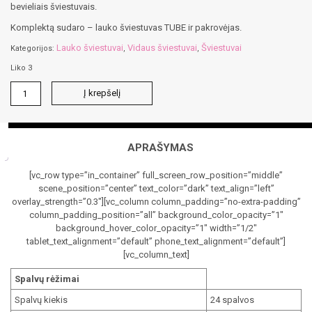
bevieliais šviestuvais.
Komplektą sudaro – lauko šviestuvas TUBE ir pakrovėjas.
Lauko šviestuvai
Vidaus šviestuvai
Šviestuvai
Kategorijos:
,
,
Liko 3
produkto
Į krepšelį
kiekis:
Lauko
šviestuvas
TUBE
APRAŠYMAS
[vc_row type=”in_container” full_screen_row_position=”middle”
scene_position=”center” text_color=”dark” text_align=”left”
overlay_strength=”0.3″][vc_column column_padding=”no-extra-padding”
column_padding_position=”all” background_color_opacity=”1″
background_hover_color_opacity=”1″ width=”1/2″
tablet_text_alignment=”default” phone_text_alignment=”default”]
[vc_column_text]
Spalvų rėžimai
Spalvų kiekis
24 spalvos