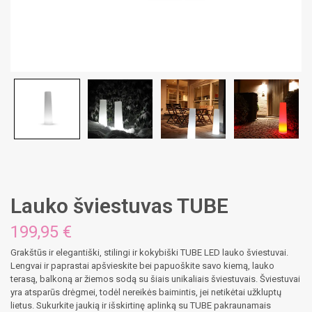
Lauko šviestuvas TUBE
199,95
€
Grakštūs ir elegantiški, stilingi ir kokybiški TUBE LED lauko šviestuvai.
Lengvai ir paprastai apšvieskite bei papuoškite savo kiemą, lauko
terasą, balkoną ar žiemos sodą su šiais unikaliais šviestuvais. Šviestuvai
yra atsparūs drėgmei, todėl nereikės baimintis, jei netikėtai užkluptų
lietus. Sukurkite jaukią ir išskirtinę aplinką su TUBE pakraunamais