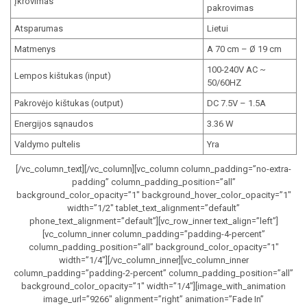
Įkrovimas
pakrovimas
Atsparumas
Lietui
Matmenys
A 70 cm – Ø 19 cm
100-240V AC ~
Lempos kištukas (input)
50/60HZ
Pakrovėjo kištukas (output)
DC 7.5V – 1.5A
Energijos sąnaudos
3.36 W
Valdymo pultelis
Yra
[/vc_column_text][/vc_column][vc_column column_padding=”no-extra-
padding” column_padding_position=”all”
background_color_opacity=”1″ background_hover_color_opacity=”1″
width=”1/2″ tablet_text_alignment=”default”
phone_text_alignment=”default”][vc_row_inner text_align=”left”]
[vc_column_inner column_padding=”padding-4-percent”
column_padding_position=”all” background_color_opacity=”1″
width=”1/4″][/vc_column_inner][vc_column_inner
column_padding=”padding-2-percent” column_padding_position=”all”
background_color_opacity=”1″ width=”1/4″][image_with_animation
image_url=”9266″ alignment=”right” animation=”Fade In”