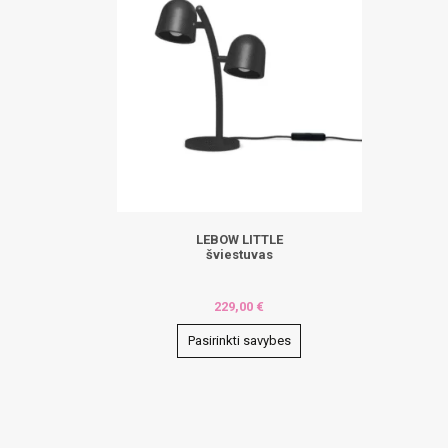
LEBOW LITTLE
šviestuvas
229,00
€
Pasirinkti savybes
This
product
has
multiple