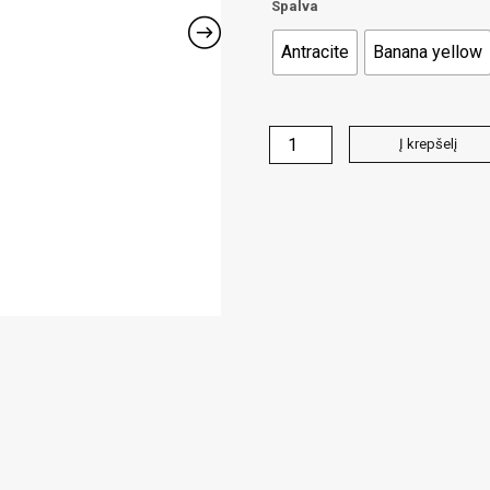
Spalva
Antracite
Banana yellow
produkto
Į krepšelį
kiekis:
BIG
LEBOW
šviestuvas