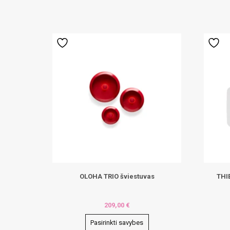
variants.
The
options
may
be
chosen
on
the
product
page
OLOHA TRIO šviestuvas
THI
209,00
€
Pasirinkti savybes