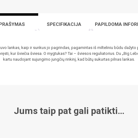
PRAŠYMAS
SPECIFIKACIJA
PAPILDOMA INFOR
uvo lankas, kaip ir sunkus jo pagrindas, pagamintas iš milteliniu būdu dažyto 
pręsti, kur šviečia šviesa. O mygtukas? Tai – šviesos reguliatorius. Du „Big Le
kartu naudojant sujungimo jungčių rinkinį, kad būtų sukurtas pilnas lankas.
Jums taip pat gali patikti…