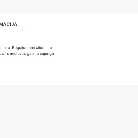
MACIJA
plieno. Reguliuojami aliuminio
bow“ šviestuvus galima sujungti