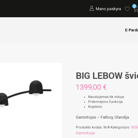
0
Mano paskyra
E-Pard
BIG LEBOW švi
1399,00 €
Naudojamas tik viduje.
Pritemdymo funkcija.
Kryptinis.
Gamintojas – Fatboy, Olandija
Vid
Produkto kodas:
N/A
Kategorijos:
Gamintojai