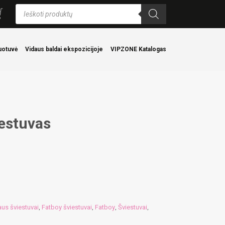
Products
search
uotuvė
Vidaus baldai ekspozicijoje
VIPZONE Katalogas
estuvas
aus šviestuvai
Fatboy šviestuvai
Fatboy
Šviestuvai
,
,
,
,