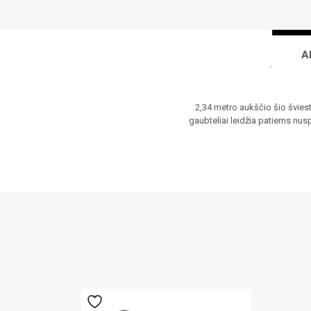
A
2,34 metro aukščio šio šviest
gaubteliai leidžia patiems nus