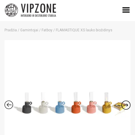
Skip
to
Pradžia
/
Gamintojai
/
Fatboy
/ FLAMASTIQUE XS lauko biožidinys
content