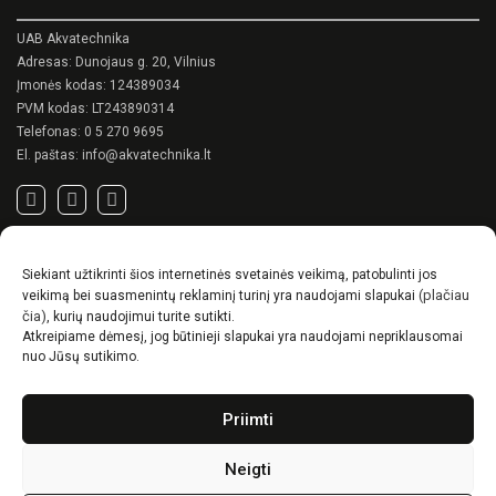
chosen
chosen
on
on
UAB Akvatechnika
the
the
Adresas: Dunojaus g. 20, Vilnius
product
product
Įmonės kodas: 124389034
page
page
PVM kodas: LT243890314
Telefonas:
0 5 270 9695
El. paštas:
info@akvatechnika.lt
SVARBIOS NUORODOS
Siekiant užtikrinti šios internetinės svetainės veikimą, patobulinti jos
Privatumo politika
(plačiau
veikimą bei suasmenintų reklaminį turinį yra naudojami slapukai
Pirkimo sąlygos
čia)
, kurių naudojimui turite sutikti.
Atkreipiame dėmesį, jog būtinieji slapukai yra naudojami nepriklausomai
Prekių pristatymo / grąžinimo sąlygos
nuo Jūsų sutikimo.
NAUJIENOS
Priimti
RENSON© -unikalūs eksterjero sprendimai.
Gyvenimas lauke
Neigti
Idėjos, kaip suskurti ypatingą kiemo charakterį