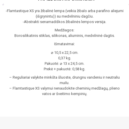
-Flamtastique XS yra žibalinė lempa (veikia žibalo arba parafino aliejumi
(išgrynintu)) su medvilniniu dagčiu.
-Abstrakti senamadiškos žibalinės lempos versija.
Medžiagos:
Borosilikatinis stiklas, silikonas, aliuminis, medvilninė dagtis.
Išmatavimai:
⌀ 10,5 x 22,5 cm.
0,37 kg.
Pakuotė: ⌀ 13 x 24,5 cm.
Prekė + pakuotė: 0,58 kg.
– Reguliariai valykite minkšta šluoste, drungnu vandeniu ir neutraliu
muilu.
– Flamtastique XS valymui nenaudokite cheminių medžiagų, plieno
vatos ar šveitimo kempinių.