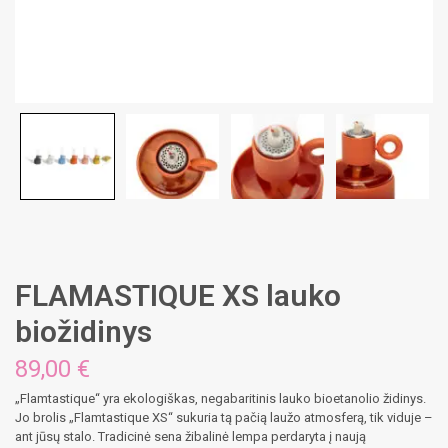
FLAMASTIQUE XS lauko
biožidinys
89,00
€
„Flamtastique“ yra ekologiškas, negabaritinis lauko bioetanolio židinys.
Jo brolis „Flamtastique XS“ sukuria tą pačią laužo atmosferą, tik viduje –
ant jūsų stalo. Tradicinė sena žibalinė lempa perdaryta į naują