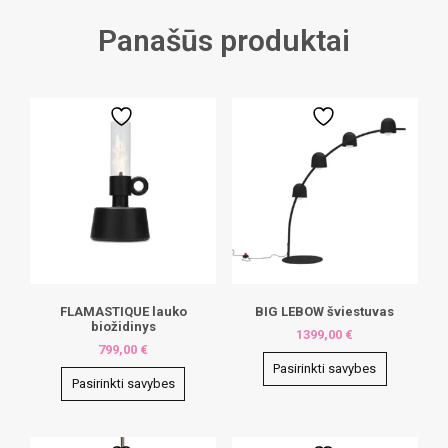
Panašūs produktai
FLAMASTIQUE lauko
BIG LEBOW šviestuvas
biožidinys
1399,00
€
799,00
€
Pasirinkti savybes
Pasirinkti savybes
This
This
product
product
has
has