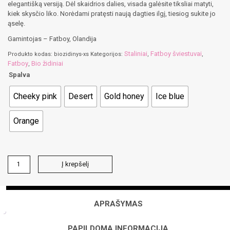
elegantišką versiją. Dėl skaidrios dalies, visada galėsite tiksliai matyti,
kiek skysčio liko. Norėdami pratęsti naują dagties ilgį, tiesiog sukite jo
ąselę.
Gamintojas – Fatboy, Olandija
Staliniai
Fatboy šviestuvai
Produkto kodas:
biozidinys-xs
Kategorijos:
,
,
Fatboy
Bio židiniai
,
Spalva
Cheeky pink
Desert
Gold honey
Ice blue
Orange
produkto
Į krepšelį
kiekis:
FLAMASTIQUE
XS
lauko
APRAŠYMAS
biožidinys
PAPILDOMA INFORMACIJA