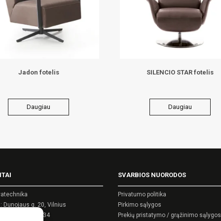
Jadon fotelis
SILENCIO STAR fotelis
Daugiau
Daugiau
ITAI
SVARBIOS NUORODOS
atechnika
Privatumo politika
 Dunojaus g. 20, Vilnius
Pirkimo sąlygos
kodas: 124389034
Prekių pristatymo / grąžinimo sąlygos