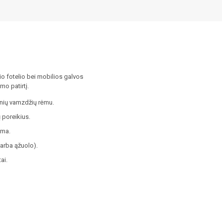
io fotelio bei mobilios galvos
mo patirtį.
inių vamzdžių rėmu.
ų poreikius.
ama.
arba ąžuolo).
ai.