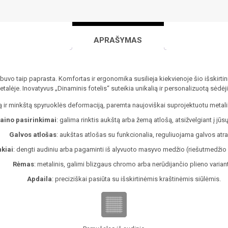
APRAŠYMAS
buvo taip paprasta. Komfortas ir ergonomika susilieja kiekvienoje šio išskirtin
talėje. Inovatyvus „Dinaminis fotelis“ suteikia unikalią ir personalizuotą sėdėji
lgą ir minkštą spyruoklės deformaciją, paremta naujoviškai suprojektuotu metal
aino pasirinkimai
: galima rinktis aukštą arba žemą atlošą, atsižvelgiant į jūs
Galvos atlošas
: aukštas atlošas su funkcionalia, reguliuojama galvos atr
kiai
: dengti audiniu arba pagaminti iš alyvuoto masyvo medžio (riešutmedžio 
Rėmas
: metalinis, galimi blizgaus chromo arba nerūdijančio plieno variant
Apdaila
: preciziškai pasiūta su išskirtinėmis kraštinėmis siūlėmis.