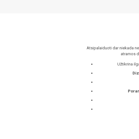
Atsipalaiduoti dar niekada ne
atramos de
Užtikrina i
Diz
Poran