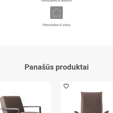
Pamušalas iš audinio
Pamušalas iš odos
Panašūs produktai