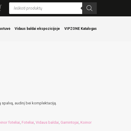
Products
search
uotuvė
Vidaus baldai ekspozicijoje
VIPZONE Katalogas
 spalvą, audinį bei komplektaciją.
inor foteliai
Foteliai
Vidaus baldai
Gamintojai
Koinor
,
,
,
,