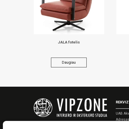
JALA fotelis
Daugiau
REKVIZ
UAB Akv
Adresas:
Įmonės 