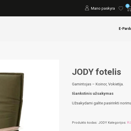
0
Mano paskyra
E-Pard
JODY fotelis
Gamintojas – Koinor, Vokietija.
Išankstinis užsakymas
Užsakydami galite pasirinkti norimą
Ko
Produkto kodas:
JODY
Kategorijos: