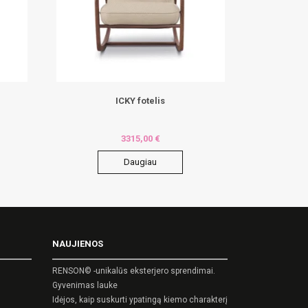
ICKY fotelis
3315,00
€
Daugiau
NAUJIENOS
RENSON© -unikalūs eksterjero sprendimai.
Gyvenimas lauke
Idėjos, kaip suskurti ypatingą kiemo charakterį