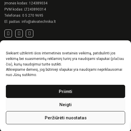
Įmonės kodas: 124389034
PVM kodas: LT243890314
Telefonas:
0 5 270 9695
El. paštas:
info@akvatechnika.lt
SVARBIOS NUORODOS
Siekiant užtikrinti šios internetinės svetainės veikimą, patobulinti jos
Privatumo politika
(plačiau
veikimą bei suasmenintų reklaminį turinį yra naudojami slapukai
Pirkimo sąlygos
čia)
, kurių naudojimui turite sutikti.
Atkreipiame dėmesį, jog būtinieji slapukai yra naudojami nepriklausomai
Prekių pristatymo / grąžinimo sąlygos
nuo Jūsų sutikimo.
NAUJIENOS
Priimti
RENSON© -unikalūs eksterjero sprendimai.
Gyvenimas lauke
Neigti
Idėjos, kaip suskurti ypatingą kiemo charakterį
Peržiūrėti nuostatas
Vipzone
PuslapiaiVerslui.lt
© 2026
|
Visos teisės saugomos. Svetainės dizainas: