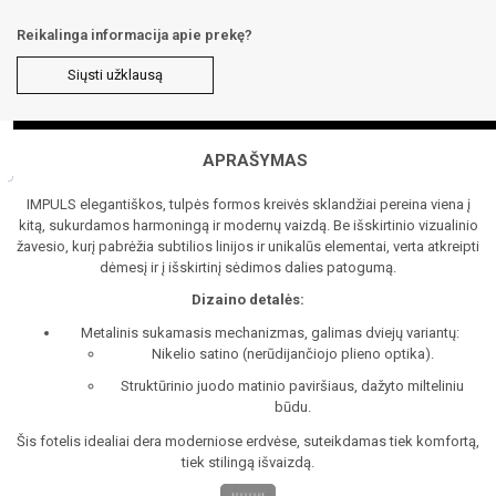
Reikalinga informacija apie prekę?
Siųsti užklausą
APRAŠYMAS
IMPULS elegantiškos, tulpės formos kreivės sklandžiai pereina viena į
kitą, sukurdamos harmoningą ir modernų vaizdą. Be išskirtinio vizualinio
žavesio, kurį pabrėžia subtilios linijos ir unikalūs elementai, verta atkreipti
dėmesį ir į išskirtinį sėdimos dalies patogumą.
Dizaino detalės:
Metalinis sukamasis mechanizmas, galimas dviejų variantų:
Nikelio satino (nerūdijančiojo plieno optika).
Struktūrinio juodo matinio paviršiaus, dažyto milteliniu
būdu.
Šis fotelis idealiai dera moderniose erdvėse, suteikdamas tiek komfortą,
tiek stilingą išvaizdą.