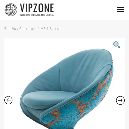
Skip
to
Pradžia
/
Gamintojai
/ IMPULS fotelis
content