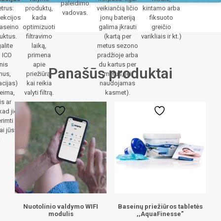
paleidimo
trus:
produktų,
veikiančią ličio
kintamo arba
vadovas.
ekcijos
kada
jonų bateriją
fiksuoto
baseino
optimizuoti
galima įkrauti
greičio
duktus.
filtravimo
(kartą per
varikliais ir kt.)
alite
laiką,
metus sezono
i ICO
primena
pradžioje arba
nis
apie
du kartus per
Panašūs produktai
mus,
priežiūrą,
metus, jei
cijas)
kai reikia
naudojamas
eima,
valyti filtrą.
kasmet).
s ar
kad jie
rimti
ai jūsų
.
Nuotolinio valdymo WIFI
Baseinų priežiūros tabletės
modulis
,,AquaFinesse”