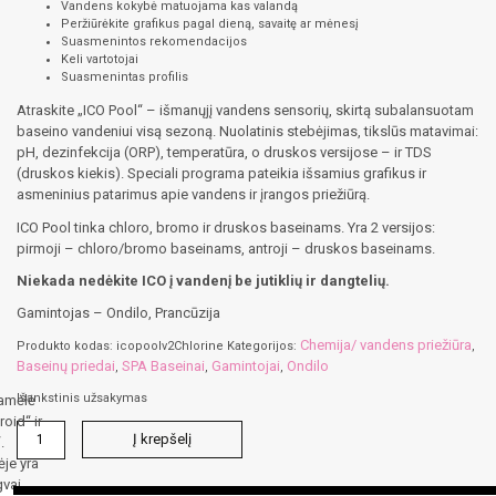
Vandens kokybė matuojama kas valandą
Peržiūrėkite grafikus pagal dieną, savaitę ar mėnesį
Suasmenintos rekomendacijos
Keli vartotojai
Suasmenintas profilis
Atraskite „ICO Pool“ – išmanųjį vandens sensorių, skirtą subalansuotam
baseino vandeniui visą sezoną. Nuolatinis stebėjimas, tikslūs matavimai:
pH, dezinfekcija (ORP), temperatūra, o druskos versijose – ir TDS
(druskos kiekis). Speciali programa pateikia išsamius grafikus ir
asmeninius patarimus apie vandens ir įrangos priežiūrą.
ICO Pool tinka chloro, bromo ir druskos baseinams. Yra 2 versijos:
pirmoji – chloro/bromo baseinams, antroji – druskos baseinams.
Niekada nedėkite ICO į vandenį be jutiklių ir dangtelių.
Gamintojas – Ondilo, Prancūzija
Chemija/ vandens priežiūra
Produkto kodas:
icopoolv2Chlorine
Kategorijos:
,
Baseinų priedai
SPA Baseinai
Gamintojai
Ondilo
,
,
,
Išankstinis užsakymas
amėlė
roid“ ir
produkto
Į krepšelį
.
kiekis:
je yra
ICO
gvai
POOL