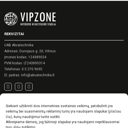
REKVIZITAI
UAB Akvatechnika
Adresas: Dunojaus g. 20, Vilnius
Įmonės kodas: 124389034
PVM kodas: LT243890314
Telefonas:
0 5 270 9695
El. paštas:
info@akvatechnika.lt
SVARBIOS NUORODOS
Siekiant užtikrinti šios internetinės svetainės veikimą, patobulinti jos
Privatumo politika
(plačiau
veikimą bei suasmenintų reklaminį turinį yra naudojami slapukai
Pirkimo sąlygos
čia)
, kurių naudojimui turite sutikti.
Atkreipiame dėmesį, jog būtinieji slapukai yra naudojami nepriklausomai
Prekių pristatymo / grąžinimo sąlygos
nuo Jūsų sutikimo.