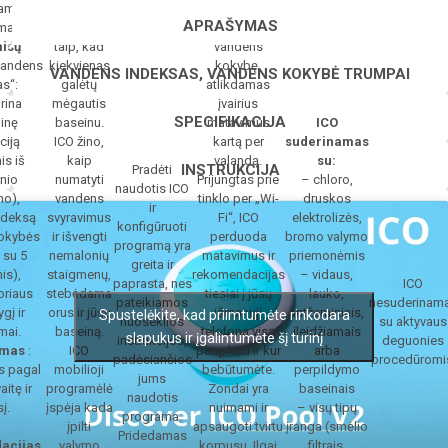
ami
„Ondilo“
ICO analizuoja
V2
APRAŠYMAS
mai:
sukūrė ICO
SPA baseino
Chlorine
aisų
taip, kad
vandens
išmani
andens
kiekvienas
kokybę,
vandens
VANDENS INDEKSAS, VANDENS KOKYBĖ TRUMPAI
s“:
galėtų
atlikdamas
parametrų
stebėjimo
rina
mėgautis
įvairius
sistema
SPECIFIKACIJA
inę
baseinu.
matavimus
ICO
ciją
ICO žino,
kartą per
suderinamas
s iš
kaip
valandą.
su:
INSTRUKCIJA
Pradėti
nio
numatyti
Prijungtas prie
– chloro,
naudotis ICO
o),
vandens
tinklo per „Wi-
druskos
ir
ndeksą
svyravimus
Fi“, ICO
elektrolizės,
konfigūruoti
kokybės
ir išvengti
perduoda
bromo valymo
programą yra
 su 5
nemalonių
matavimus ir
priemonėmis
greita ir
is),
staigmenų,
rekomendacijas
– vidaus,
paprasta, nes
ICO
oriaus
stebėdama
tiesiai į jūsų
lauko,
pateikiamos
nesuderinam
gį ir
orus ir jūsų
išmanųjį
antžeminiais,
Spustelėkite, kad priimtumėte rinkodara
nuoseklios
su aktyvaus
mai.
baseiną.
telefoną visą
įleidžiamais
slapukus ir įgalintumėte šį turinį
instrukcijos,
deguonies
amas
:
ICO
parą, kad ir kur
arba
padėsiančios
procedūromi
s pagal
mobilioji
bebūtumėte.
perpildymo
jums
aitę ir
programėlė
Zondai yra
baseinais
naudotis
į.
įspėja kada
nuimami ir
– visų tipų
programa.
įpilti
apsaugoti tvirtu
įranga (smėlio
Pridedamas
acijas
valymo
korpusu. Ilgai
filtrais,