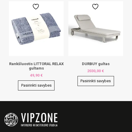
has
multiple
variants.
The
options
may
be
chosen
on
the
product
page
Rankšluostis LITTORAL RELAX
DURBUY gultas
gultams
2030,00
€
49,90
€
Pasirinkti savybes
Pasirinkti savybes
This
This
product
product
has
has
multiple
multiple
variants.
variants.
The
The
options
options
may
may
be