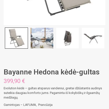
Bayanne Hedona kėdė-gultas
399,90
€
Evolution kėdė – gultas atsparus vandeniui, greitai džiūstantis audinys
suteikia daugiau komforto jums. Pagaminta iš kokybiškų ir ilgaamžių
medžiagų.
Gamintojas – LAFUMA, Prancūzija