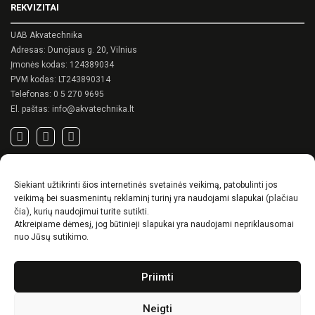
REKVIZITAI
be
chosen
chosen
on
on
UAB Akvatechnika
the
the
product
Adresas: Dunojaus g. 20, Vilnius
product
page
Įmonės kodas: 124389034
page
PVM kodas: LT243890314
Telefonas:
0 5 270 9695
El. paštas:
info@akvatechnika.lt
SVARBIOS NUORODOS
Siekiant užtikrinti šios internetinės svetainės veikimą, patobulinti jos
Privatumo politika
(plačiau
veikimą bei suasmenintų reklaminį turinį yra naudojami slapukai
Pirkimo sąlygos
čia)
, kurių naudojimui turite sutikti.
Atkreipiame dėmesį, jog būtinieji slapukai yra naudojami nepriklausomai
Prekių pristatymo / grąžinimo sąlygos
nuo Jūsų sutikimo.
NAUJIENOS
Priimti
RENSON© -unikalūs eksterjero sprendimai.
Gyvenimas lauke
Neigti
Idėjos, kaip suskurti ypatingą kiemo charakterį