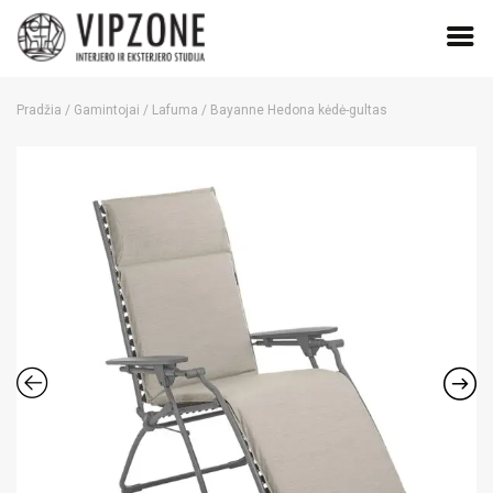
Skip
to
Pradžia
/
Gamintojai
/
Lafuma
/ Bayanne Hedona kėdė-gultas
content