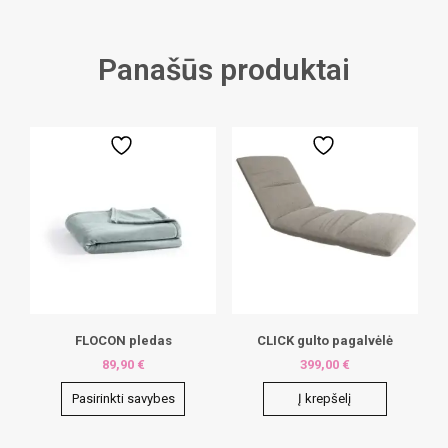
Panašūs produktai
FLOCON pledas
CLICK gulto pagalvėlė
89,90
€
399,00
€
Pasirinkti savybes
Į krepšelį
This
product