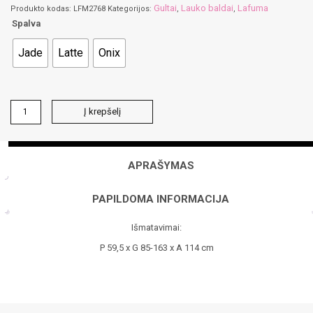
Gultai
Lauko baldai
Lafuma
Produkto kodas:
LFM2768
Kategorijos:
,
,
Spalva
Jade
Latte
Onix
produkto
Į krepšelį
kiekis:
Bayanne
Hedona
kėdė-
APRAŠYMAS
gultas
PAPILDOMA INFORMACIJA
Išmatavimai:
P 59,5 x G 85-163 x A 114 cm