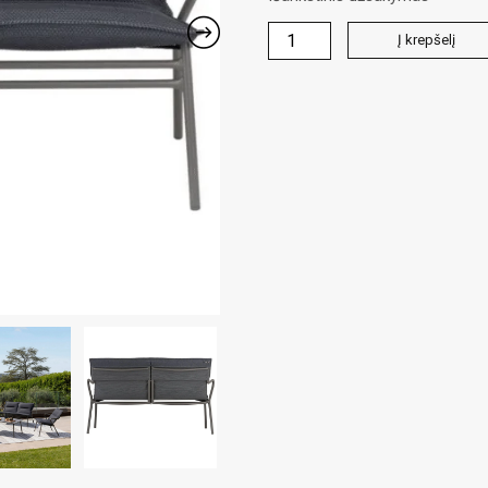
produkto
Į krepšelį
kiekis:
VENCE
sofa