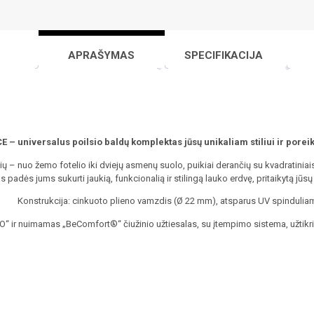
APRAŠYMAS
SPECIFIKACIJA
 – universalus poilsio baldų komplektas jūsų unikaliam stiliui ir pore
– nuo žemo fotelio iki dviejų asmenų suolo, puikiai derančių su kvadratiniais
padės jums sukurti jaukią, funkcionalią ir stilingą lauko erdvę, pritaikytą jū
Konstrukcija: cinkuoto plieno vamzdis (Ø 22 mm), atsparus UV spindulia
O“ ir nuimamas „BeComfort®“ čiužinio užtiesalas, su įtempimo sistema, užtikr