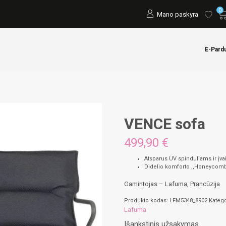
0
Mano paskyra
E-Pard
VENCE sofa
499,90 €
Atsparus UV spinduliams ir įv
Didelio komforto ,,Honeycomb
Gamintojas – Lafuma, Prancūzija
Produkto kodas:
LFM5348_8902
Katego
Lafuma
Išankstinis užsakymas