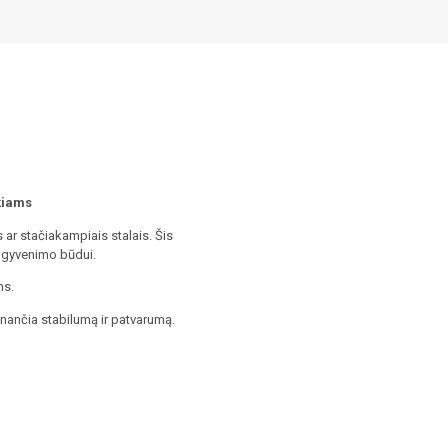
ikiams
 ar stačiakampiais stalais. Šis
sų gyvenimo būdui.
ms.
inančia stabilumą ir patvarumą.