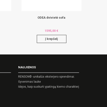
ODEA dvivietė sofa
1595,00
€
Į krepšelį
NAUJIENOS
RENSON© -unikalūs eksterjero sprendimai.
Gyvenimas lauke
Idėjos, kaip suskurti ypatingą kiemo charakterį