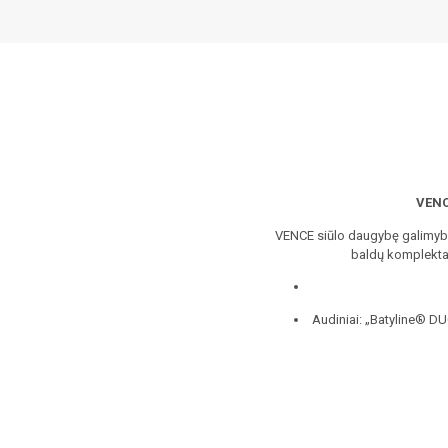
VENCE
VENCE siūlo daugybę galimybių 
baldų komplektas 
Audiniai: „Batyline® DU