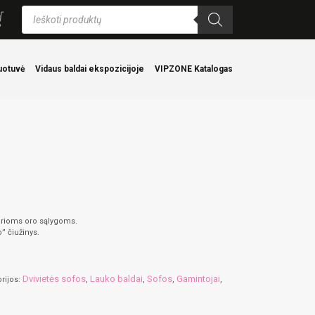
Products
search
uotuvė
Vidaus baldai ekspozicijoje
VIPZONE Katalogas
airioms oro sąlygoms.
” čiužinys.
Dvivietės sofos
Lauko baldai
Sofos
Gamintojai
rijos:
,
,
,
,