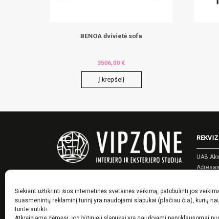
BENOA dvivietė sofa
3506,00
€
Į krepšelį
REKVIZ
UAB Akv
Adresas:
Įmonės 
PVM kod
Siekiant užtikrinti šios internetinės svetainės veikimą, patobulinti jos veikim
Telefon
(plačiau čia)
suasmenintų reklaminį turinį yra naudojami slapukai
, kurių n
El. pašt
turite sutikti.
Atkreipiame dėmesį, jog būtinieji slapukai yra naudojami nepriklausomai n