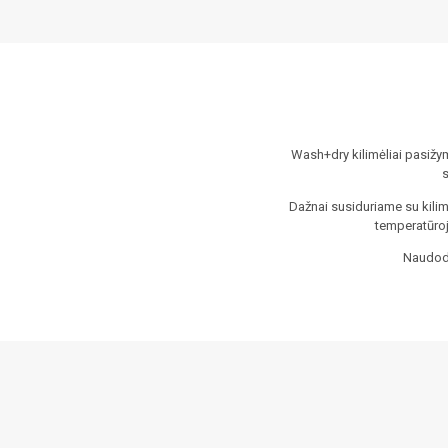
Wash+dry kilimėliai pasižym
s
Dažnai susiduriame su kilim
temperatūroje
Naudoda