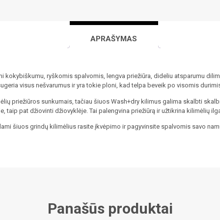
APRAŠYMAS
i kokybiškumu, ryškomis spalvomis, lengva priežiūra, dideliu atsparumu dilimui
ugeria visus nešvarumus ir yra tokie ploni, kad telpa beveik po visomis durimi
ėlių priežiūros sunkumais, tačiau šiuos Wash+dry kilimus galima skalbti skalb
, taip pat džiovinti džiovyklėje. Tai palengvina priežiūrą ir užtikrina kilimėlių 
mi šiuos grindų kilimėlius rasite įkvėpimo ir pagyvinsite spalvomis savo nam
Panašūs produktai