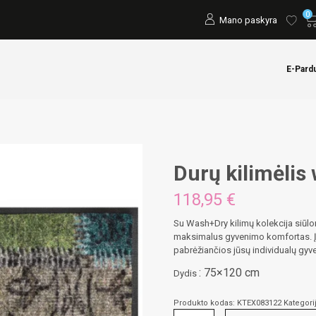
0
Mano paskyra
E-Pard
Durų kilimėlis
118,95
€
Su Wash+Dry kilimų kolekcija siūlom
maksimalus gyvenimo komfortas. Įva
pabrėžiančios jūsų individualų gy
: 75×120 cm
Dydis
Produkto kodas:
KTEX083122
Kategori