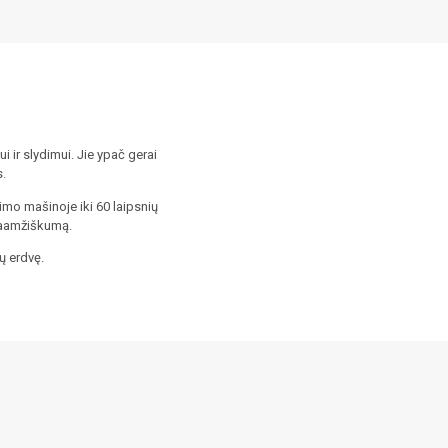
 ir slydimui. Jie ypač gerai
s.
imo mašinoje iki 60 laipsnių
ilgaamžiškumą.
ų erdvę.