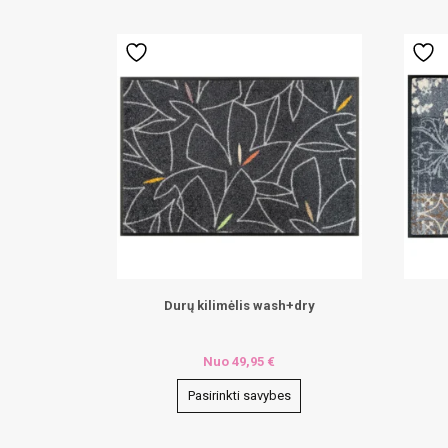
Durų kilimėlis wash+dry
Nuo
49,95
€
Pasirinkti savybes
This
This
product
produ