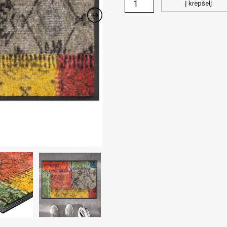
produkto
Į krepšelį
kiekis:
Durų
kilimėlis
wash+dry