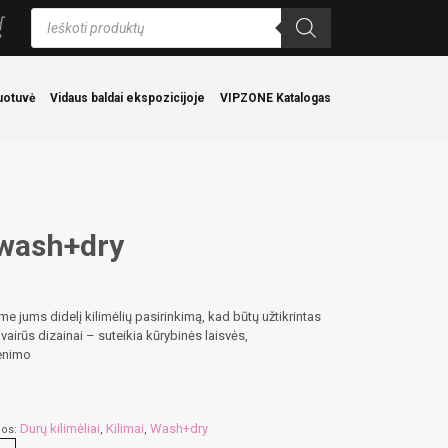
Products
search
uotuvė
Vidaus baldai ekspozicijoje
VIPZONE Katalogas
 wash+dry
e jums didelį kilimėlių pasirinkimą, kad būtų užtikrintas
irūs dizainai – suteikia kūrybinės laisvės,
venimo
Durų kilimėliai
Kilimai
Wash+dry
jos:
,
,