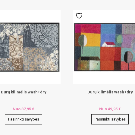
Durų kilimėlis wash+dry
Durų kilimėlis wash+dry
Nuo
37,95
€
Nuo
49,95
€
Pasirinkti savybes
Pasirinkti savybes
This
ct
product