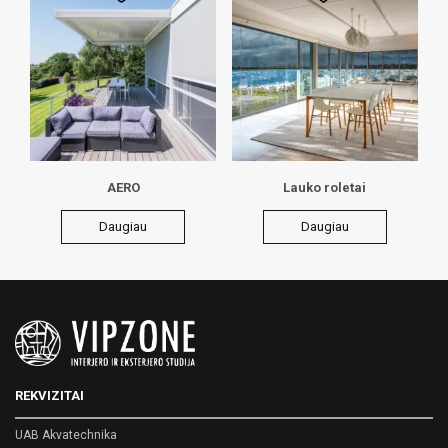
AERO
Lauko roletai
Daugiau
Daugiau
REKVIZITAI
UAB Akvatechnika