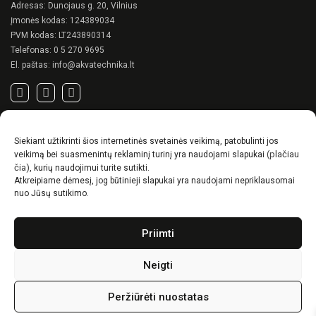
Adresas: Dunojaus g. 20, Vilnius
Įmonės kodas: 124389034
PVM kodas: LT243890314
Telefonas:
0 5 270 9695
El. paštas:
info@akvatechnika.lt
SVARBIOS NUORODOS
Siekiant užtikrinti šios internetinės svetainės veikimą, patobulinti jos
Privatumo politika
(plačiau
veikimą bei suasmenintų reklaminį turinį yra naudojami slapukai
Pirkimo sąlygos
čia)
, kurių naudojimui turite sutikti.
Atkreipiame dėmesį, jog būtinieji slapukai yra naudojami nepriklausomai
Prekių pristatymo / grąžinimo sąlygos
nuo Jūsų sutikimo.
NAUJIENOS
Priimti
RENSON© -unikalūs eksterjero sprendimai.
Gyvenimas lauke
Neigti
Idėjos, kaip suskurti ypatingą kiemo charakterį
Peržiūrėti nuostatas
Vipzone
PuslapiaiVerslui.lt
© 2026
|
Visos teisės saugomos. Svetainės dizainas: