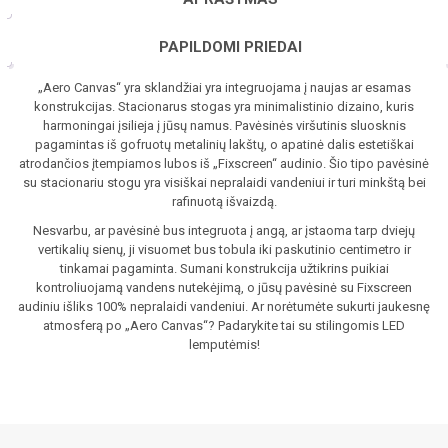
PAPILDOMI PRIEDAI
„Aero Canvas“ yra sklandžiai yra integruojama į naujas ar esamas
konstrukcijas. Stacionarus stogas yra minimalistinio dizaino, kuris
harmoningai įsilieja į jūsų namus. Pavėsinės viršutinis sluosknis
pagamintas iš gofruotų metalinių lakštų, o apatinė dalis estetiškai
atrodančios įtempiamos lubos iš „Fixscreen“ audinio. Šio tipo pavėsinė
su stacionariu stogu yra visiškai nepralaidi vandeniui ir turi minkštą bei
rafinuotą išvaizdą.
Nesvarbu, ar pavėsinė bus integruota į angą, ar įstaoma tarp dviejų
vertikalių sienų, ji visuomet bus tobula iki paskutinio centimetro ir
tinkamai pagaminta. Sumani konstrukcija užtikrins puikiai
kontroliuojamą vandens nutekėjimą, o jūsų pavėsinė su Fixscreen
audiniu išliks 100% nepralaidi vandeniui. Ar norėtumėte sukurti jaukesnę
atmosferą po „Aero Canvas“? Padarykite tai su stilingomis LED
lemputėmis!