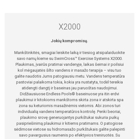
X2000
Jokių kompromisų.
Mankštinkitės, smagiai leiskite laiką ir tiesiog atsipalaiduokite
savo namų kieme su SwimCross™ Exercise Systems X2000.
Plaukimas, įvairūs pratimai vandenyje, laikas šeimai ir poilsiui
kol mėgaujatės šilto vandens ir masažo terapija – visu tuo
galite naudotis Jums patogiausiu metu. Vandens temperatūra
pastoviai palaikoma tokia, kokia yra nustatyta, todėl tereikia
atidengti dangtį ir baseinas jau paruoštas naudojimui.
Didžiausiuose Endless Pools® baseinuose yra itin erdvi
plaukimui ir kitokioms mankštoms skirta zona ir atskirta spa
zona su keturiomis masažinėmis vietomis. Abi zonos turi
individualią vandens temperatūros kontrolę. Penki beoriai,
plaukimo srovę generuojantys purkštukai sukuria puikų
pasipriešinimą plaukimui ir kitiems pratimams. O patogiose
sėdimose vietose su hidromasažo purkštukais galite palepinti
savo pavargusius raumenis po efektyvios treniruotės. Su