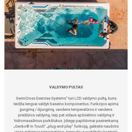
VALDYMO PULTAS
SwimCross Exercise Systems“ turi LCD valdymo pultą, kuris
leidžia lengvai valdyti baseino komponentus. Funkcijos apima
įjungimą / išjungimą, vandens temperatūros ir vandens
priežiūros valdymą, taip pat vidaus apšvietimo valdymą ir
hidromasažinius purkštukus. Įdiegę papildomai pasirenkamą
„Gecko® In.Touch“ „plug-and-play“ funkciją, galėsite naudotis
visos sistemos temperatūros, lempučių ir purkštukų kontrole