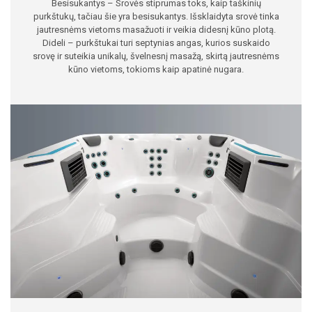
Besisukantys – Srovės stiprumas toks, kaip taškinių
purkštukų, tačiau šie yra besisukantys. Išsklaidyta srovė tinka
jautresnėms vietoms masažuoti ir veikia didesnį kūno plotą.
Dideli – purkštukai turi septynias angas, kurios suskaido
srovę ir suteikia unikalų, švelnesnį masažą, skirtą jautresnėms
kūno vietoms, tokioms kaip apatinė nugara.