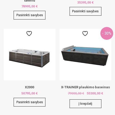
takeliu
35395,00
€
78995,00
€
Pasirinkti savybes
Pasirinkti savybes
This
This
product
product
has
has
multiple
- 30%
multiple
variants.
variants.
The
The
options
options
may
may
be
be
chosen
chosen
on
on
the
the
product
product
page
page
X2000
X-TRAINER plaukimo baseinas
50795,00
€
79000,00
€
55300,00
€
Pasirinkti savybes
Į krepšelį
This
product