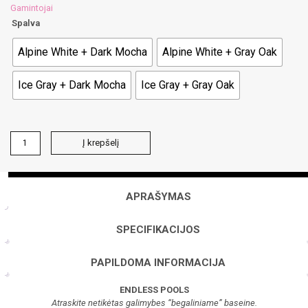
Gamintojai
Spalva
Alpine White + Dark Mocha
Alpine White + Gray Oak
Ice Gray + Dark Mocha
Ice Gray + Gray Oak
produkto
Į krepšelį
kiekis:
X2000
su
muzika
APRAŠYMAS
SPECIFIKACIJOS
PAPILDOMA INFORMACIJA
ENDLESS POOLS
Atraskite netikėtas galimybes “begaliniame” baseine.