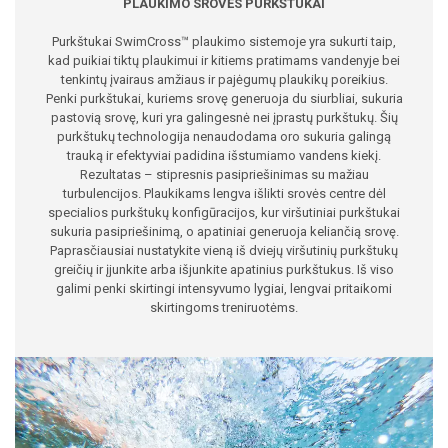
PLAUKIMO SROVĖS PURKŠTUKAI
Purkštukai SwimCross™ plaukimo sistemoje yra sukurti taip,
kad puikiai tiktų plaukimui ir kitiems pratimams vandenyje bei
tenkintų įvairaus amžiaus ir pajėgumų plaukikų poreikius.
Penki purkštukai, kuriems srovę generuoja du siurbliai, sukuria
pastovią srovę, kuri yra galingesnė nei įprastų purkštukų. Šių
purkštukų technologija nenaudodama oro sukuria galingą
trauką ir efektyviai padidina išstumiamo vandens kiekį.
Rezultatas – stipresnis pasipriešinimas su mažiau
turbulencijos. Plaukikams lengva išlikti srovės centre dėl
specialios purkštukų konfigūracijos, kur viršutiniai purkštukai
sukuria pasipriešinimą, o apatiniai generuoja keliančią srovę.
Paprasčiausiai nustatykite vieną iš dviejų viršutinių purkštukų
greičių ir įjunkite arba išjunkite apatinius purkštukus. Iš viso
galimi penki skirtingi intensyvumo lygiai, lengvai pritaikomi
skirtingoms treniruotėms.