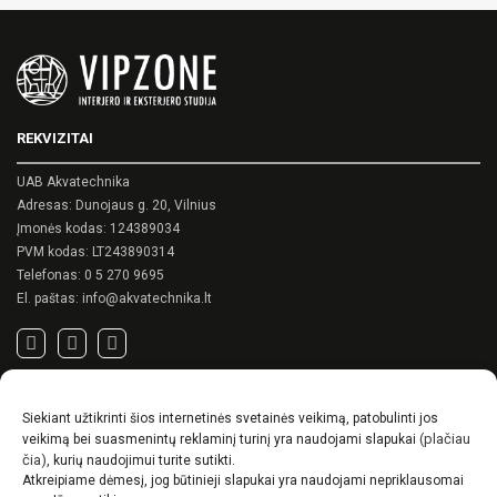
has
multiple
variants.
The
options
may
be
REKVIZITAI
chosen
on
UAB Akvatechnika
the
Adresas: Dunojaus g. 20, Vilnius
product
Įmonės kodas: 124389034
page
PVM kodas: LT243890314
Telefonas:
0 5 270 9695
El. paštas:
info@akvatechnika.lt
SVARBIOS NUORODOS
Siekiant užtikrinti šios internetinės svetainės veikimą, patobulinti jos
Privatumo politika
(plačiau
veikimą bei suasmenintų reklaminį turinį yra naudojami slapukai
Pirkimo sąlygos
čia)
, kurių naudojimui turite sutikti.
Atkreipiame dėmesį, jog būtinieji slapukai yra naudojami nepriklausomai
Prekių pristatymo / grąžinimo sąlygos