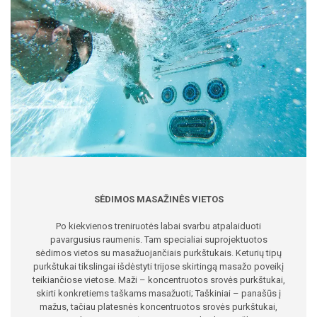
SĖDIMOS MASAŽINĖS VIETOS
Po kiekvienos treniruotės labai svarbu atpalaiduoti
pavargusius raumenis. Tam specialiai suprojektuotos
sėdimos vietos su masažuojančiais purkštukais. Keturių tipų
purkštukai tikslingai išdėstyti trijose skirtingą masažo poveikį
teikiančiose vietose. Maži – koncentruotos srovės purkštukai,
skirti konkretiems taškams masažuoti; Taškiniai – panašūs į
mažus, tačiau platesnės koncentruotos srovės purkštukai,