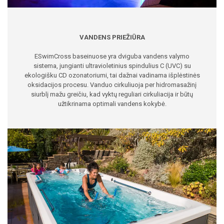
VANDENS PRIEŽIŪRA
ESwimCross baseinuose yra dviguba vandens valymo
sistema, jungianti ultravioletinius spindulius C (UVC) su
ekologišku CD ozonatoriumi, tai dažnai vadinama išplėstinės
oksidacijos procesu. Vanduo cirkuliuoja per hidromasažinį
siurblį mažu greičiu, kad vyktų reguliari cirkuliacija ir būtų
užtikrinama optimali vandens kokybė.