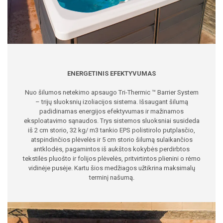
ENERGETINIS EFEKTYVUMAS
Nuo šilumos netekimo apsaugo Tri-Thermic ™ Barrier System
– trijų sluoksnių izoliacijos sistema. Išsaugant šilumą
padidinamas energijos efektyvumas ir mažinamos
eksploatavimo sąnaudos. Trys sistemos sluoksniai susideda
iš 2 cm storio, 32 kg/ m3 tankio EPS polistirolo putplasčio,
atspindinčios plėvelės ir 5 cm storio šilumą sulaikančios
antklodės, pagamintos iš aukštos kokybės perdirbtos
tekstilės pluošto ir folijos plėvelės, pritvirtintos plienini o rėmo
vidinėje pusėje. Kartu šios medžiagos užtikrina maksimalų
terminį našumą.