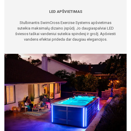
LED APŠVIETIMAS
Stulbinantis SwimCross Exercise Systems apšvietimas
suteikia maksimalų dizaino įspūdį. Jo daugiaspalviai LED
šviesos taškai vandeniui suteikia spindesį ir grožį. Apšviesti
vandens efektai prideda dar daugiau elegancijos.