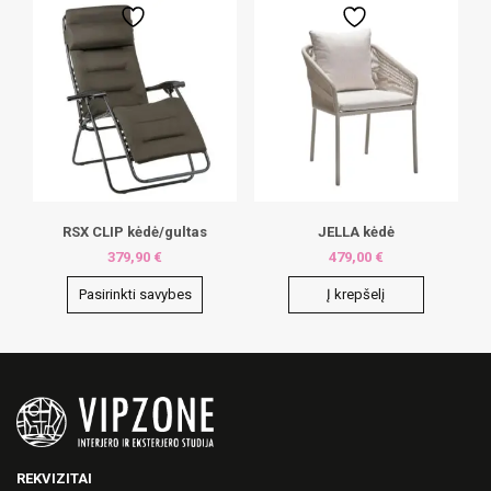
RSX CLIP kėdė/gultas
JELLA kėdė
379,90
€
479,00
€
Pasirinkti savybes
Į krepšelį
This
product
has
multiple
variants.
The
options
may
REKVIZITAI
be