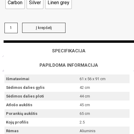
Carbon
Silver
Linen grey
produkto
Į krepšelį
kiekis:
VENTO
kėdė
SPECIFIKACIJA
PAPILDOMA INFORMACIJA
Išmatavimai
61 x 56 x 91 cm
Sėdimos dalies gylis
42 cm
Sėdimos dalies ploti
44 cm
Atlošo aukštis
45 cm
Porankių aukštis
65 cm
Kojų profilis
2.5
Rėmas
Aliuminis