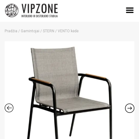
Skip
to
Pradžia
/
Gamintojai
/
STERN
/ VENTO kėdė
content