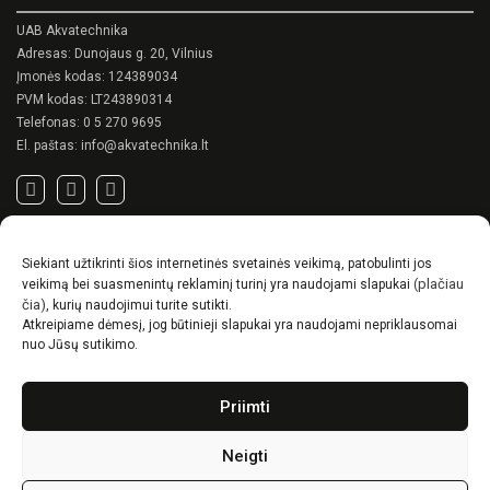
chosen
on
UAB Akvatechnika
the
Adresas: Dunojaus g. 20, Vilnius
product
Įmonės kodas: 124389034
page
PVM kodas: LT243890314
Telefonas:
0 5 270 9695
El. paštas:
info@akvatechnika.lt
SVARBIOS NUORODOS
Siekiant užtikrinti šios internetinės svetainės veikimą, patobulinti jos
Privatumo politika
(plačiau
veikimą bei suasmenintų reklaminį turinį yra naudojami slapukai
Pirkimo sąlygos
čia)
, kurių naudojimui turite sutikti.
Atkreipiame dėmesį, jog būtinieji slapukai yra naudojami nepriklausomai
Prekių pristatymo / grąžinimo sąlygos
nuo Jūsų sutikimo.
NAUJIENOS
Priimti
RENSON© -unikalūs eksterjero sprendimai.
Gyvenimas lauke
Neigti
Idėjos, kaip suskurti ypatingą kiemo charakterį