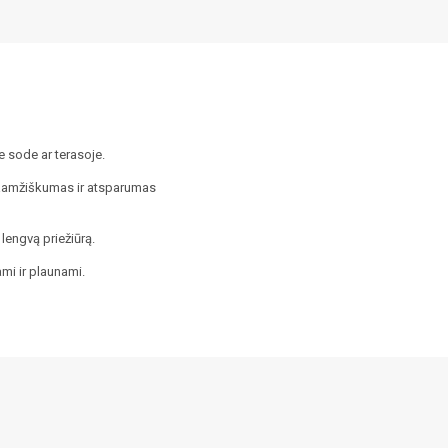
e sode ar terasoje.
gaamžiškumas ir atsparumas
lengvą priežiūrą.
mi ir plaunami.