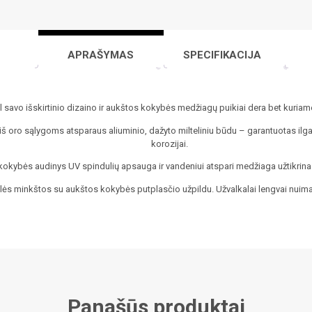
APRAŠYMAS
SPECIFIKACIJA
savo išskirtinio dizaino ir aukštos kokybės medžiagų puikiai dera bet kuriam
 oro sąlygoms atsparaus aliuminio, dažyto milteliniu būdu – garantuotas il
korozijai.
okybės audinys UV spindulių apsauga ir vandeniui atspari medžiaga užtikrina 
lės minkštos su aukštos kokybės putplasčio užpildu. Užvalkalai lengvai nuima
Panašūs produktai