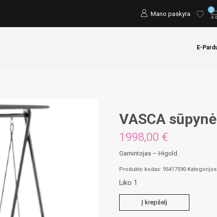
0
Mano paskyra
E-Pard
VASCA sūpynė
1998,00
€
Gamintojas – Higold.
Produkto kodas:
95417590
Kategorijos
Liko 1
produkto
Į krepšelį
kiekis: