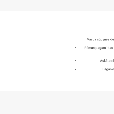
Vasca sūpynės dėl 
Rėmas pagamintas iš
Aukštos k
Pagalvė