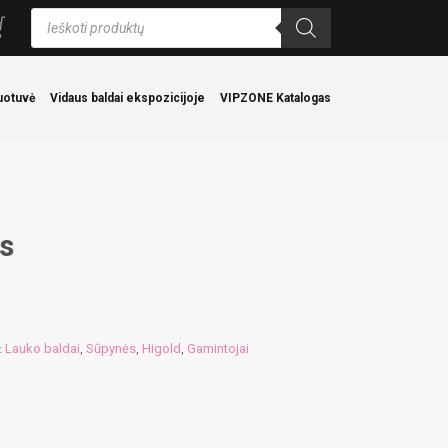
Products
search
uotuvė
Vidaus baldai ekspozicijoje
VIPZONE Katalogas
s
Lauko baldai
Sūpynės
Higold
Gamintojai
:
,
,
,