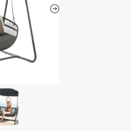
VASCA
sūpynės