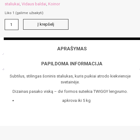
staliukai
Vidaus baldai
Koinor
,
,
Liko 1 (galime užsakyti)
produkto
Į krepšelį
kiekis:
Twiggy
staliukas
APRAŠYMAS
PAPILDOMA INFORMACIJA
Subtilus, stilingas šoninis staliukas, kuris puikiai atrodo kiekvienoje
svetainėje.
Dizainas pasako viską – dvi formos suteikia TWIGGY lengvumo.
apkrova iki 5 kg