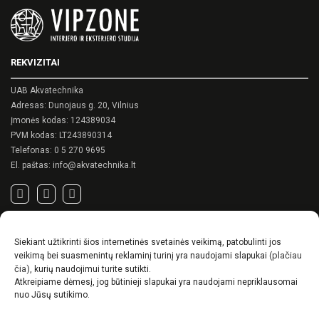
REKVIZITAI
UAB Akvatechnika
Adresas: Dunojaus g. 20, Vilnius
Įmonės kodas: 124389034
PVM kodas: LT243890314
Telefonas:
0 5 270 9695
El. paštas:
info@akvatechnika.lt
SVARBIOS NUORODOS
Siekiant užtikrinti šios internetinės svetainės veikimą, patobulinti jos
Privatumo politika
(plačiau
veikimą bei suasmenintų reklaminį turinį yra naudojami slapukai
Pirkimo sąlygos
čia)
, kurių naudojimui turite sutikti.
Atkreipiame dėmesį, jog būtinieji slapukai yra naudojami nepriklausomai
Prekių pristatymo / grąžinimo sąlygos
nuo Jūsų sutikimo.
NAUJIENOS