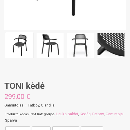
TONI kėdė
299,00
€
Gamintojas – Fatboy, Olandija
Lauko baldai
Kėdės
Fatboy
Gamintojai
Produkto kodas:
N/A
Kategorijos:
,
,
,
Spalva