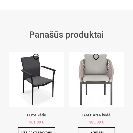
Panašūs produktai
LOYA kėdė
GALDANA kėdė
301,00
€
385,00
€
Pasirinkti savybes
Į krepšelį