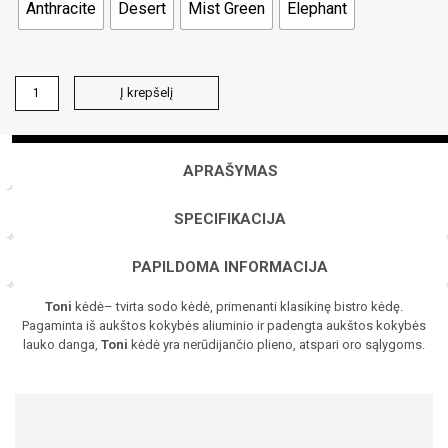
Anthracite
Desert
Mist Green
Elephant
produkto
Į krepšelį
kiekis:
TONI
kėdė
APRAŠYMAS
SPECIFIKACIJA
PAPILDOMA INFORMACIJA
Toni
kėdė– tvirta sodo kėdė, primenanti klasikinę bistro kėdę.
Pagaminta iš aukštos kokybės aliuminio ir padengta aukštos kokybės
lauko danga,
Toni
kėdė yra nerūdijančio plieno, atspari oro sąlygoms.