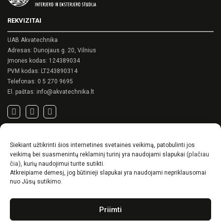
options
may
REKVIZITAI
be
chosen
on
UAB Akvatechnika
the
Adresas: Dunojaus g. 20, Vilnius
product
Įmonės kodas: 124389034
page
PVM kodas: LT243890314
Telefonas:
0 5 270 9695
El. paštas:
info@akvatechnika.lt
SVARBIOS NUORODOS
Siekiant užtikrinti šios internetinės svetainės veikimą, patobulinti jos
Privatumo politika
(plačiau
veikimą bei suasmenintų reklaminį turinį yra naudojami slapukai
Pirkimo sąlygos
čia)
, kurių naudojimui turite sutikti.
Atkreipiame dėmesį, jog būtinieji slapukai yra naudojami nepriklausomai
Prekių pristatymo / grąžinimo sąlygos
nuo Jūsų sutikimo.
NAUJIENOS
Priimti
RENSON© -unikalūs eksterjero sprendimai.