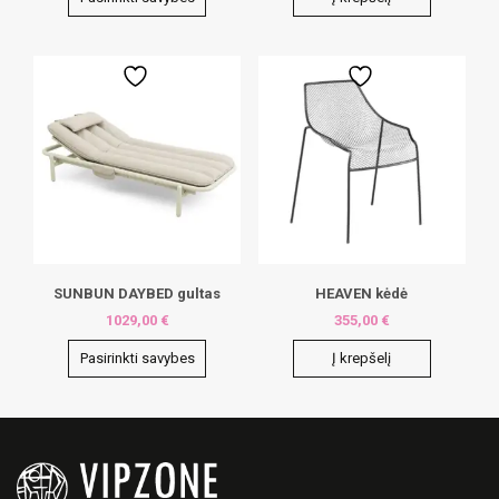
This
product
has
multiple
variants.
The
options
may
be
chosen
on
the
product
page
SUNBUN DAYBED gultas
HEAVEN kėdė
1029,00
€
355,00
€
Pasirinkti savybes
Į krepšelį
This
product
has
multiple
variants.
The