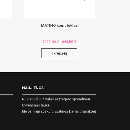
MATINO komplektas
1299,00
€
644,50
€
Į krepšelį
NAUJIENOS
RENSON© -unikalūs eksterjero sprendimai.
Gyvenimas lauke
Idėjos, kaip suskurti ypatingą kiemo charakterį