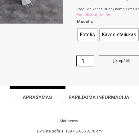
Produkto kodas:
sunny-komplektas
Ka
Komplektai
Kettler
,
Modelis
Fotelis
Kavos staliukas
produkto
Į krepšelį
kiekis:
SUNNY
baldų
komplektas
APRAŠYMAS
PAPILDOMA INFORMACIJA
Matmenys:
Dvivietė sofa: P 159 x G 86 x A 70 cm