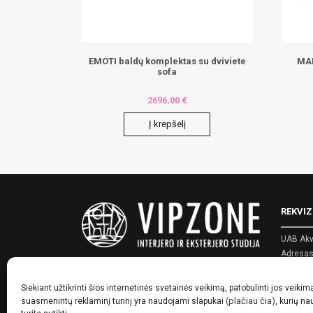
EMOTI baldų komplektas su dviviete
MAL
sofa
2696,00
€
Į krepšelį
REKVIZ
UAB Akv
Adresas:
Įmonės 
PVM kod
Siekiant užtikrinti šios internetinės svetainės veikimą, patobulinti jos veikim
Telefon
(plačiau čia)
suasmenintų reklaminį turinį yra naudojami slapukai
, kurių n
El. pašt