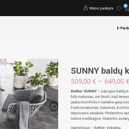
0
Mano paskyra
E-Pard
SUNNY baldų 
509,00
€
–
649,00
Kettler SUNNY
– patogus baldų kom
būti maloniau, nei žinoti, kad teras
jaukiu komfortu ir suteikia gerą nuo
Funkcionalumas, tvarumas, komfort
stipriosios savybės. Priderintos ap
tvirtos medžiagos. Stalviršis sudar
Gamintojas – Kettler, Vokietija