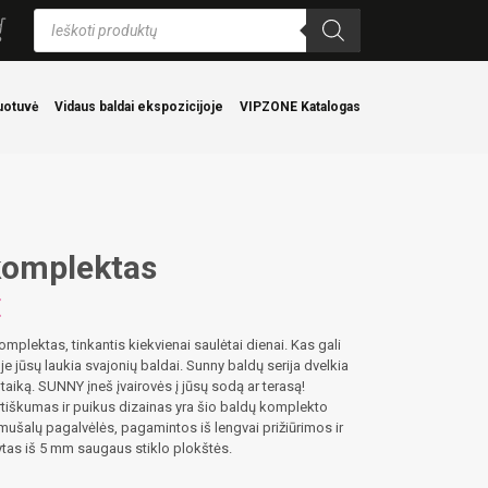
Products
search
uotuvė
Vidaus baldai ekspozicijoje
VIPZONE Katalogas
komplektas
Price
€
range:
509,00 €
plektas, tinkantis kiekvienai saulėtai dienai. Kas gali
through
oje jūsų laukia svajonių baldai. Sunny baldų serija dvelkia
649,00 €
taiką. SUNNY įneš įvairovės į jūsų sodą ar terasą!
iškumas ir puikus dizainas yra šio baldų komplekto
mušalų pagalvėlės, pagamintos iš lengvai prižiūrimos ir
ytas iš 5 mm saugaus stiklo plokštės.