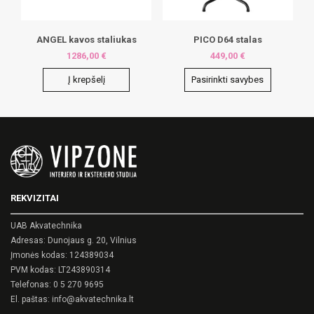
the
product
page
ANGEL kavos staliukas
PICO D64 stalas
1286,00
€
449,00
€
Į krepšelį
Pasirinkti savybes
This
product
has
multiple
variants.
The
options
may
REKVIZITAI
be
chosen
on
UAB Akvatechnika
the
Adresas: Dunojaus g. 20, Vilnius
product
Įmonės kodas: 124389034
page
PVM kodas: LT243890314
Telefonas:
0 5 270 9695
El. paštas:
info@akvatechnika.lt