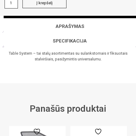
produkto
Į krepšelį
kiekis:
Stalas
D117
APRAŠYMAS
SPECIFIKACIJA
Table System – tai stalų asortimentas su sulankstomais ir fiksuotais
stalviršiais, pasižymintis universalumu.
Panašūs produktai