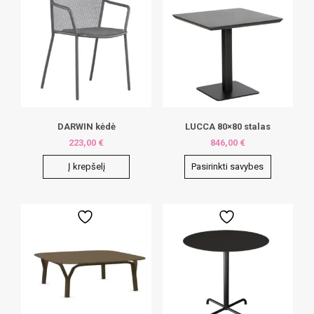
DARWIN kėdė
LUCCA 80×80 stalas
223,00
€
846,00
€
Į krepšelį
Pasirinkti savybes
This
product
has
multiple
variants.
The
options
may
be
chosen
on