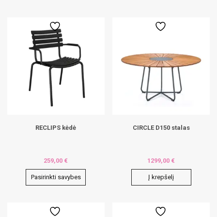
This
product
has
multiple
variants.
The
options
may
be
chosen
on
the
product
page
RECLIPS kėdė
CIRCLE D150 stalas
259,00
€
1299,00
€
Pasirinkti savybes
Į krepšelį
This
product
has
multiple