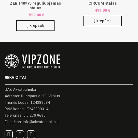
ZEB 140×75 reguliuojamas
CIRCUM stalas
stalas
499,00
€
1599,00
€
Į krepšelį
Į krepšelį
REKVIZITAI
UAB Akvatechnika
Adresas: Dunojaus g. 20, Vilnius
Įmonės kodas: 124389034
PVM kodas: LT243890314
Telefonas:
0 5 270 9695
El. paštas:
info@akvatechnika.lt