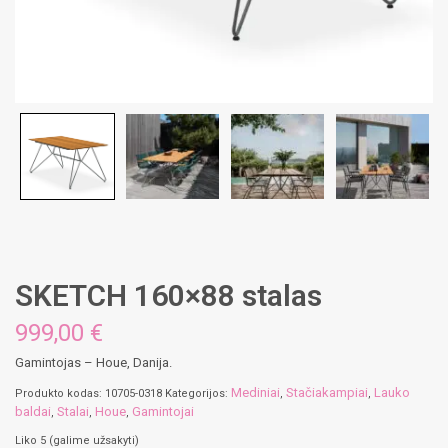
SKETCH 160×88 stalas
999,00
€
Gamintojas – Houe, Danija.
Mediniai
Stačiakampiai
Lauko
Produkto kodas:
10705-0318
Kategorijos:
,
,
baldai
Stalai
Houe
Gamintojai
,
,
,
Liko 5 (galime užsakyti)