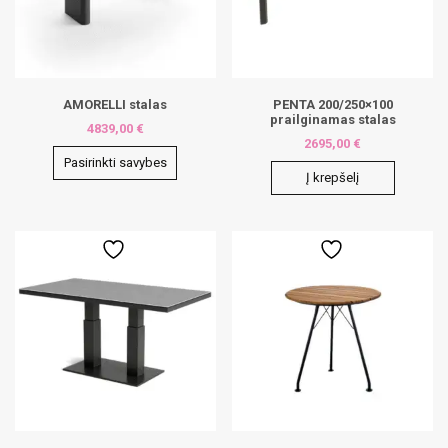
AMORELLI stalas
PENTA 200/250×100
prailginamas stalas
4839,00
€
2695,00
€
Pasirinkti savybes
Į krepšelį
This
product
has
multiple
variants.
The
options
may
be
chosen
on
the
product
page