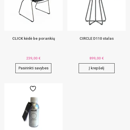
may
be
chosen
on
the
product
page
CLICK kėdė be porankių
CIRCLE D110 stalas
239,00
€
899,00
€
Pasirinkti savybes
Į krepšelį
This
product
has
multiple
variants.
The
options
may
be
chosen
on