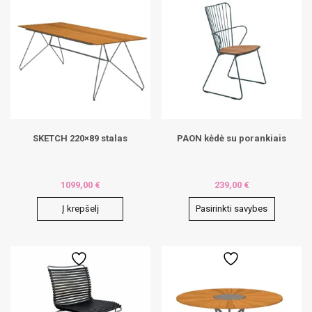
variants.
The
options
may
be
chosen
on
the
product
page
SKETCH 220×89 stalas
PAON kėdė su porankiais
1099,00
€
239,00
€
Į krepšelį
Pasirinkti savybes
This
product
has
multiple
variants.
The
options