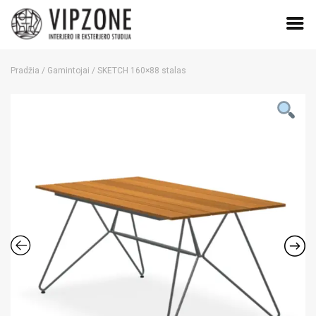
Skip
to
Pradžia
/
Gamintojai
/ SKETCH 160×88 stalas
content