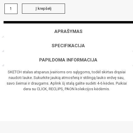
produkto
Į krepšelį
kiekis:
SKETCH
160x88
stalas
APRAŠYMAS
SPECIFIKACIJA
PAPILDOMA INFORMACIJA
SKETCH stalas atsparus įvairioms oro sąlygoms, todėl skirtas drąsiai
naudoti lauke. Sukurkite jaukią atmosferą ir stilingą lauko erdvę sau,
savo šeimai ir draugams. Aplink šį stalą galite sudėti 4-6 kėdes. Puikiai
dera su CLICK, RECLIPS, PAON kolekcijos kėdėmis.