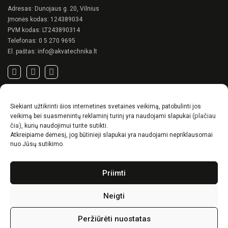
Adresas: Dunojaus g. 20, Vilnius
Įmonės kodas: 124389034
PVM kodas: LT243890314
Telefonas:
0 5 270 9695
El. paštas:
info@akvatechnika.lt
SVARBIOS NUORODOS
Siekiant užtikrinti šios internetinės svetainės veikimą, patobulinti jos
Privatumo politika
(plačiau
veikimą bei suasmenintų reklaminį turinį yra naudojami slapukai
Pirkimo sąlygos
čia)
, kurių naudojimui turite sutikti.
Atkreipiame dėmesį, jog būtinieji slapukai yra naudojami nepriklausomai
Prekių pristatymo / grąžinimo sąlygos
nuo Jūsų sutikimo.
NAUJIENOS
Priimti
RENSON© -unikalūs eksterjero sprendimai.
Gyvenimas lauke
Neigti
Idėjos, kaip suskurti ypatingą kiemo charakterį
Peržiūrėti nuostatas