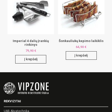
Imperial 4 dalių įrankių
Šonkauliukų kepimo laikiklis
rinkinys
64,90
€
79,90
€
Į krepšelį
Į krepšelį
REKVIZITAI
UAB Akvatechnika