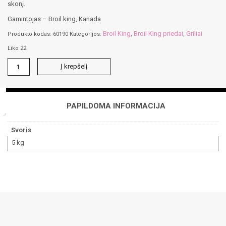
skonį.
Gamintojas – Broil king, Kanada
Broil King
Broil King priedai
Griliai
Produkto kodas:
60190
Kategorijos:
,
,
Liko 22
produkto
Į krepšelį
kiekis:
Rūkymo
dėžė
su
PAPILDOMA INFORMACIJA
slankiojančiu
dangčiu
Svoris
5 kg