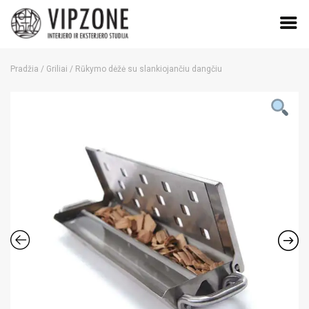
Skip
to
Pradžia
/
Griliai
/ Rūkymo dėžė su slankiojančiu dangčiu
content