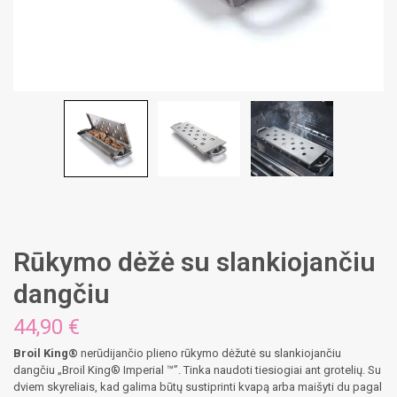
Rūkymo dėžė su slankiojančiu
dangčiu
44,90
€
Broil King®
nerūdijančio plieno rūkymo dėžutė su slankiojančiu
dangčiu „Broil King® Imperial ™”. Tinka naudoti tiesiogiai ant grotelių. Su
dviem skyreliais, kad galima būtų sustiprinti kvapą arba maišyti du pagal