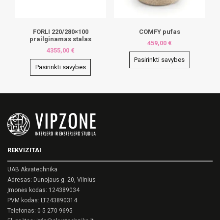
on
on
the
the
product
product
page
page
FORLI 220/280×100
COMFY pufas
prailginamas stalas
459,00
€
4355,00
€
Pasirinkti savybes
Pasirinkti savybes
This
This
product
product
has
has
multiple
multiple
variants.
variants.
The
The
options
options
may
may
be
REKVIZITAI
be
chosen
chosen
on
on
UAB Akvatechnika
the
the
product
Adresas: Dunojaus g. 20, Vilnius
product
page
Įmonės kodas: 124389034
page
PVM kodas: LT243890314
Telefonas:
0 5 270 9695