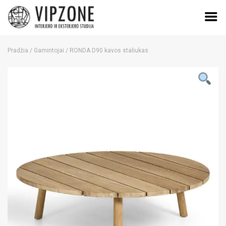
Skip
to
Pradžia
/
Gamintojai
/ RONDA D90 kavos staliukas
content