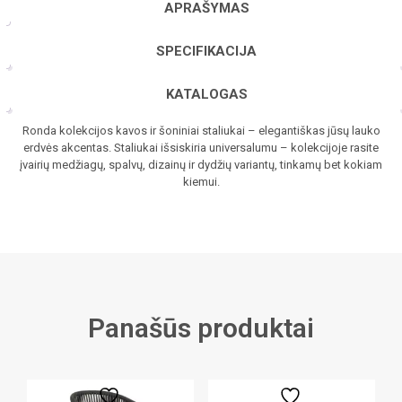
APRAŠYMAS
staliukas
SPECIFIKACIJA
KATALOGAS
Ronda kolekcijos kavos ir šoniniai staliukai – elegantiškas jūsų lauko
erdvės akcentas. Staliukai išsiskiria universalumu – kolekcijoje rasite
įvairių medžiagų, spalvų, dizainų ir dydžių variantų, tinkamų bet kokiam
kiemui.
Panašūs produktai