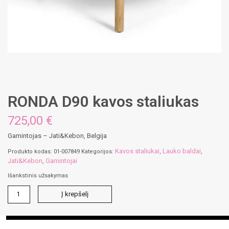
RONDA D90 kavos staliukas
725,00 €
Gamintojas – Jati&Kebon, Belgija
Kavos staliukai
Lauko baldai
Produkto kodas:
01-007849
Kategorijos:
,
,
Jati&Kebon
Gamintojai
,
Išankstinis užsakymas
produkto
Į krepšelį
kiekis:
RONDA
D90
kavos