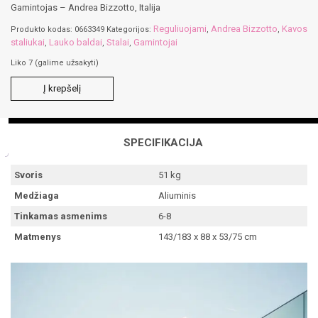
Gamintojas – Andrea Bizzotto, Italija
Reguliuojami
Andrea Bizzotto
Kavos
Produkto kodas:
0663349
Kategorijos:
,
,
staliukai
Lauko baldai
Stalai
Gamintojai
,
,
,
Liko 7 (galime užsakyti)
produkto
Į krepšelį
kiekis:
ROBERT
CHAR
reguliuojamas
SPECIFIKACIJA
stalas
Svoris
51 kg
Medžiaga
Aliuminis
Tinkamas asmenims
6-8
Matmenys
143/183 x 88 x 53/75 cm