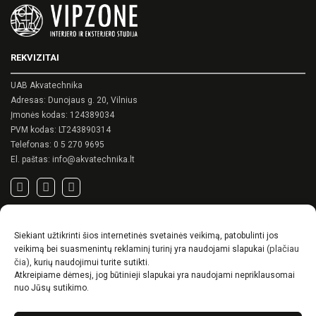
REKVIZITAI
UAB Akvatechnika
Adresas: Dunojaus g. 20, Vilnius
Įmonės kodas: 124389034
PVM kodas: LT243890314
Telefonas:
0 5 270 9695
El. paštas:
info@akvatechnika.lt
SVARBIOS NUORODOS
Siekiant užtikrinti šios internetinės svetainės veikimą, patobulinti jos
Privatumo politika
(plačiau
veikimą bei suasmenintų reklaminį turinį yra naudojami slapukai
Pirkimo sąlygos
čia)
, kurių naudojimui turite sutikti.
Atkreipiame dėmesį, jog būtinieji slapukai yra naudojami nepriklausomai
Prekių pristatymo / grąžinimo sąlygos
nuo Jūsų sutikimo.
NAUJIENOS