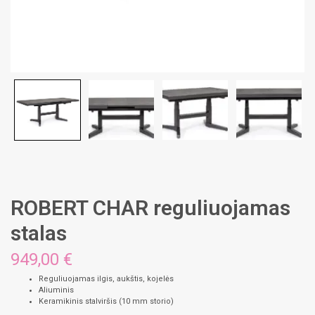
ROBERT CHAR reguliuojamas
stalas
949,00
€
Reguliuojamas ilgis, aukštis, kojelės
Aliuminis
Keramikinis stalviršis (10 mm storio)