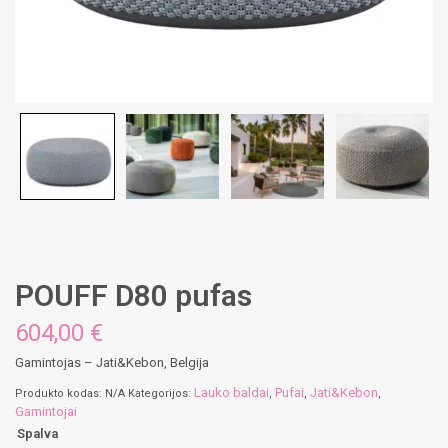
POUFF D80 pufas
604,00 €
Gamintojas – Jati&Kebon, Belgija
Lauko baldai
Pufai
Jati&Kebon
Produkto kodas:
N/A
Kategorijos:
,
,
,
Gamintojai
Spalva