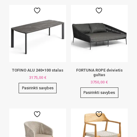
TOFINO ALU 240×100 stalas
FORTUNA ROPE dvivietis
gultas
3175,00
€
3750,00
€
Pasirinkti savybes
Pasirinkti savybes
This
This
product
product
has
has
multiple
multiple
variants.
variants.
The
The
options
options
may