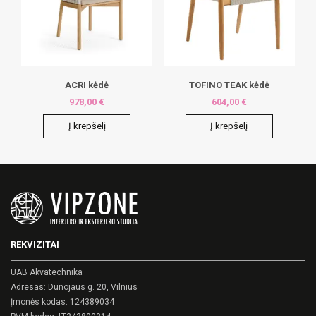
may
be
be
chosen
chosen
on
on
the
the
product
product
page
page
ACRI kėdė
TOFINO TEAK kėdė
978,00
€
604,00
€
Į krepšelį
Į krepšelį
REKVIZITAI
UAB Akvatechnika
Adresas: Dunojaus g. 20, Vilnius
Įmonės kodas: 124389034