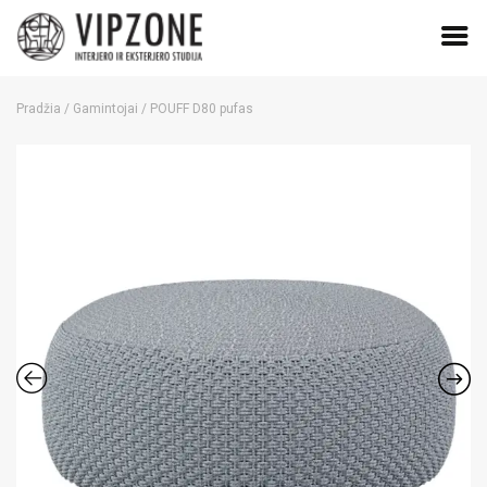
Skip
to
Pradžia
/
Gamintojai
/ POUFF D80 pufas
content