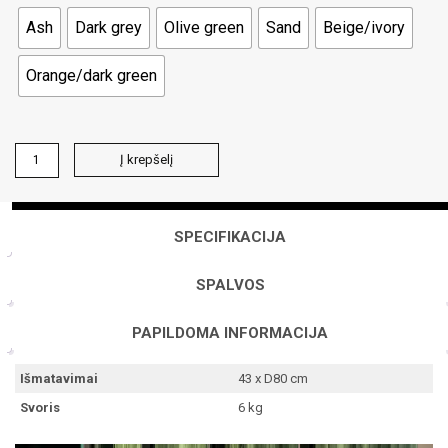
Ash
Dark grey
Olive green
Sand
Beige/ivory
Orange/dark green
produkto
Į krepšelį
kiekis:
POUFF
D80
pufas
SPECIFIKACIJA
SPALVOS
PAPILDOMA INFORMACIJA
Išmatavimai
43 x D80 cm
Svoris
6 kg