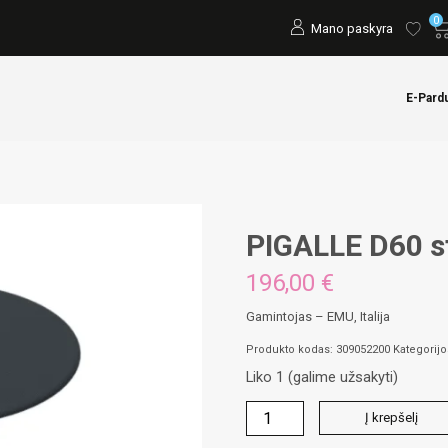
0
Mano paskyra
E-Pard
PIGALLE D60 s
196,00
€
Gamintojas – EMU, Italija
Produkto kodas:
309052200
Kategorij
Liko 1 (galime užsakyti)
produkto
Į krepšelį
kiekis: