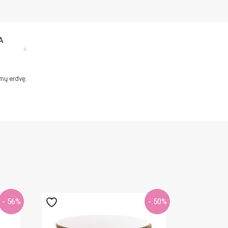
A
amų erdvę.
- 56%
- 50%