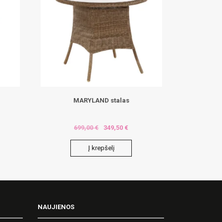
MARYLAND stalas
699,00
€
349,50
€
Į krepšelį
NAUJIENOS