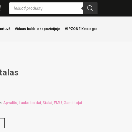
Products
search
uotuvė
Vidaus baldai ekspozicijoje
VIPZONE Katalogas
talas
Apvalūs
Lauko baldai
Stalai
EMU
Gamintojai
os:
,
,
,
,