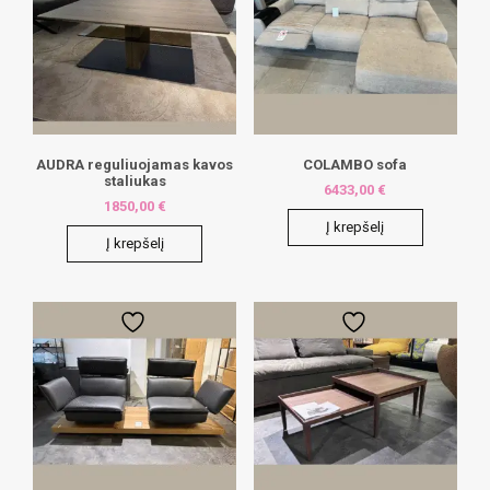
AUDRA reguliuojamas kavos
COLAMBO sofa
staliukas
6433,00
€
1850,00
€
Į krepšelį
Į krepšelį