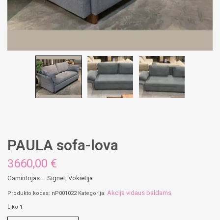
PAULA sofa-lova
3660,00
€
Gamintojas – Signet, Vokietija
Akcija vidaus baldams
Produkto kodas:
nP001022
Kategorija:
Liko 1