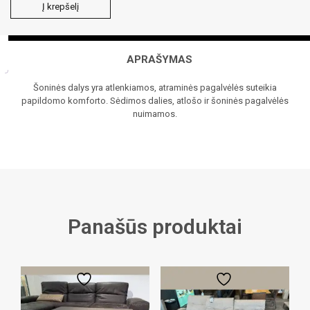
produkto
Į krepšelį
kiekis:
PAULA
sofa-
lova
APRAŠYMAS
Šoninės dalys yra atlenkiamos, atraminės pagalvėlės suteikia
papildomo komforto. Sėdimos dalies, atlošo ir šoninės pagalvėlės
nuimamos.
Panašūs produktai