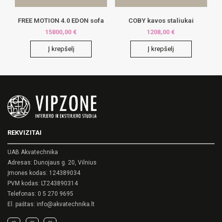
FREE MOTION 4.0 EDON sofa
COBY kavos staliukai
15800,00
€
1208,00
€
Į krepšelį
Į krepšelį
REKVIZITAI
UAB Akvatechnika
Adresas: Dunojaus g. 20, Vilnius
Įmonės kodas: 124389034
PVM kodas: LT243890314
Telefonas:
0 5 270 9695
El. paštas:
info@akvatechnika.lt