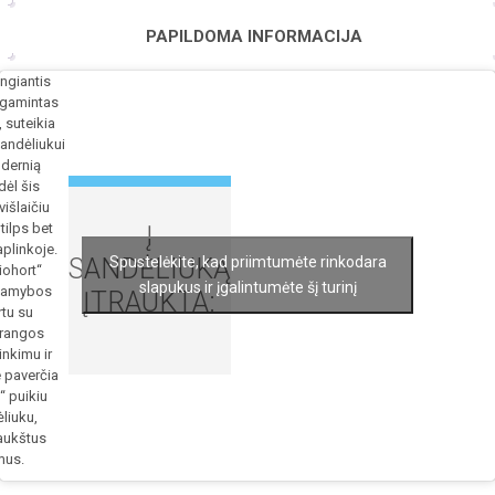
PAPILDOMA INFORMACIJA
ngiantis
agamintas
, suteikia
ndėliukui
odernią
dėl šis
išlaičiu
tilps bet
Į
plinkoje.
SANDĖLIUKĄ
Spustelėkite, kad priimtumėte rinkodara
Biohort“
slapukus ir įgalintumėte šį turinį
 gamybos
ĮTRAUKTA:
tu su
 įrangos
inkimu ir
e paverčia
 puikiu
liuku,
 aukštus
mus.