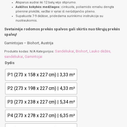
Atsparus audrai iki 12 balų vėjo stiprumo.
Aukštos kokybės medžiagos:
cinkuota, poliamido emaliu dengta
plieninė plokštė, varžtai ir vyriai iš nerūdijančio plieno.
Supakuota 7-9 dėžėse, pridedama surinkimo instrukcija su
nuotraukomis.
Svetainėje rodomos prekės spalvos gali skirtis nuo tikrųjų prekės
spalvų!
Gamintojas – Biohort, Austrija
Sandėliukai
Biohort
Lauko dėžės,
Produkto kodas:
N/A
Kategorijos:
,
,
sandėliukai
Gamintojai
,
Dydis
P1 (273 x 158 x 227 cm) | 3,33 m²
P2 (273 x 198 x 227 cm) | 4,33 m²
P3 (273 x 238 x 227 cm) | 5,34 m²
P4 (273 x 278 x 227 cm) | 6,35 m²