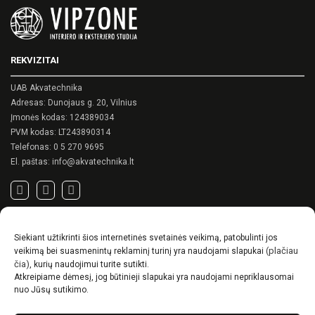
variants.
The
options
may
REKVIZITAI
be
chosen
on
UAB Akvatechnika
the
Adresas: Dunojaus g. 20, Vilnius
product
Įmonės kodas: 124389034
page
PVM kodas: LT243890314
Telefonas:
0 5 270 9695
El. paštas:
info@akvatechnika.lt
SVARBIOS NUORODOS
Siekiant užtikrinti šios internetinės svetainės veikimą, patobulinti jos
Privatumo politika
(plačiau
veikimą bei suasmenintų reklaminį turinį yra naudojami slapukai
Pirkimo sąlygos
čia)
, kurių naudojimui turite sutikti.
Atkreipiame dėmesį, jog būtinieji slapukai yra naudojami nepriklausomai
Prekių pristatymo / grąžinimo sąlygos
nuo Jūsų sutikimo.
NAUJIENOS