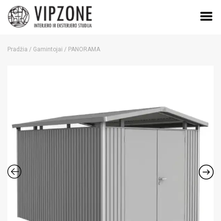
Skip
to
Pradžia
/
Gamintojai
/ PANORAMA
content