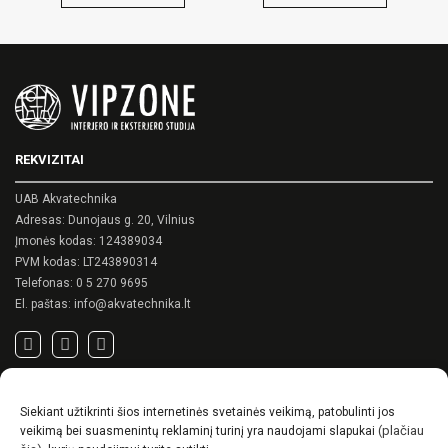
REKVIZITAI
UAB Akvatechnika
Adresas: Dunojaus g. 20, Vilnius
Įmonės kodas: 124389034
PVM kodas: LT243890314
Telefonas:
0 5 270 9695
El. paštas:
info@akvatechnika.lt
SVARBIOS NUORODOS
Siekiant užtikrinti šios internetinės svetainės veikimą, patobulinti jos
Privatumo politika
(plačiau
veikimą bei suasmenintų reklaminį turinį yra naudojami slapukai
Pirkimo sąlygos