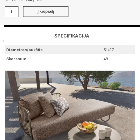
Išankstinis užsakymas
produkto
Į krepšelį
kiekis:
OXO
51x37
šoninis
SPECIFIKACIJA
staliukas
Diametras/aukštis
51/37
Skersmuo
48