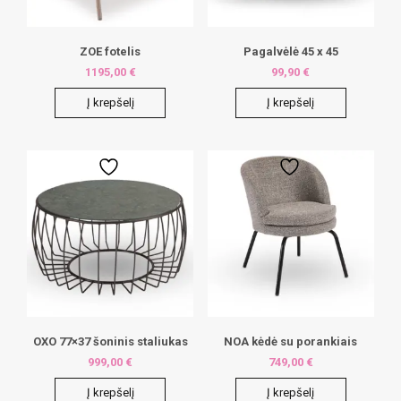
ZOE fotelis
Pagalvėlė 45 x 45
1195,00
€
99,90
€
Į krepšelį
Į krepšelį
OXO 77×37 šoninis staliukas
NOA kėdė su porankiais
999,00
€
749,00
€
Į krepšelį
Į krepšelį