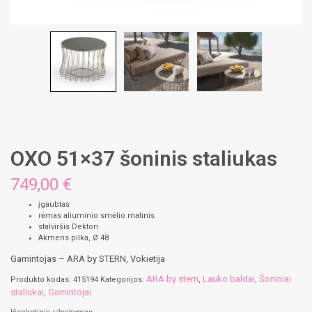
OXO 51×37 šoninis staliukas
749,00 €
įgaubtas
rėmas aliuminio smėlio matinis
stalviršis Dekton
Akmens pilka, Ø 48
Gamintojas – ARA by STERN, Vokietija
ARA by stern
Lauko baldai
Šoniniai
Produkto kodas:
415194
Kategorijos:
,
,
staliukai
Gamintojai
,