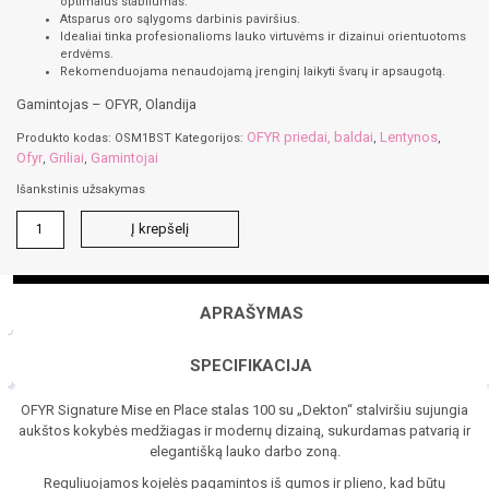
optimalus stabilumas.
Atsparus oro sąlygoms darbinis paviršius.
Idealiai tinka profesionalioms lauko virtuvėms ir dizainui orientuotoms
erdvėms.
Rekomenduojama nenaudojamą įrenginį laikyti švarų ir apsaugotą.
Gamintojas – OFYR, Olandija
OFYR priedai, baldai
Lentynos
Produkto kodas:
OSM1BST
Kategorijos:
,
,
Ofyr
Griliai
Gamintojai
,
,
Išankstinis užsakymas
produkto
Į krepšelį
kiekis:
OFYR
Signature
Mise
APRAŠYMAS
en
Place
100
SPECIFIKACIJA
Brushed
Steel
OFYR Signature Mise en Place stalas 100 su „Dekton“ stalviršiu sujungia
Terra
aukštos kokybės medžiagas ir modernų dizainą, sukurdamas patvarią ir
elegantišką lauko darbo zoną.
Reguliuojamos kojelės pagamintos iš gumos ir plieno, kad būtų