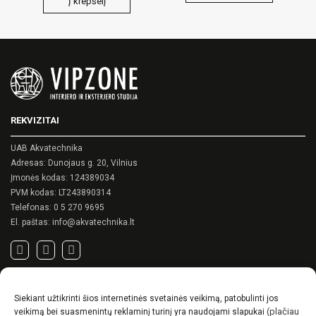
Į krepšelį
REKVIZITAI
UAB Akvatechnika
Adresas: Dunojaus g. 20, Vilnius
Įmonės kodas: 124389034
PVM kodas: LT243890314
Telefonas:
0 5 270 9695
El. paštas:
info@akvatechnika.lt
SVARBIOS NUORODOS
Siekiant užtikrinti šios internetinės svetainės veikimą, patobulinti jos
Privatumo politika
(plačiau
veikimą bei suasmenintų reklaminį turinį yra naudojami slapukai