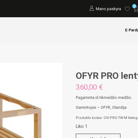
0
Mano paskyra
E-Pard
OFYR PRO len
360,00
€
Pagaminta iš tikmedžio medžio.
Gamintojas – OFYR, Olandija
Produkto kodas:
OSI-PRO-TW-M
Kateg
Liko 1
produkto