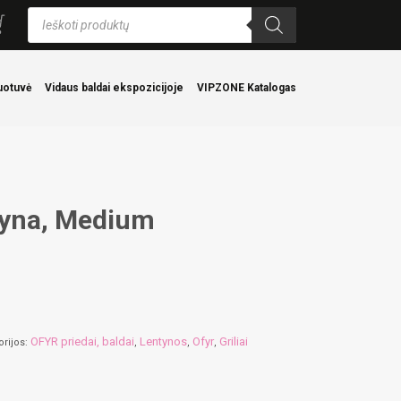
Products
search
uotuvė
Vidaus baldai ekspozicijoje
VIPZONE Katalogas
tyna, Medium
OFYR priedai, baldai
Lentynos
Ofyr
Griliai
orijos:
,
,
,